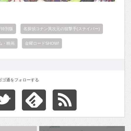
ザ特別版
名探偵コナン異次元の狙撃手(スナイパー)
ム・映画
金曜ロードSHOW!
ゴゴ通をフォローする