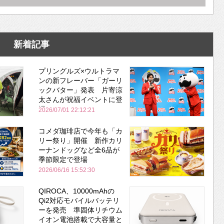
新着記事
プリングルズ×ウルトラマ
ンの新フレーバー「ガーリ
ックバター」発表 片寄涼
太さんが祝福イベントに登
場
2026/07/01 22:12:21
コメダ珈琲店で今年も「カ
リー祭り」開催 新作カリ
ーナンドッグなど全6品が
季節限定で登場
2026/06/16 15:52:30
QIROCA、10000mAhの
Qi2対応モバイルバッテリ
ーを発売 準固体リチウム
イオン電池搭載で大容量と