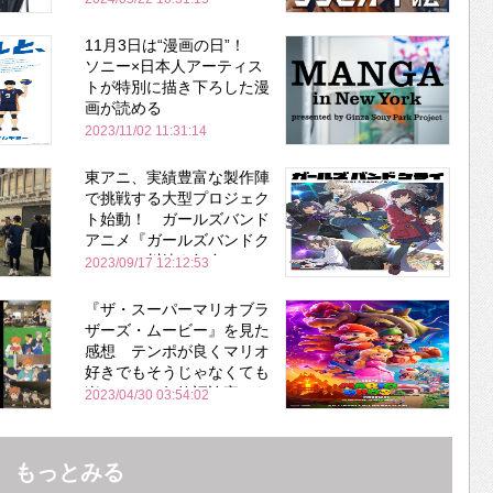
11月3日は“漫画の日”！
ソニー×日本人アーティス
トが特別に描き下ろした漫
画が読める
2023/11/02 11:31:14
東アニ、実績豊富な製作陣
で挑戦する大型プロジェク
ト始動！ ガールズバンド
アニメ『ガールズバンドク
ライ』 川崎を舞台にリア
2023/09/17 12:12:53
ルな環境を描いた作品
『ザ・スーパーマリオブラ
ザーズ・ムービー』を見た
感想 テンポが良くマリオ
好きでもそうじゃなくても
楽しめる 何故評論家から
2023/04/30 03:54:02
酷評されたのか？
もっとみる