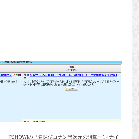
ードSHOW!の『名探偵コナン異次元の狙撃手(スナイ