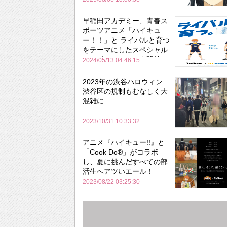
早稲田アカデミー、青春ス
ポーツアニメ「ハイキュ
ー！！」と ライバルと育つ
をテーマにしたスペシャル
コラボレーションを開始
2024/05/13 04:46:15
2023年の渋谷ハロウィン
渋谷区の規制もむなしく大
混雑に
2023/10/31 10:33:32
アニメ『ハイキュー!!』と
「Cook Do®」がコラボ
し、夏に挑んだすべての部
活生へアツいエール！
2023/08/22 03:25:30