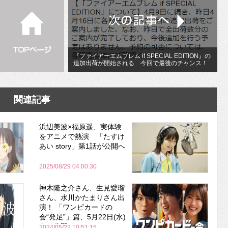
『ファイアーエムブレム if SPECIAL EDITION』の
追加出荷が開始される 今回で最後のチャンス！
関連記事
浜辺美波×福原遥、実体験
をアニメで熱演 「たすけ
あい story」第1話が公開へ
2025/08/29 04:00:30
神木隆之介さん、生見愛瑠
さん、水川かたまりさん出
演！ 「ワンピカードの
会“発足”」篇、5月22日(水)
より公開
2024/05/22 10:51:15