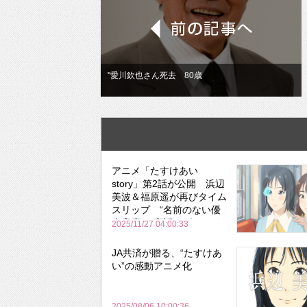
"愛川欽也さん死去 80歳
アニメ「たすけあい
story」第2話が公開 浜辺
美波＆福原遥が再びタイム
スリップ “名前のない優
先座席”の実話エピソード
2025/11/27 04:00:33
をアニメ化
JA共済が贈る、“たすけあ
い”の感動アニメ化
2025/08/06 10:00:36