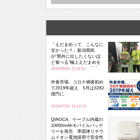
「えだまめって、こんなに
甘かった？」新潟県民
が“県外に出したくないほ
ど食べる”極上えだまめを
森のビアガーデンで実食
2026/08/05 11:06:51
外食市場、コロナ禍後初め
て2019年超え 5月は3282
億円に
2026/07/01 16:24:15
QIROCA、ケーブル内蔵の
10000mAhモバイルバッテ
リーを発売 準固体リチウ
ムイオン電池採用で安全性