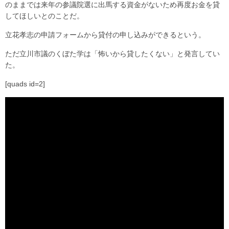
のままでは来年の参議院選に出馬する資金がないため再度お金を貸
してほしいとのことだ。
立花孝志の申請フォームから貸付の申し込みができるという。
ただ立川市議のくぼた学は「怖いから貸したくない」と発言してい
た。
[quads id=2]