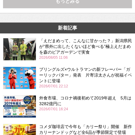
もっとみる
新着記事
「えだまめって、こんなに甘かった？」新潟県民
が“県外に出したくないほど食べる”極上えだまめ
を森のビアガーデンで実食
2026/08/05 11:06
プリングルズ×ウルトラマンの新フレーバー「ガ
ーリックバター」発表 片寄涼太さんが祝福イベ
ントに登場
2026/07/01 22:12
外食市場、コロナ禍後初めて2019年超え 5月は
3282億円に
2026/07/01 16:24
コメダ珈琲店で今年も「カリー祭り」開催 新作
カリーナンドッグなど全6品が季節限定で登場