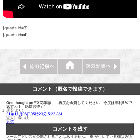
[quads id=3]
[quads id=4]
コメント（匿名で投稿できます）
One thought on “立花孝志 「再度お金貸してください 今度は年利5％で
返すわ！ 絶対お得」”
匿名
より:
21年11月06日05時23分 5:23 AM
盗人に追い銭
返信
コメントを残す
メールアドレスが公開されることはありません。
※
が付いている欄は必須