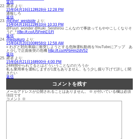
返信
匿名
より:
15年04月19日12時28分 12:28 PM
通報しろ
返信
@Ethel_westside
より:
15年04月19日22時33分 10:33 PM
@Fuuri_wonder @Kuki_Seishirou こんなので事故ってもややこしくなりそ
う(*_*;
http://t.co/U5FmhLl1Fl
返信
@tebukuro
より:
15年04月20日00時58分 12:58 AM
» わざと対向車線に衝突しようとする危険運転動画をYouTubeにアップ あ
と少しで正面衝突の危機
http://t.co/AFbHm2dV52
返信
匿名
より:
15年04月21日16時00分 4:00 PM
24時間やられてるとはどういうことなのだろうか
私も乗用車を運転しますが1度もありません、もう少し掘り下げて詳しく聞
きたい
返信
コメントを残す
メールアドレスが公開されることはありません。
※
が付いている欄は必須
項目です
コメント
※