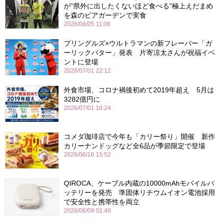
が“県外に出したくないほど食べる”極上えだまめ
を森のビアガーデンで実食
2026/08/05 11:06
プリングルズ×ウルトラマンの新フレーバー「ガ
ーリックバター」発表 片寄涼太さんが祝福イベ
ントに登場
2026/07/01 22:12
外食市場、コロナ禍後初めて2019年超え 5月は
3282億円に
2026/07/01 16:24
コメダ珈琲店で今年も「カリー祭り」開催 新作
カリーナンドッグなど全6品が季節限定で登場
2026/06/16 15:52
QIROCA、ケーブル内蔵の10000mAhモバイルバ
ッテリーを発売 準固体リチウムイオン電池採用
で安全性と携帯性を両立
2026/06/09 01:40