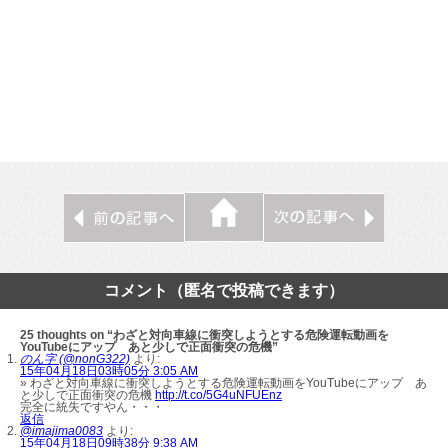
コメント（匿名で投稿できます）
25 thoughts on “わざと対向車線に衝突しようとする危険運転動画を
YouTubeにアップ あと少しで正面衝突の危機”
のん字 (@nonG322)
より:
15年04月18日03時05分 3:05 AM
» わざと対向車線に衝突しようとする危険運転動画をYouTubeにアップ あ
と少しで正面衝突の危機
http://t.co/5G4uNFUEnz
完全に統失ですやん・・・
返信
@imajima0083
より:
15年04月18日09時38分 9:38 AM