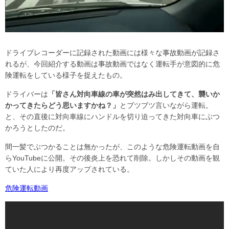
ドライブレコーダーに記録された動画には様々な事故動画が記録さ
れるが、今回紹介する動画は事故動画ではなく運転手が意図的に危
険運転をしている様子を捉えたもの。
ドライバーは
「皆さん対向車線の車が突然はみ出してきて、襲いか
かってきたらどう思いますかね？」
とブツブツ言いながら運転。
と、その直後に対向車線にハンドルを切り迫ってきた対向車にぶつ
かろうとしたのだ。
間一髪でぶつかることは無かったが、このような危険運転動画を自
らYouTubeに公開。その後炎上を恐れて削除。しかしその動画を観
ていた人により再度アップされている。
危険運転動画