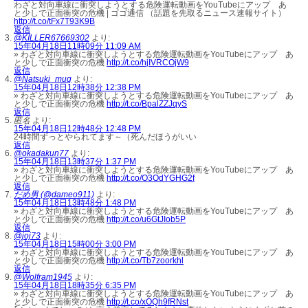
わざと対向車線に衝突しようとする危険運転動画をYouTubeにアップ あ
と少しで正面衝突の危機 | ゴゴ通信 （話題を先取るニュース速報サイト）
http://t.co/tFx7T93K9B
返信
@KILLER67669302
より:
15年04月18日11時09分 11:09 AM
» わざと対向車線に衝突しようとする危険運転動画をYouTubeにアップ あ
と少しで正面衝突の危機
http://t.co/hjIVRCOjW9
返信
@Natsuki_muq
より:
15年04月18日12時38分 12:38 PM
» わざと対向車線に衝突しようとする危険運転動画をYouTubeにアップ あ
と少しで正面衝突の危機
http://t.co/BpalZZJqyS
返信
匿名
より:
15年04月18日12時48分 12:48 PM
24時間ずっとやられてます～（死んだほうがいい
返信
@okadakun77
より:
15年04月18日13時37分 1:37 PM
» わざと対向車線に衝突しようとする危険運転動画をYouTubeにアップ あ
と少しで正面衝突の危機
http://t.co/O3OdYGHG2f
返信
だめ男 (@dameo911)
より:
15年04月18日13時48分 1:48 PM
» わざと対向車線に衝突しようとする危険運転動画をYouTubeにアップ あ
と少しで正面衝突の危機
http://t.co/u6GtJIob5P
返信
@joj73
より:
15年04月18日15時00分 3:00 PM
» わざと対向車線に衝突しようとする危険運転動画をYouTubeにアップ あ
と少しで正面衝突の危機
http://t.co/Tb7zoorkhl
返信
@Wolfram1945
より:
15年04月18日18時35分 6:35 PM
» わざと対向車線に衝突しようとする危険運転動画をYouTubeにアップ あ
と少しで正面衝突の危機
http://t.co/xOQh9fRNst