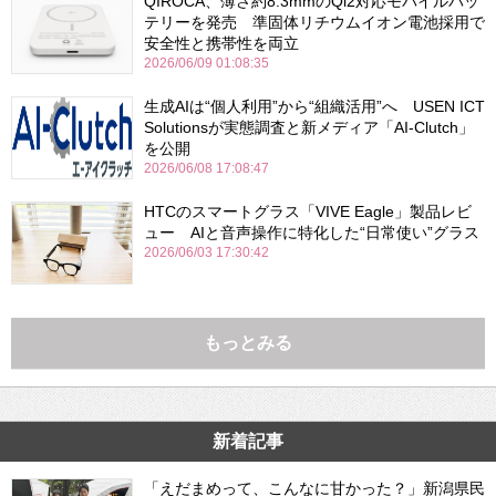
QIROCA、薄さ約8.3mmのQi2対応モバイルバッ
テリーを発売 準固体リチウムイオン電池採用で
安全性と携帯性を両立
2026/06/09 01:08:35
生成AIは“個人利用”から“組織活用”へ USEN ICT
Solutionsが実態調査と新メディア「AI-Clutch」
を公開
2026/06/08 17:08:47
HTCのスマートグラス「VIVE Eagle」製品レビ
ュー AIと音声操作に特化した“日常使い”グラス
2026/06/03 17:30:42
もっとみる
新着記事
「えだまめって、こんなに甘かった？」新潟県民