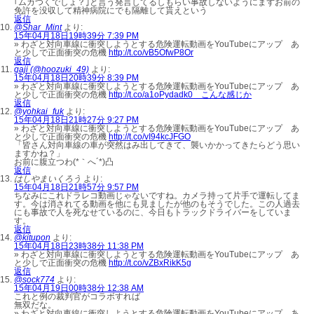
｢ムカつくでしょ？｣と言う発言してるしもらい事故しないようにまずお前の
免許を没収して精神病院にでも隔離して貰えという
返信
@Shar_Mint
より:
15年04月18日19時39分 7:39 PM
» わざと対向車線に衝突しようとする危険運転動画をYouTubeにアップ あ
と少しで正面衝突の危機
http://t.co/vB5OfwP8Or
返信
gaji (@hoozuki_49)
より:
15年04月18日20時39分 8:39 PM
» わざと対向車線に衝突しようとする危険運転動画をYouTubeにアップ あ
と少しで正面衝突の危機
http://t.co/a1oPydadk0 こんな感じか
返信
@yohkai_fuk
より:
15年04月18日21時27分 9:27 PM
» わざと対向車線に衝突しようとする危険運転動画をYouTubeにアップ あ
と少しで正面衝突の危機
http://t.co/vI94kcJFGO
「皆さん対向車線の車が突然はみ出してきて、襲いかかってきたらどう思い
ますかね？」
お前に腹立つわ(*｀へ´*)凸
返信
はしやまいくろう
より:
15年04月18日21時57分 9:57 PM
ちなみにこれドラレコ動画じゃないですね。カメラ持って片手で運転してま
す。今は消されてる動画を他にも見ましたが他のもそうでした。この人過去
にも事故で人を死なせているのに、今日もトラックドライバーをしていま
す。
返信
@kitupon
より:
15年04月18日23時38分 11:38 PM
» わざと対向車線に衝突しようとする危険運転動画をYouTubeにアップ あ
と少しで正面衝突の危機
http://t.co/vZBxRikK5g
返信
@sock774
より:
15年04月19日00時38分 12:38 AM
これと例の裁判官がコラボすれば
無双だな。
» わざと対向車線に衝突しようとする危険運転動画をYouTubeにアップ あ