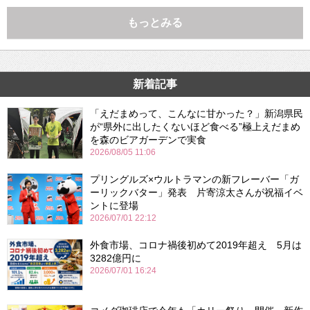
もっとみる
新着記事
「えだまめって、こんなに甘かった？」新潟県民
が“県外に出したくないほど食べる”極上えだまめ
を森のビアガーデンで実食
2026/08/05 11:06
プリングルズ×ウルトラマンの新フレーバー「ガ
ーリックバター」発表 片寄涼太さんが祝福イベ
ントに登場
2026/07/01 22:12
外食市場、コロナ禍後初めて2019年超え 5月は
3282億円に
2026/07/01 16:24