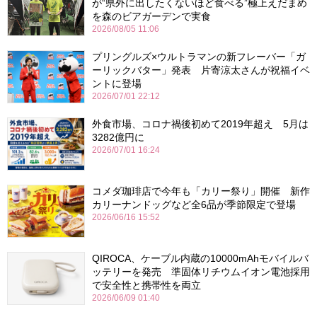
が“県外に出したくないほど食べる”極上えだまめ
を森のビアガーデンで実食
2026/08/05 11:06
プリングルズ×ウルトラマンの新フレーバー「ガ
ーリックバター」発表 片寄涼太さんが祝福イベ
ントに登場
2026/07/01 22:12
外食市場、コロナ禍後初めて2019年超え 5月は
3282億円に
2026/07/01 16:24
コメダ珈琲店で今年も「カリー祭り」開催 新作
カリーナンドッグなど全6品が季節限定で登場
2026/06/16 15:52
QIROCA、ケーブル内蔵の10000mAhモバイルバ
ッテリーを発売 準固体リチウムイオン電池採用
で安全性と携帯性を両立
2026/06/09 01:40