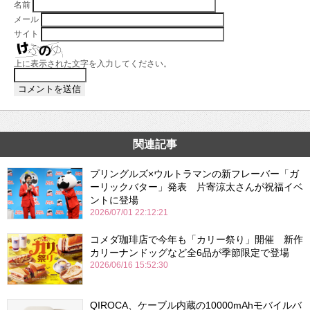
名前
メール
サイト
上に表示された文字を入力してください。
関連記事
プリングルズ×ウルトラマンの新フレーバー「ガ
ーリックバター」発表 片寄涼太さんが祝福イベ
ントに登場
2026/07/01 22:12:21
コメダ珈琲店で今年も「カリー祭り」開催 新作
カリーナンドッグなど全6品が季節限定で登場
2026/06/16 15:52:30
QIROCA、ケーブル内蔵の10000mAhモバイルバ