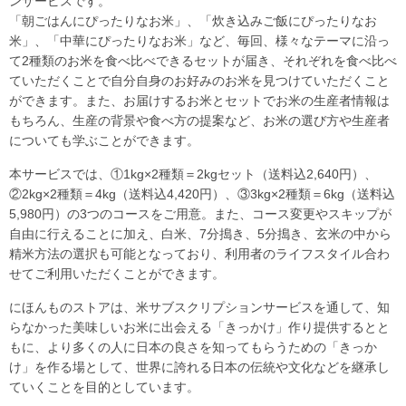
ンサービスです。
「朝ごはんにぴったりなお米」、「炊き込みご飯にぴったりなお
米」、「中華にぴったりなお米」など、毎回、様々なテーマに沿っ
て2種類のお米を食べ比べできるセットが届き、それぞれを食べ比べ
ていただくことで自分自身のお好みのお米を見つけていただくこと
ができます。また、お届けするお米とセットでお米の生産者情報は
もちろん、生産の背景や食べ方の提案など、お米の選び方や生産者
についても学ぶことができます。
本サービスでは、①1kg×2種類＝2kgセット（送料込2,640円）、
②2kg×2種類＝4kg（送料込4,420円）、③3kg×2種類＝6kg（送料込
5,980円）の3つのコースをご用意。また、コース変更やスキップが
自由に行えることに加え、白米、7分搗き、5分搗き、玄米の中から
精米方法の選択も可能となっており、利用者のライフスタイル合わ
せてご利用いただくことができます。
にほんものストアは、米サブスクリプションサービスを通して、知
らなかった美味しいお米に出会える「きっかけ」作り提供するとと
もに、より多くの人に日本の良さを知ってもらうための「きっか
け」を作る場として、世界に誇れる日本の伝統や文化などを継承し
ていくことを目的としています。