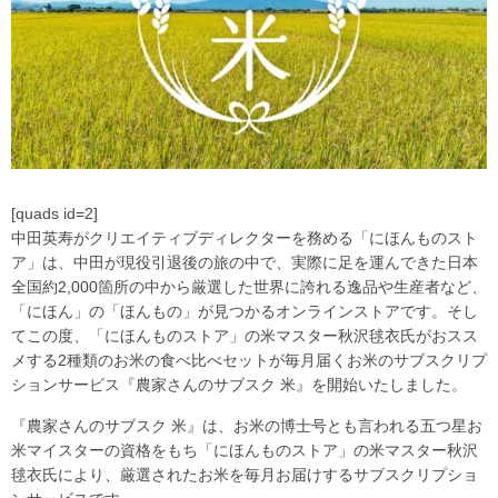
[quads id=2]
中田英寿がクリエイティブディレクターを務める「にほんものスト
ア」は、中田が現役引退後の旅の中で、実際に足を運んできた日本
全国約2,000箇所の中から厳選した世界に誇れる逸品や生産者など、
「にほん」の「ほんもの」が見つかるオンラインストアです。そし
てこの度、「にほんものストア」の米マスター秋沢毬衣氏がおスス
メする2種類のお米の食べ比べセットが毎月届くお米のサブスクリプ
ションサービス『農家さんのサブスク 米』を開始いたしました。
『農家さんのサブスク 米』は、お米の博士号とも言われる五つ星お
米マイスターの資格をもち「にほんものストア」の米マスター秋沢
毬衣氏により、厳選されたお米を毎月お届けするサブスクリプショ