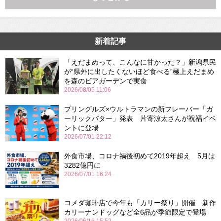
新着記事
「えだまめって、こんなに甘かった？」新潟県民
が“県外に出したくないほど食べる”極上えだまめ
を森のビアガーデンで実食
2026/08/05 11:06
プリングルズ×ウルトラマンの新フレーバー「ガ
ーリックバター」発表 片寄涼太さんが祝福イベ
ントに登場
2026/07/01 22:12
外食市場、コロナ禍後初めて2019年超え 5月は
3282億円に
2026/07/01 16:24
コメダ珈琲店で今年も「カリー祭り」開催 新作
カリーナンドッグなど全6品が季節限定で登場