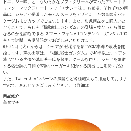
ドエナジー味」と、なめらかなソフトクリームが乗ったデザートド
リンク「マックフロート レッドエナジー味 」も登場。それぞれの商
品は、シャアが搭乗したモビルスーツをデザインした数量限定パッ
ケージおよびカップでご提供します。また、対象商品をご購入いた
だくことで、もしも『機動戦士ガンダム』の登場人物だったら誰に
なるのかを診断できる スマートフォンARコンテンツ「ガンダム100
キャラ診断」も期間限定でお楽しみいただけます。
6月21日（火）からは、シャアが 登場する新TVCM本編の放映を開
始します。声の出演は、『機動戦士ガンダム』で40年以上シャアを
演じている声優の池田秀一氏を起用。クールな声と、シャアを象徴
する名台詞の口調で3種のバーガーを紹介する演出にご期待くださ
い。
また、Twitter キャンペーンの展開など各種施策もご用意しておりま
すので、あわせてお楽しみください。（詳細は
商品紹介
辛ダブチ