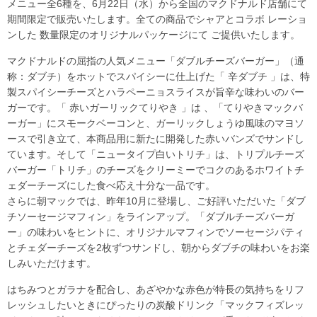
メニュー全6種を、6月22日（水）から全国のマクドナルド店舗にて
期間限定で販売いたします。全ての商品でシャアとコラボ レーショ
ンした 数量限定のオリジナルパッケージにて ご提供いたします。
マクドナルドの屈指の人気メニュー「ダブルチーズバーガー」（通
称：ダブチ）をホットでスパイシーに仕上げた「 辛ダブチ 」は、特
製スパイシーチーズとハラペーニョスライスが旨辛な味わいのバー
ガーです。「 赤いガーリックてりやき 」は 、「てりやきマックバ
ーガー」にスモークベーコンと、ガーリックしょうゆ風味のマヨソ
ースで引き立て、本商品用に新たに開発した赤いバンズでサンドし
ています。そして「ニュータイプ白いトリチ」は、トリプルチーズ
バーガー「トリチ」のチーズをクリーミーでコクのあるホワイトチ
ェダーチーズにした食べ応え十分な一品です。
さらに朝マックでは、昨年10月に登場し、ご好評いただいた「ダブ
チソーセージマフィン」をラインアップ。「ダブルチーズバーガ
ー」の味わいをヒントに、オリジナルマフィンでソーセージパティ
とチェダーチーズを2枚ずつサンドし、朝からダブチの味わいをお楽
しみいただけます。
はちみつとガラナを配合し、あざやかな赤色が特長の気持ちをリフ
レッシュしたいときにぴったりの炭酸ドリンク「マックフィズレッ