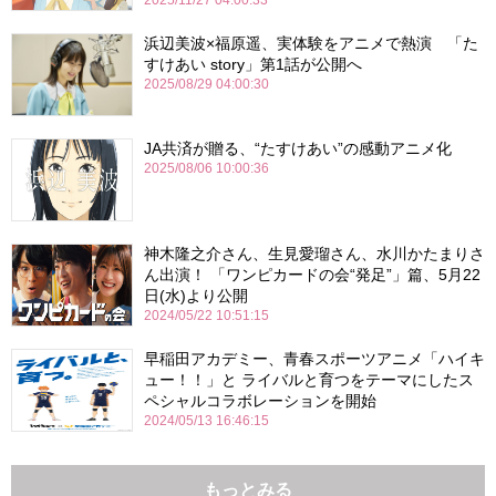
2025/11/27 04:00:33
浜辺美波×福原遥、実体験をアニメで熱演 「た
すけあい story」第1話が公開へ
2025/08/29 04:00:30
JA共済が贈る、“たすけあい”の感動アニメ化
2025/08/06 10:00:36
神木隆之介さん、生見愛瑠さん、水川かたまりさ
ん出演！ 「ワンピカードの会“発足”」篇、5月22
日(水)より公開
2024/05/22 10:51:15
早稲田アカデミー、青春スポーツアニメ「ハイキ
ュー！！」と ライバルと育つをテーマにしたス
ペシャルコラボレーションを開始
2024/05/13 16:46:15
もっとみる