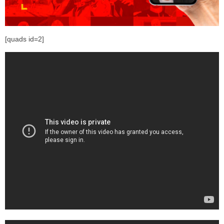
[quads id=2]