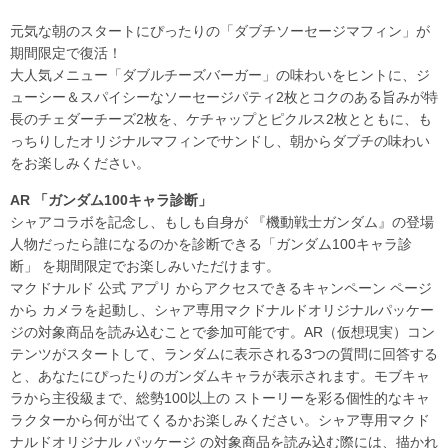
元気な朝のスタートにぴったりの「ダブチソーセージマフィン」が
期間限定で復活！
大人気メニュー「ダブルチーズバーガー」の味わいをヒントに、ジ
ューシー＆スパイシーなソーセージパティ2枚とコクのある旨みが特
長のチェダーチーズ2枚を、ケチャップとピクルス2枚とともに、も
っちりしたオリジナルマフィンでサンドし、朝からダブチの味わい
をお楽しみください。
AR 「ガンダム100キャラ診断」
シャアコラボを記念し、もしも自身が 『機動戦士ガンダム』の登場
人物だったら誰になるのかを診断できる「ガンダム100キャラ診
断」 を期間限定でお楽しみいただけます。
マクドナルド 公式 アプリ からアクセスできるキャンペーン ページ
から カメラを起動し、シャア専用マクドナルドオリジナルパッケー
ジの対象商品を読み込むことで参加可能です。AR（仮想現実）コン
テンツがスタートして、ランダムに表示される3つの質問に回答する
と、あなたにぴったりのガンダムキャラが表示されます。モブキャ
ラから主役級まで、総勢100以上の ストーリーを彩る個性的なキャ
ラクターから何が出てくるかお楽しみください。シャア専用マクド
ナルドオリジナル パッケージ の対象商品を読み込む際には、描かれ