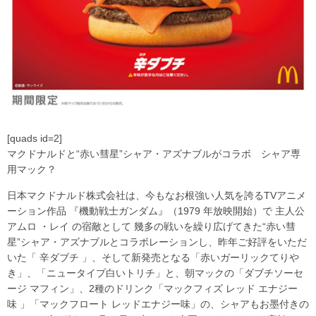
[quads id=2]
マクドナルドと“赤い彗星”シャア・アズナブルがコラボ シャア専
用マック？
日本マクドナルド株式会社は、今もなお根強い人気を誇るTVアニメ
ーション作品 『機動戦士ガンダム』（1979 年放映開始）で 主人公
アムロ ・レイ の宿敵として 幾多の戦いを繰り広げてきた“赤い彗
星”シャア・アズナブルとコラボレーションし、昨年ご好評をいただ
いた「 辛ダブチ 」、そして新発売となる「赤いガーリックてりや
き」、「ニュータイプ白いトリチ」と、朝マックの「ダブチソーセ
ージ マフィン」、2種のドリンク「マックフィズ レッド エナジー
味 」「マックフロート レッドエナジー味」の、シャアもお墨付きの