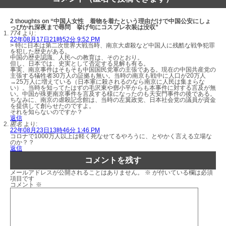
2 thoughts on “中国人女性 着物を着たという理由だけで中国公安にしょ
っぴかれ深夜まで尋問 挙げ句にコスプレ衣装は没収”
774
より:
22年08月17日21時52分 9:52 PM
> 特に日本は第二次世界大戦当時、南京大虐殺など中国人に残酷な戦争犯罪
を犯した歴史がある。
中国の歴史認識、人民への教育は、そのとおり。
但し、日本では、史実として否定する見解も有る。
事実、南京事件はそもそも中国国民党軍の主張である。現在の中国共産党の
主張する犠牲者30万人の証拠も無い。当時の南京も戦中に人口が20万人
→25万人に増えている（日本軍に殺されるのなら南京に人民は集まらな
い）。当時を知ってたはずの毛沢東や鄧小平からも本事件に対する言及が無
い。中国が殊更南京事件を言及する様になったのも天安門事件の後である。
ちなみに、南京の虐殺記念館は、当時の左翼政党、日本社会党の議員が資金
を提供して創らせたのですよ。
それを知らないのですか？
返信
匿名
より:
22年08月23日13時46分 1:46 PM
コロナで1000万人以上は軽く死なせてるやろうに、とやかく言える立場な
のか？？
返信
コメントを残す
メールアドレスが公開されることはありません。
※
が付いている欄は必須
項目です
コメント
※