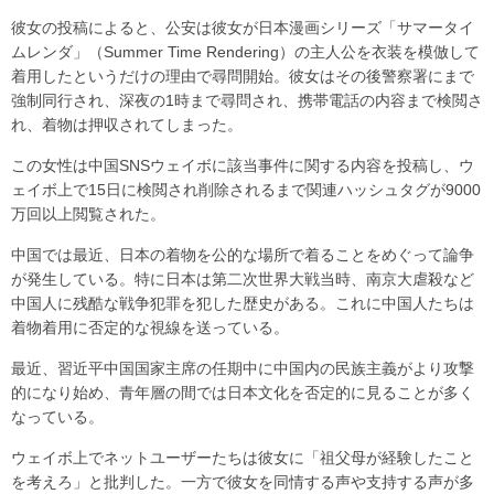
彼女の投稿によると、公安は彼女が日本漫画シリーズ「サマータイ
ムレンダ」（Summer Time Rendering）の主人公を衣装を模倣して
着用したというだけの理由で尋問開始。彼女はその後警察署にまで
強制同行され、深夜の1時まで尋問され、携帯電話の内容まで検閲さ
れ、着物は押収されてしまった。
この女性は中国SNSウェイボに該当事件に関する内容を投稿し、ウ
ェイボ上で15日に検閲され削除されるまで関連ハッシュタグが9000
万回以上閲覧された。
中国では最近、日本の着物を公的な場所で着ることをめぐって論争
が発生している。特に日本は第二次世界大戦当時、南京大虐殺など
中国人に残酷な戦争犯罪を犯した歴史がある。これに中国人たちは
着物着用に否定的な視線を送っている。
最近、習近平中国国家主席の任期中に中国内の民族主義がより攻撃
的になり始め、青年層の間では日本文化を否定的に見ることが多く
なっている。
ウェイボ上でネットユーザーたちは彼女に「祖父母が経験したこと
を考えろ」と批判した。一方で彼女を同情する声や支持する声が多