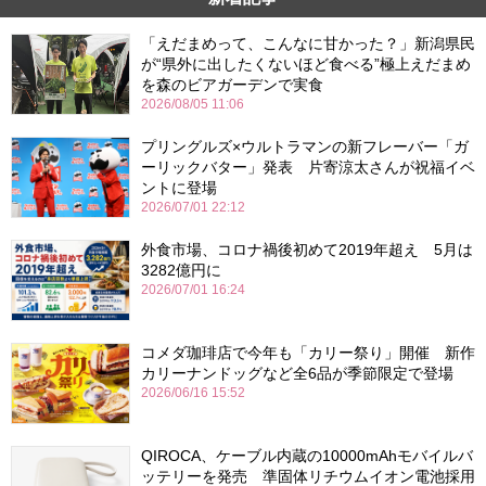
「えだまめって、こんなに甘かった？」新潟県民
が“県外に出したくないほど食べる”極上えだまめ
を森のビアガーデンで実食
2026/08/05 11:06
プリングルズ×ウルトラマンの新フレーバー「ガ
ーリックバター」発表 片寄涼太さんが祝福イベ
ントに登場
2026/07/01 22:12
外食市場、コロナ禍後初めて2019年超え 5月は
3282億円に
2026/07/01 16:24
コメダ珈琲店で今年も「カリー祭り」開催 新作
カリーナンドッグなど全6品が季節限定で登場
2026/06/16 15:52
QIROCA、ケーブル内蔵の10000mAhモバイルバ
ッテリーを発売 準固体リチウムイオン電池採用