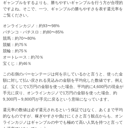
ギャンブルをするよりも、勝ちやすいギャンブルを行う方が合理的
ですよね。そこで、一つ、ギャンブルの勝ちやすさを表す還元率を
ご覧ください。
オンラインカジノ：約93〜98%
パチンコ・パチスロ：約80〜85%
競馬：約70〜80%
競艇：約75％
競輪：約75％
オートレース：約70％
宝くじ：約46％
この右側のパーセンテージは何を示しているかと言うと、使った金
額に対して払い戻される見込みの金額を平均化した数値です。例え
ば、宝くじで1万円の金額を使った場合、平均的に4,600円の現金が
手元に戻り、オンラインカジノで1万円の金額を使った場合、約
9,300円～9,800円が手元に戻るという意味になっています。
還元率の数値は必ず還元されるという保証ではなく、あくまで平均
的なものですが、稼ぎやすさや負けにくさと言う観点からも、オン
ラインカジノはギャンブルの中でも極めて高い人気を持つと言って