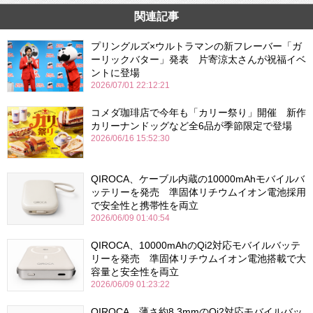
関連記事
プリングルズ×ウルトラマンの新フレーバー「ガ
ーリックバター」発表 片寄涼太さんが祝福イベ
ントに登場
2026/07/01 22:12:21
コメダ珈琲店で今年も「カリー祭り」開催 新作
カリーナンドッグなど全6品が季節限定で登場
2026/06/16 15:52:30
QIROCA、ケーブル内蔵の10000mAhモバイルバ
ッテリーを発売 準固体リチウムイオン電池採用
で安全性と携帯性を両立
2026/06/09 01:40:54
QIROCA、10000mAhのQi2対応モバイルバッテ
リーを発売 準固体リチウムイオン電池搭載で大
容量と安全性を両立
2026/06/09 01:23:22
QIROCA、薄さ約8.3mmのQi2対応モバイルバッ