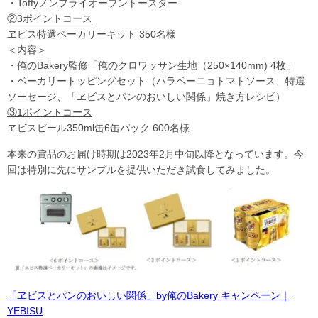
・Toffyノンフライオーブントースター
②3ポイントコース
ヱビス特選ベーカリーキット 350名様
＜内容＞
・俺のBakery監修「俺のクロワッサン生地（250×140mm) 4枚」
・ベーカリートッピングセット（ハラペーニョトマトソース、特選
ソーセージ、「ヱビスとパンのおいしい関係」焼き方レシピ）
③1ポイントコース
ヱビスビール350ml缶6缶パック 600名様
本来の賞品のお届け時期は2023年2月中旬以降となっています。今
回は特別に先にサンプルを提供いただき試食してみました。
「ヱビスとパンのおいしい関係」by俺のBakery キャンペーン｜
YEBISU