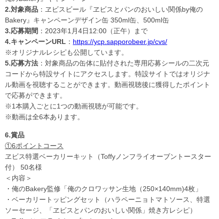
2.対象商品
：ヱビスビール『ヱビスとパンのおいしい関係by俺の
Bakery』キャンペーンデザイン缶 350ml缶、500ml缶
3.応募期間
：2023年1月4日12:00（正午）まで
4.キャンペーンURL
：
https://ycp.sapporobeer.jp/cvs/
※オリジナルレシピも公開しています。
5.応募方法
：対象商品の缶体に貼付された専用応募シールの二次元
コードから特設サイトにアクセスします。特設サイトではオリジナ
ル動画を視聴することができます。動画視聴後に獲得したポイント
で応募ができます。
※1本購入ごとに1つの動画視聴が可能です。
※動画は全6本あります。
6.賞品
①6ポイントコース
ヱビス特選ベーカリーキット（Toffyノンフライオーブントースター
付） 50名様
＜内容＞
・俺のBakery監修「俺のクロワッサン生地（250×140mm)4枚」
・ベーカリートッピングセット（ハラペーニョトマトソース、特選
ソーセージ、「ヱビスとパンのおいしい関係」焼き方レシピ）