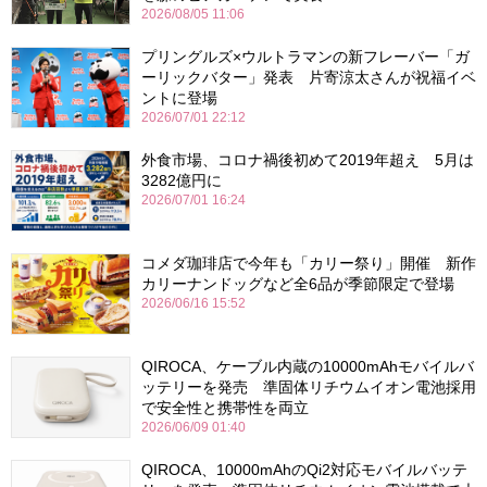
2026/08/05 11:06
プリングルズ×ウルトラマンの新フレーバー「ガ
ーリックバター」発表 片寄涼太さんが祝福イベ
ントに登場
2026/07/01 22:12
外食市場、コロナ禍後初めて2019年超え 5月は
3282億円に
2026/07/01 16:24
コメダ珈琲店で今年も「カリー祭り」開催 新作
カリーナンドッグなど全6品が季節限定で登場
2026/06/16 15:52
QIROCA、ケーブル内蔵の10000mAhモバイルバ
ッテリーを発売 準固体リチウムイオン電池採用
で安全性と携帯性を両立
2026/06/09 01:40
QIROCA、10000mAhのQi2対応モバイルバッテ