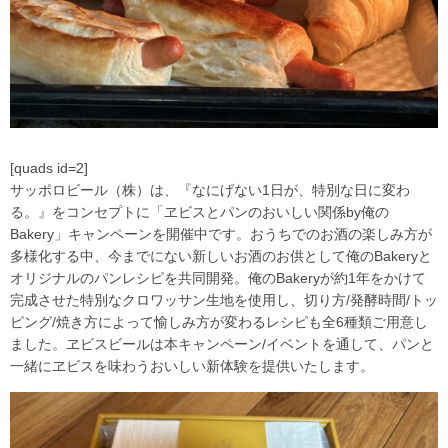
[quads id=2]
サッポロビール（株）は、『なにげない1日が、特別な日に変わ
る。』をコンセプトに「ヱビスとパンのおいしい関係by俺の
Bakery」キャンペーンを開催中です。おうちでのお酒の楽しみ方が
多様化する中、今までにない新しいお酒のお供として俺のBakeryと
オリジナルのパンレシピを共同開発。俺のBakeryが約1年をかけて
完成させた特別なクロワッサン生地を使用し、切り方/発酵時間/トッ
ピング/焼き方によって愉しみ方が変わるレシピも全6種類ご用意し
ました。ヱビスビールは本キャンペーン/イベントを通して、パンと
一緒にヱビスを味わうおいしい新体験を提供いたします。