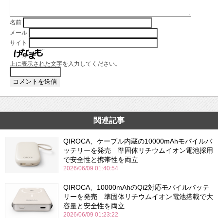
名前
メール
サイト
上に表示された文字を入力してください。
関連記事
QIROCA、ケーブル内蔵の10000mAhモバイルバ
ッテリーを発売 準固体リチウムイオン電池採用
で安全性と携帯性を両立
2026/06/09 01:40:54
QIROCA、10000mAhのQi2対応モバイルバッテ
リーを発売 準固体リチウムイオン電池搭載で大
容量と安全性を両立
2026/06/09 01:23:22