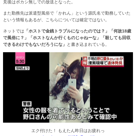
見後はボカシ無しでの放送となった。
また勤務先は派遣型風俗で「かれん」という源氏名で勤務していた
という情報もあるが、こちらについては確定ではない。
ネットでは
「ホストで金銭トラブルになったのでは？」「何故18歳
で風俗に？」「ホストなんか行くものじゃねーな」「殺しても回収
できるわけでもないだろうにな」
と書き込まれている。
エク付けた！ もえたん昨日はお疲れっ