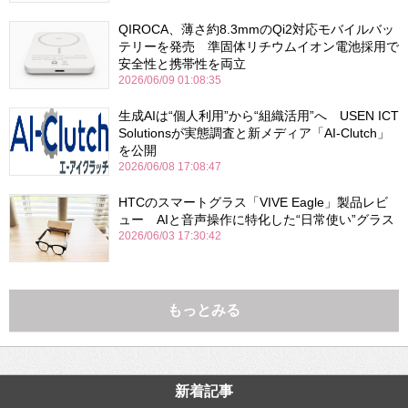
QIROCA、薄さ約8.3mmのQi2対応モバイルバッ
テリーを発売 準固体リチウムイオン電池採用で
安全性と携帯性を両立
2026/06/09 01:08:35
生成AIは“個人利用”から“組織活用”へ USEN ICT
Solutionsが実態調査と新メディア「AI-Clutch」
を公開
2026/06/08 17:08:47
HTCのスマートグラス「VIVE Eagle」製品レビ
ュー AIと音声操作に特化した“日常使い”グラス
2026/06/03 17:30:42
もっとみる
新着記事