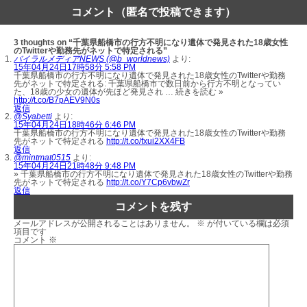
コメント（匿名で投稿できます）
3 thoughts on “千葉県船橋市の行方不明になり遺体で発見された18歳女性
のTwitterや勤務先がネットで特定される”
バイラルメディアNEWS (@b_worldnews)
より:
15年04月24日17時58分 5:58 PM
千葉県船橋市の行方不明になり遺体で発見された18歳女性のTwitterや勤務
先がネットで特定される: 千葉県船橋市で数日前から行方不明となってい
た、18歳の少女の遺体が先ほど発見され … 続きを読む »
http://t.co/B7pAEV9N0s
返信
@Syabetti
より:
15年04月24日18時46分 6:46 PM
千葉県船橋市の行方不明になり遺体で発見された18歳女性のTwitterや勤務
先がネットで特定される
http://t.co/fxui2XX4FB
返信
@mintmat0515
より:
15年04月24日21時48分 9:48 PM
» 千葉県船橋市の行方不明になり遺体で発見された18歳女性のTwitterや勤務
先がネットで特定される
http://t.co/Y7Cp6vbwZr
返信
コメントを残す
メールアドレスが公開されることはありません。
※
が付いている欄は必須
項目です
コメント
※