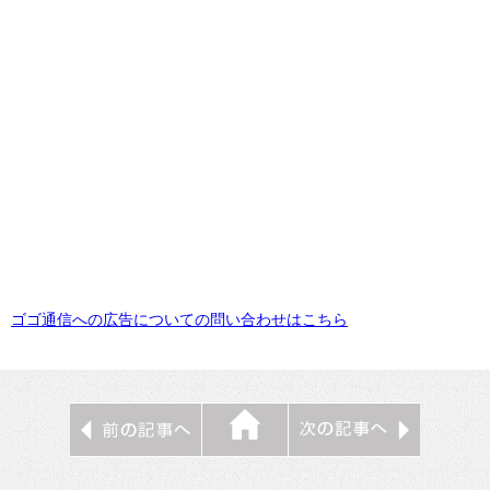
ゴゴ通信への広告についての問い合わせはこちら