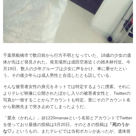
千葉県船橋市で数日前から行方不明となっていた、18歳の少女の遺
体が先ほど発見された。発見場所は成田空港近くの雑木林付近。今
月19日、数人の少年グループは少女に声をかけ、車に乗せたとい
う。その後少年らは成人男性と合流したとも話している。
そんな被害者女性の身元をネットでは特定するように捜索。それに
よりテレビ映像に公開されたぼかし入りの被害者女性と、Twitterの
写真が一致することからアカウントも特定。更にそのアカウント名
から勤務先まで突き止めてしまったようだ。
「愛永（かれん）」@1220manaeという名前とアカウントでTwitter
を使っており最後の投稿は3月20日。そのときの投稿は
「死のうか
な♡」
というもの。またテレビでは当初ボカシがあったが、遺体発