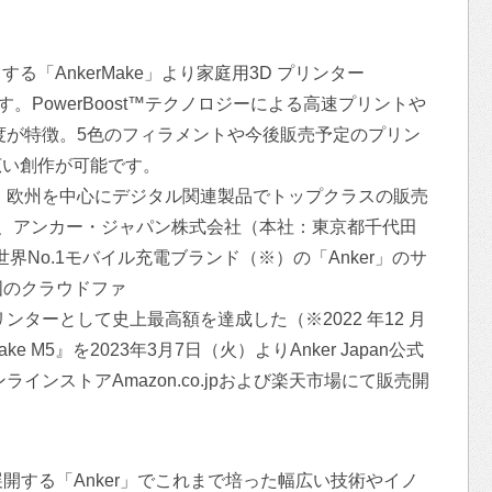
「AnkerMake」より家庭用3D プリンター
します。PowerBoost™テクノロジーによる高速プリントや
精度が特徴。5色のフィラメントや今後販売予定のプリン
広い創作が可能です。
本・欧州を中心にデジタル関連製品でトップクラスの販売
法人、アンカー・ジャパン株式会社（本社：東京都千代田
界No.1モバイル充電ブランド（※）の「Anker」のサ
米国のクラウドファ
3Dプリンターとして史上最高額を達成した（※2022 年12 月
e M5』を2023年3月7日（火）よりAnker Japan公式
オンラインストアAmazon.co.jpおよび楽天市場にて販売開
を展開する「Anker」でこれまで培った幅広い技術やイノ