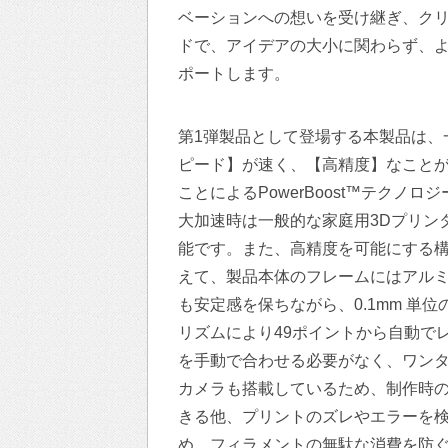
ベーションへの想いを受け継ぎ、ク
ドで、アイデアの大小に関わらず、
ポートします。
第1弾製品として登場する本製品は、
ピード】が速く、【高精度】なこと
ことによるPowerBoost™テクノ
大加速時は一般的な家庭用3Dプリンタ
能です。また、高精度を可能にする構
えて、製品本体のフレームにはアル
も安定感を保ちながら、0.1mm 単
リズムにより49ポイントから自動で
を手動で合わせる必要がなく、ワンタッ
カメラも搭載しているため、制作時
きる他、プリントのズレやエラーを
め、フィラメントの無駄な消費を防