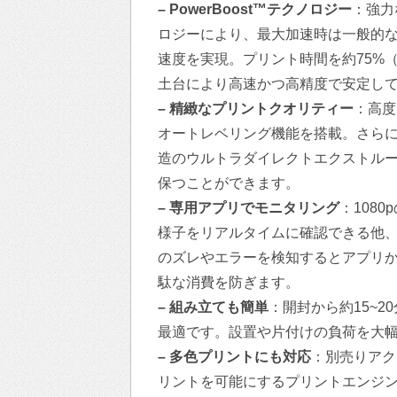
– PowerBoost™テクノロジー
：強力
ロジーにより、最大加速時は一般的な家
速度を実現。プリント時間を約75%
土台により高速かつ高精度で安定し
– 精緻なプリントクオリティー
：高度
オートレベリング機能を搭載。さら
造のウルトラダイレクトエクストルーダ
保つことができます。
– 専用アプリでモニタリング
：108
様子をリアルタイムに確認できる他
のズレやエラーを検知するとアプリ
駄な消費を防ぎます。
– 組み立ても簡単
：開封から約15~
最適です。設置や片付けの負荷を大
– 多色プリントにも対応
：別売りアク
リントを可能にするプリントエンジ