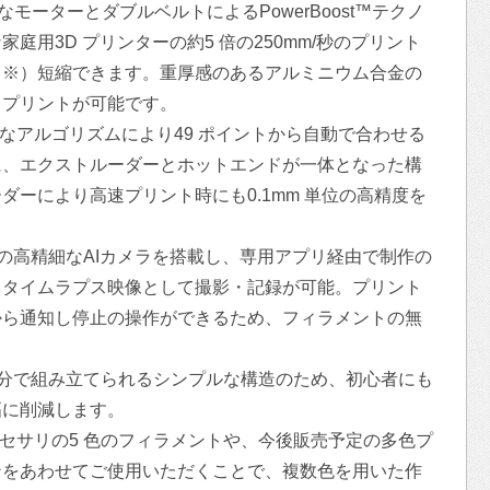
なモーターとダブルベルトによるPowerBoost™テクノ
庭用3D プリンターの約5 倍の250mm/秒のプリント
（※）短縮できます。重厚感のあるアルミニウム合金の
てプリントが可能です。
なアルゴリズムにより49 ポイントから自動で合わせる
に、エクストルーダーとホットエンドが一体となった構
ーにより高速プリント時にも0.1mm 単位の高精度を
0pの高精細なAIカメラを搭載し、専用アプリ経由で制作の
、タイムラプス映像として撮影・記録が可能。プリント
から通知し停止の操作ができるため、フィラメントの無
20分で組み立てられるシンプルな構造のため、初心者にも
幅に削減します。
セサリの5 色のフィラメントや、今後販売予定の多色プ
ンをあわせてご使用いただくことで、複数色を用いた作