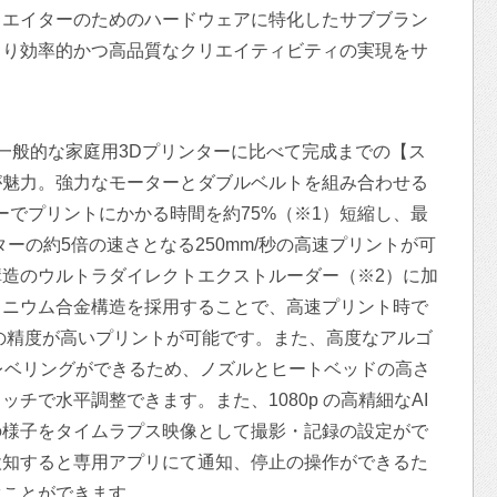
リエイターのためのハードウェアに特化したサブブラン
より効率的かつ高品質なクリエイティビティの実現をサ
一般的な家庭用3Dプリンターに比べて完成までの【ス
が魅力。強力なモーターとダブルベルトを組み合わせる
ロジーでプリントにかかる時間を約75%（※1）短縮し、最
ーの約5倍の速さとなる250mm/秒の高速プリントが可
造のウルトラダイレクトエクストルーダー（※2）に加
ミニウム合金構造を採用することで、高速プリント時で
位の精度が高いプリントが可能です。また、高度なアルゴ
レベリングができるため、ノズルとヒートベッドの高さ
チで水平調整できます。また、1080p の高精細なAI
の様子をタイムラプス映像として撮影・記録の設定がで
検知すると専用アプリにて通知、停止の操作ができるた
ぐことができます。