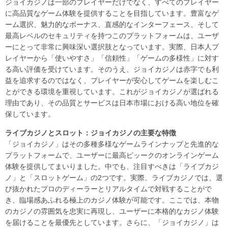
ジョイカジノは一部のプレイヤーだけでなく、すべてのプレイヤー
に高品質なゲーム体験を提供することを目指しています。豊富なゲ
ーム選択、魅力的なボーナス、直感的なインターフェース、そして
最高レベルのセキュリティを持つこのプラットフォームは、ユーザ
ーにとって非常に興味深い選択肢となっています。実際、日本人プ
レイヤーから「使いやすさ」「信頼性」「ゲームの多様性」に対す
る高い評価を受けています。そのうえ、ジョイカジノは赤字でも利
益を追求するのではなく、プレイヤーが安心してゲームを楽しむこ
とができる環境を重視しています。これがジョイカジノが選ばれる
理由であり、その品質とサービスは日本市場における高い地位を確
保しています。
ライブカジノとスロット：ジョイカジノの主要な特徴
「ジョイカジノ」はその多種多様なゲームラインナップと先進的な
プラットフォームで、ユーザーに最高ピッークのオンラインゲーム
体験を提供してまいりました。中でも、注目すべきは「ライブカジ
ノ」と「スロットゲーム」の2つです。実際、ライブカジノでは、選
び抜かれたプロのディーラーとリアルタイムで対戦することがで
き、臨場感あふれる極上のカジノ体験が可能です。ここでは、本物
のカジノの雰囲気を忠実に再現し、ユーザーに本格的なカジノ体験
を届けることを最優先としています。さらに、「ジョイカジノ」は