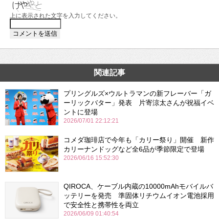
上に表示された文字を入力してください。
関連記事
プリングルズ×ウルトラマンの新フレーバー「ガ
ーリックバター」発表 片寄涼太さんが祝福イベ
ントに登場
2026/07/01 22:12:21
コメダ珈琲店で今年も「カリー祭り」開催 新作
カリーナンドッグなど全6品が季節限定で登場
2026/06/16 15:52:30
QIROCA、ケーブル内蔵の10000mAhモバイルバ
ッテリーを発売 準固体リチウムイオン電池採用
で安全性と携帯性を両立
2026/06/09 01:40:54