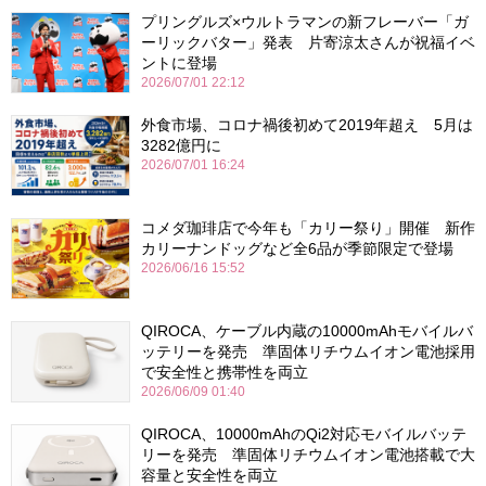
プリングルズ×ウルトラマンの新フレーバー「ガ
ーリックバター」発表 片寄涼太さんが祝福イベ
ントに登場
2026/07/01 22:12
外食市場、コロナ禍後初めて2019年超え 5月は
3282億円に
2026/07/01 16:24
コメダ珈琲店で今年も「カリー祭り」開催 新作
カリーナンドッグなど全6品が季節限定で登場
2026/06/16 15:52
QIROCA、ケーブル内蔵の10000mAhモバイルバ
ッテリーを発売 準固体リチウムイオン電池採用
で安全性と携帯性を両立
2026/06/09 01:40
QIROCA、10000mAhのQi2対応モバイルバッテ
リーを発売 準固体リチウムイオン電池搭載で大
容量と安全性を両立