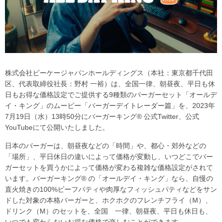
株式会社ビーケージャパンホールディングス（本社：東京都千代田
区、代表取締役社長：野村 一裕）は、全国一律、朝昼夜、平日も休
日もお得な価格設定でご提供する9種類のバーガーセット「オールデ
イ・キング」のムービー「バーガーデイトレーダー篇」を、2023年
7月19日（水）13時50分にバーガーキング® 公式Twitter、公式
YouTubeにて公開いたしました。
日本のバーガーは、朝昼夜などの「時間」や、都心・郊外などの
「場所」、平日休日の違いによって価格が変動し、いつどこでバー
ガーセットを買うかによって価格が変わる複雑な価格設定がされて
います。バーガーキング® の「オールデイ・キング」なら、自慢の
直火焼きの100%ビーフパティや肉厚なフィッシュパティなどをサン
ドした対象の本格バーガーと、ホクホクのフレンチフライ（M）、
ドリンク（M）のセットを、全国 一律、朝昼夜、平日も休日も、