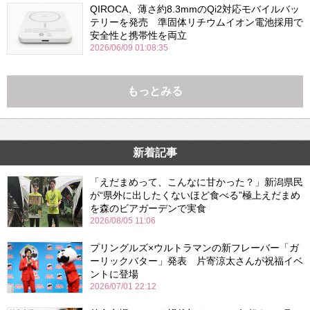
QIROCA、薄さ約8.3mmのQi2対応モバイルバッ
テリーを発売 準固体リチウムイオン電池採用で
安全性と携帯性を両立
2026/06/09 01:08:35
もっとみる
新着記事
「えだまめって、こんなに甘かった？」新潟県民
が“県外に出したくないほど食べる”極上えだまめ
を森のビアガーデンで実食
2026/08/05 11:06
プリングルズ×ウルトラマンの新フレーバー「ガ
ーリックバター」発表 片寄涼太さんが祝福イベ
ントに登場
2026/07/01 22:12