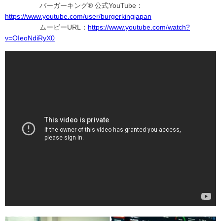
バーガーキング® 公式YouTube：
https://www.youtube.com/user/burgerkingjapan
ムービーURL：
https://www.youtube.com/watch?
v=OIeoNdiRyX0