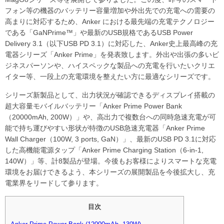
フォン等の機器のバッテリー容量増加や外出先での充電への需要の
高まりに対応するため、Anker における最先端の充電テクノロジー
である「GaNPrime™」や最新のUSB規格であるUSB Power
Delivery 3.1（以下USB PD 3.1）に対応した、Anker史上最高峰の充
電器シリーズ「Anker Prime」を発表致します。外出や出張の多いビ
ジネスパーソンや、ハイスペックな製品への充電を行いたいクリエ
イター等、一段上の充電環境を整えたい方に最適なシリーズです。
シリーズ新製品として、出力状況が確認できるディスプレイ搭載の
超大容量モバイルバッテリー「Anker Prime Power Bank
（20000mAh, 200W）」や、高出力で複数台への同時急速充電が可
能で持ち運びやすい形状が特徴のUSB急速充電器「Anker Prime
Wall Charger（100W, 3 ports, GaN）」、最新のUSB PD 3.1に対応
した高機能電源タップ「Anker Prime Charging Station（6-in-1,
140W）」等、計8製品が登場。今後もお客様によりスマートな充電
環境をお届けできるよう、本シリーズの展開製品を今後拡大し、充
電業界をリードして参ります。
目次