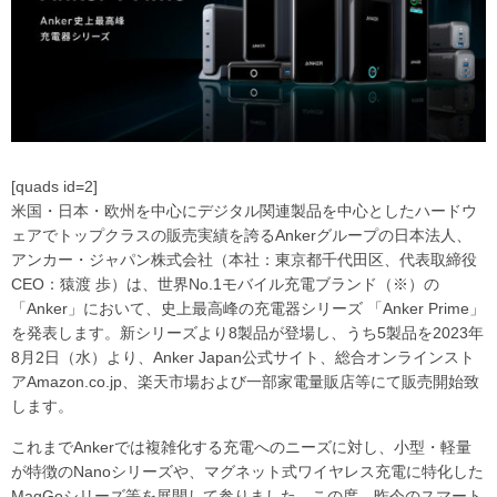
[quads id=2]
米国・日本・欧州を中心にデジタル関連製品を中心としたハードウ
ェアでトップクラスの販売実績を誇るAnkerグループの日本法人、
アンカー・ジャパン株式会社（本社：東京都千代田区、代表取締役
CEO：猿渡 歩）は、世界No.1モバイル充電ブランド（※）の
「Anker」において、史上最高峰の充電器シリーズ 「Anker Prime」
を発表します。新シリーズより8製品が登場し、うち5製品を2023年
8月2日（水）より、Anker Japan公式サイト、総合オンラインスト
アAmazon.co.jp、楽天市場および一部家電量販店等にて販売開始致
します。
これまでAnkerでは複雑化する充電へのニーズに対し、小型・軽量
が特徴のNanoシリーズや、マグネット式ワイヤレス充電に特化した
MagGoシリーズ等を展開して参りました。この度、昨今のスマート