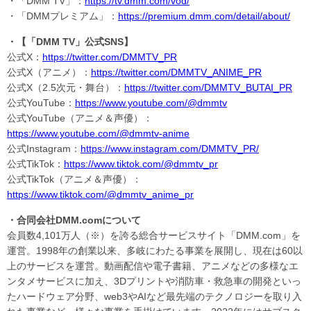
・「DMM TV」：
https://tv.dmm.com/vod/
・「DMMプレミアム」：
https://premium.dmm.com/detail/about/
・【「DMM TV」公式SNS】
公式X：
https://twitter.com/DMMTV_PR
公式X（アニメ）：
https://twitter.com/DMMTV_ANIME_PR
公式X（2.5次元・舞台）：
https://twitter.com/DMMTV_BUTAI_PR
公式YouTube：
https://www.youtube.com/@dmmtv
公式YouTube（アニメ＆声優）：
https://www.youtube.com/@dmmtv-anime
公式Instagram：
https://www.instagram.com/DMMTV_PR/
公式TikTok：
https://www.tiktok.com/@dmmtv_pr
公式TikTok（アニメ＆声優）：
https://www.tiktok.com/@dmmtv_anime_pr
・合同会社DMM.comについて
会員数4,101万人（※）を誇る総合サービスサイト「DMM.com」を
運営。1998年の創業以来、多岐にわたる事業を展開し、現在は60以
上のサービスを運営。動画配信や電子書籍、アニメなどの多様なエ
ンタメサービスに加え、3Dプリントや消防車・救急車の開発といっ
たハードウェア分野、web3やAIなど最先端のテクノロジーを取り入