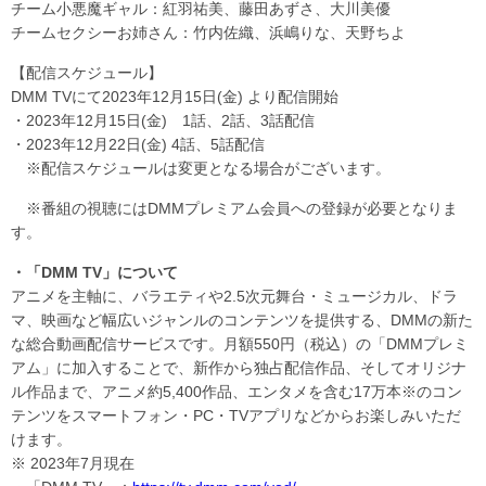
チーム小悪魔ギャル：紅羽祐美、藤田あずさ、大川美優
チームセクシーお姉さん：竹内佐織、浜嶋りな、天野ちよ
【配信スケジュール】
DMM TVにて2023年12月15日(金) より配信開始
・2023年12月15日(金) 1話、2話、3話配信
・2023年12月22日(金) 4話、5話配信
※配信スケジュールは変更となる場合がございます。
※番組の視聴にはDMMプレミアム会員への登録が必要となりま
す。
・「DMM TV」について
アニメを主軸に、バラエティや2.5次元舞台・ミュージカル、ドラ
マ、映画など幅広いジャンルのコンテンツを提供する、DMMの新た
な総合動画配信サービスです。月額550円（税込）の「DMMプレミ
アム」に加入することで、新作から独占配信作品、そしてオリジナ
ル作品まで、アニメ約5,400作品、エンタメを含む17万本※のコン
テンツをスマートフォン・PC・TVアプリなどからお楽しみいただ
けます。
※ 2023年7月現在