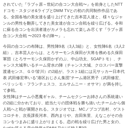
されていた『ラブヶ原～世紀の合コン大合戦〜』を前身としたNTT
ドコモ・スタジオ&ライブとDMM TVとの初の共同制作作品であ
る。全国各地の美女達を盛り上げてきた吉本芸人達と、様々なジャ
ンルの男性を翻弄してきた美女達が合コン合戦を繰り広げる。令和
に蘇る合コンを出演者達がカメラも忘れて楽しみ尽くす『ラブヶ原
合コン大合戦 〜2023 冬の陣〜』 。
今回の合コンの布陣は、男性陣9名（3人3組）と、女性陣6名（3人2
組）。吉本芸人からは、とろサーモン久保田が大将を務める久保田
軍団（とろサーモン久保田かずのぶ、中山功太、5GAPトモ）、チ
ャンス大城率いるチーム背水の陣（チャンス大城、クロスバー直撃
渡邊センス、ＧＯ!皆川）の2組が。ラスト1組には元サッカー日本代
表 武田修宏率いる”港区おじさん集団”チーム港区男子（武田修宏、
ベリッシモ・フランチェスコ、エルサムニー・オサマ）が満を持し
て参戦。
女性陣はチーム小悪魔ギャル、チームセクシーお姉さんの系統違い
の2組に分かれており、総当たりの団体戦を勝ち抜いたチームから個
人戦へと戦が展開される。スタジオでは、MCノブコブ吉村、ゲスト
コロチキ、次長課長河本、西内まりや、吉田朱里、えなこがその合
コンをつまみに盛り上がりまくる。恋の戦を繰り広げた男と女の、
なぜか笑える恋の熱気がDMM TVにて独占配信。