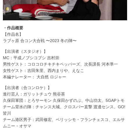
・作品概要
【作品名】
ラブヶ原 合コン大合戦 〜2023 冬の陣〜
【出演者（スタジオ）】
MC：平成ノブシコブシ 吉村崇
男性ゲスト：コロコロチキチキペッパーズ、次長課長 河本準一
女性ゲスト：吉田朱里、西内まりや、えなこ
本編ナレーター： 大自然 ロジャー
【出演者（合コンロケ）】
進行芸人：ガリットチュウ 熊谷茶
久保田軍団：とろサーモン 久保田かずのぶ、中山功太、5GAPトモ
チーム背水の陣：チャンス大城、クロスバー直撃 渡邊センス、GO!
皆川
チーム港区男子：武田修宏、ベリッシモ・フランチェスコ、エルサ
ムニー・オサマ