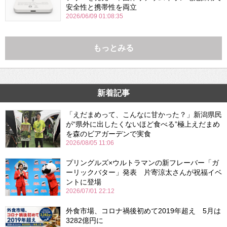
安全性と携帯性を両立
2026/06/09 01:08:35
もっとみる
新着記事
「えだまめって、こんなに甘かった？」新潟県民
が“県外に出したくないほど食べる”極上えだまめ
を森のビアガーデンで実食
2026/08/05 11:06
プリングルズ×ウルトラマンの新フレーバー「ガ
ーリックバター」発表 片寄涼太さんが祝福イベ
ントに登場
2026/07/01 22:12
外食市場、コロナ禍後初めて2019年超え 5月は
3282億円に