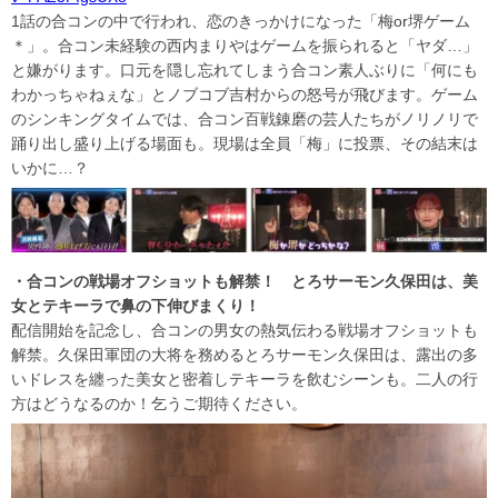
1話の合コンの中で行われ、恋のきっかけになった「梅or堺ゲーム
＊」。合コン未経験の西内まりやはゲームを振られると「ヤダ…」
と嫌がります。口元を隠し忘れてしまう合コン素人ぶりに「何にも
わかっちゃねぇな」とノブコブ吉村からの怒号が飛びます。ゲーム
のシンキングタイムでは、合コン百戦錬磨の芸人たちがノリノリで
踊り出し盛り上げる場面も。現場は全員「梅」に投票、その結末は
いかに…？
・合コンの戦場オフショットも解禁！ とろサーモン久保田は、美
女とテキーラで鼻の下伸びまくり！
配信開始を記念し、合コンの男女の熱気伝わる戦場オフショットも
解禁。久保田軍団の大将を務めるとろサーモン久保田は、露出の多
いドレスを纏った美女と密着しテキーラを飲むシーンも。二人の行
方はどうなるのか！乞うご期待ください。