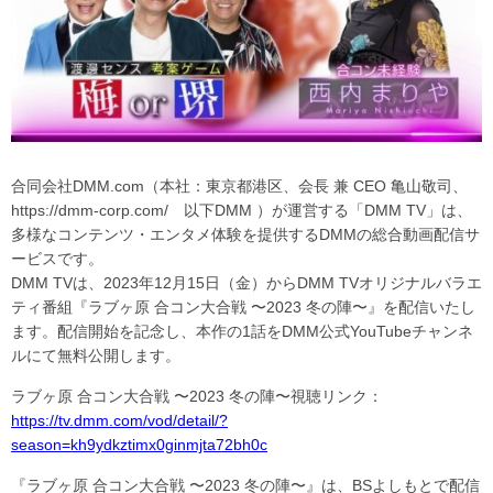
合同会社DMM.com（本社：東京都港区、会長 兼 CEO 亀山敬司、
https://dmm-corp.com/ 以下DMM ）が運営する「DMM TV」は、
多様なコンテンツ・エンタメ体験を提供するDMMの総合動画配信サ
ービスです。
DMM TVは、2023年12月15日（金）からDMM TVオリジナルバラエ
ティ番組『ラブヶ原 合コン大合戦 〜2023 冬の陣〜』を配信いたし
ます。配信開始を記念し、本作の1話をDMM公式YouTubeチャンネ
ルにて無料公開します。
ラブヶ原 合コン大合戦 〜2023 冬の陣〜視聴リンク：
https://tv.dmm.com/vod/detail/?
season=kh9ydkztimx0ginmjta72bh0c
『ラブヶ原 合コン大合戦 〜2023 冬の陣〜』は、BSよしもとで配信