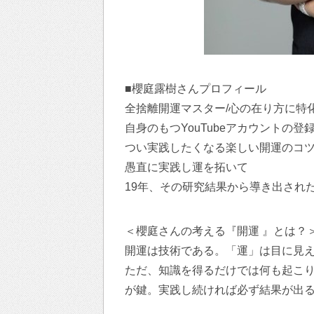
■櫻庭露樹さんプロフィール
全捨離開運マスター/心の在り方に特
自身のもつYouTubeアカウントの登録
つい実践したくなる楽しい開運のコツ
愚直に実践し運を拓いて
19年、その研究結果から導き出され
＜櫻庭さんの考える『開運 』とは？
開運は技術である。「運」は目に見
ただ、知識を得るだけでは何も起こ
が鍵。実践し続ければ必ず結果が出