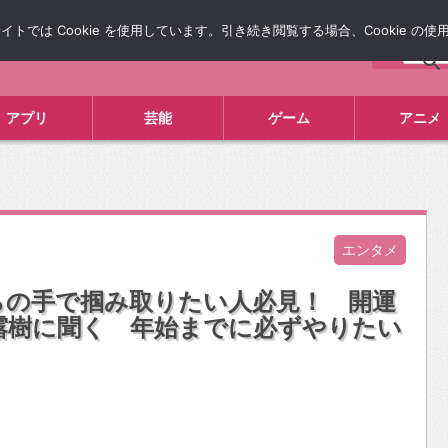
では Cookie を使用しています。引き続き閲覧する場合、Cookie の
について
広告掲載について
お問い合わせ
タレコミ
アプリ
芸能
ゲーム
アニメ
エンタメ
自らの手で掴み取りたい人必見！ 開運
露樹に聞く 年始までに必ずやりたい