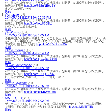
» 中国人が10年かけて『ザリガニ洗濯機』を開発 約200匹を5分で洗浄し
値段は43万円
http://t.co/75SgNE6uSY
えどさんが買いそう
返信
@anatyan
より:
15年05月01日22時39分 10:39 PM
» 中国人が10年かけて『ザリガニ洗濯機』を開発 約200匹を5分で洗浄し
値段は43万円
http://t.co/ijow876BLJ
いやザリガニ食わねーし
返信
@millowisp
より:
15年05月02日01時05分 1:05 AM
今後中国の人件費も高騰していくことを思うと、着眼点自体は悪くない。の
かなぁ？ » 中国人が10年かけて『ザリガニ洗濯機』を開発 約200匹を5分
で洗浄し値段は43万円
http://t.co/VC2GuccqWx
返信
@ddd_morgan
より:
15年05月02日07時54分 7:54 AM
» 中国人が10年かけて『ザリガニ洗濯機』を開発 約200匹を5分で洗浄し
値段は43万円
http://t.co/HjSWgmGBG8
返信
@Juan_deArizonac
より:
15年05月02日18時05分 6:05 PM
» 中国人が10年かけて『ザリガニ洗濯機』を開発 約200匹を5分で洗浄し
値段は43万円
http://t.co/hCIOQEk737
ピリ辛に炒めたの食べたーい！田螺も一緒に！
返信
@freya_cyclone
より:
15年05月02日19時15分 7:15 PM
» 中国人が10年かけて『ザリガニ洗濯機』を開発 約200匹を5分で洗浄し
値段は43万円
http://t.co/cccKpWw0M8
返信
@S___i___x
より:
15年05月03日19時02分 7:02 PM
ザリガニっておいしいらしいな » 中国人が10年かけて『ザリガニ洗濯機』
を開発 約200匹を5分で洗浄し値段は43万円
http://t.co/MBITITfiiB
返信