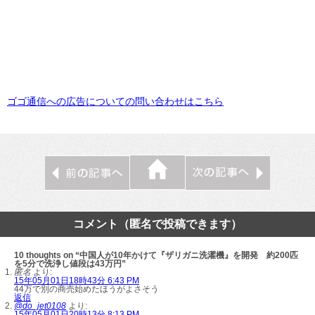
ゴゴ通信への広告についての問い合わせはこちら
コメント（匿名で投稿できます）
10 thoughts on “中国人が10年かけて『ザリガニ洗濯機』を開発 約200匹
を5分で洗浄し値段は43万円”
匿名
より:
15年05月01日18時43分 6:43 PM
44万で別の商売始めたほうがよさそう
返信
@do_jet0108
より:
15年05月01日20時13分 8:13 PM