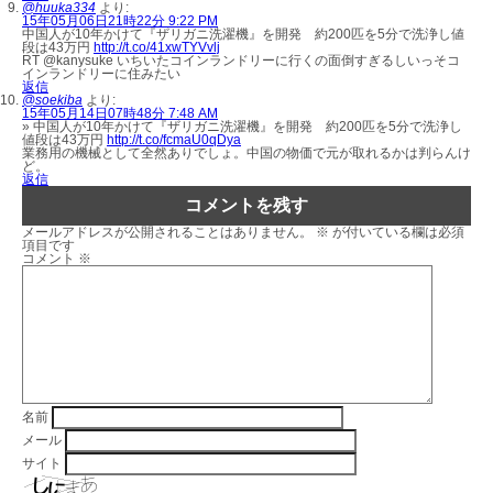
@huuka334
より:
15年05月06日21時22分 9:22 PM
中国人が10年かけて『ザリガニ洗濯機』を開発 約200匹を5分で洗浄し値
段は43万円
http://t.co/41xwTYVvlj
RT @kanysuke いちいたコインランドリーに行くの面倒すぎるしいっそコ
インランドリーに住みたい
返信
@soekiba
より:
15年05月14日07時48分 7:48 AM
» 中国人が10年かけて『ザリガニ洗濯機』を開発 約200匹を5分で洗浄し
値段は43万円
http://t.co/fcmaU0qDya
業務用の機械として全然ありでしょ。中国の物価で元が取れるかは判らんけ
ど。
返信
コメントを残す
メールアドレスが公開されることはありません。
※
が付いている欄は必須
項目です
コメント
※
名前
メール
サイト