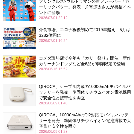
プリングルズ×ウルトラマンの新フレーバー「ガ
ーリックバター」発表 片寄涼太さんが祝福イベ
ントに登場
2026/07/01 22:12
外食市場、コロナ禍後初めて2019年超え 5月は
3282億円に
2026/07/01 16:24
コメダ珈琲店で今年も「カリー祭り」開催 新作
カリーナンドッグなど全6品が季節限定で登場
2026/06/16 15:52
QIROCA、ケーブル内蔵の10000mAhモバイルバ
ッテリーを発売 準固体リチウムイオン電池採用
で安全性と携帯性を両立
2026/06/09 01:40
QIROCA、10000mAhのQi2対応モバイルバッテ
リーを発売 準固体リチウムイオン電池搭載で大
容量と安全性を両立
2026/06/09 01:23