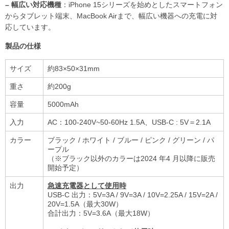
– 幅広い対応機種
：iPhone 15シリーズを始めとしたスマートフォン
からタブレット端末、MacBook Airまで、幅広い機器への充電に対
応しています。
製品の仕様
サイズ
約83×50×31mm
重さ
約200g
容量
5000mAh
⼊⼒
AC：100-240V~50-60Hz 1.5A、USB-C : 5V＝2.1A
カラー
ブラック / ホワイト / ブルー / ピンク / グリーン / パ
ープル
（※ブラック以外のカラーは2024 年4 ⽉以降に販売
開始予定）
出⼒
急速充電器として使⽤時
USB-C 出⼒：5V=3A / 9V=3A / 10V=2.25A / 15V=2A /
20V=1.5A（最⼤30W）
合計出⼒：5V=3.6A（最⼤18W）