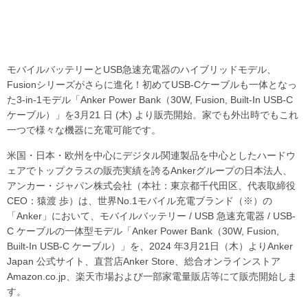
モバイルバッテリーとUSB急速充電器のハイブリッドモデル、
Fusionシリーズがさらに進化！初めてUSB-Cケーブルも一体となっ
た3-in-1モデル「Anker Power Bank（30W, Fusion, Built-In USB-C
ケーブル）」を3月21 日 (木) より販売開始。家でも外出時でもこれ
一つで様々な機器に充電可能です。
米国・日本・欧州を中心にデジタル関連製品を中心としたハードウ
ェアでトップクラスの販売実績を誇るAnkerグループの日本法人、
アンカー・ジャパン株式会社（本社：東京都千代田区、代表取締役
CEO：猿渡 歩）は、世界No.1モバイル充電ブランド（※）の
「Anker」において、モバイルバッテリー / USB 急速充電器 / USB-
C ケーブルの一体型モデル「Anker Power Bank（30W, Fusion,
Built-In USB-C ケーブル）」を、2024 年3月21日（木）よりAnker
Japan 公式サイト、直営店Anker Store、総合オンラインストア
Amazon.co.jp、楽天市場および一部家電量販店等にて販売開始しま
す。