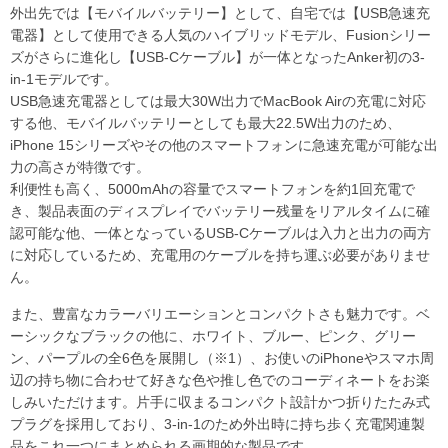
外出先では【モバイルバッテリー】として、自宅では【USB急速充
電器】として使用できる人気のハイブリッドモデル、Fusionシリー
ズがさらに進化し【USB-Cケーブル】が一体となったAnker初の3-
in-1モデルです。
USB急速充電器としては最大30W出力でMacBook Airの充電に対応
する他、モバイルバッテリーとしても最大22.5W出力のため、
iPhone 15シリーズやその他のスマートフォンに急速充電が可能な出
力の高さが特徴です。
利便性も高く、5000mAhの容量でスマートフォンを約1回充電で
き、製品表面のディスプレイでバッテリー残量をリアルタイムに確
認可能な他、一体となっているUSB-Cケーブルは入力と出力の両方
に対応しているため、充電用のケーブルを持ち運ぶ必要がありませ
ん。
また、豊富なカラーバリエーションとコンパクトさも魅力です。ベ
ーシックなブラックの他に、ホワイト、ブルー、ピンク、グリー
ン、パープルの全6色を展開し（※1）、お使いのiPhoneやスマホ周
辺の持ち物に合わせて好きな色や推し色でのコーディネートをお楽
しみいただけます。片手に収まるコンパクト設計かつ折りたたみ式
プラグを採用しており、3-in-1のため外出時に持ち歩く充電関連製
品をこれ一つにまとめられる画期的な製品です。