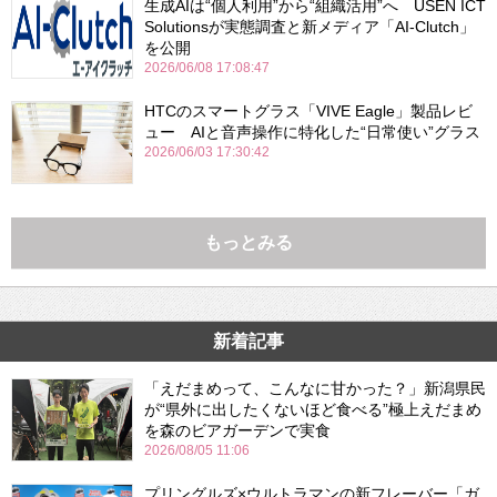
生成AIは“個人利用”から“組織活用”へ USEN ICT
Solutionsが実態調査と新メディア「AI-Clutch」
を公開
2026/06/08 17:08:47
HTCのスマートグラス「VIVE Eagle」製品レビ
ュー AIと音声操作に特化した“日常使い”グラス
2026/06/03 17:30:42
もっとみる
新着記事
「えだまめって、こんなに甘かった？」新潟県民
が“県外に出したくないほど食べる”極上えだまめ
を森のビアガーデンで実食
2026/08/05 11:06
プリングルズ×ウルトラマンの新フレーバー「ガ