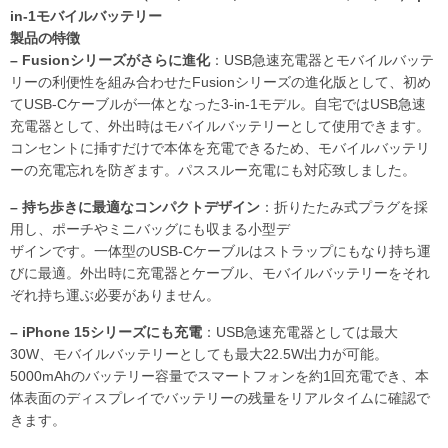
in-1モバイルバッテリー
製品の特徴
– Fusionシリーズがさらに進化
：USB急速充電器とモバイルバッテ
リーの利便性を組み合わせたFusionシリーズの進化版として、初め
てUSB-Cケーブルが⼀体となった3-in-1モデル。⾃宅ではUSB急速
充電器として、外出時はモバイルバッテリーとして使⽤できます。
コンセントに挿すだけで本体を充電できるため、モバイルバッテリ
ーの充電忘れを防ぎます。パススルー充電にも対応致しました。
– 持ち歩きに最適なコンパクトデザイン
：折りたたみ式プラグを採
⽤し、ポーチやミニバッグにも収まる⼩型デ
ザインです。⼀体型のUSB-Cケーブルはストラップにもなり持ち運
びに最適。外出時に充電器とケーブル、モバイルバッテリーをそれ
ぞれ持ち運ぶ必要がありません。
– iPhone 15シリーズにも充電
：USB急速充電器としては最⼤
30W、モバイルバッテリーとしても最⼤22.5W出⼒が可能。
5000mAhのバッテリー容量でスマートフォンを約1回充電でき、本
体表⾯のディスプレイでバッテリーの残量をリアルタイムに確認で
きます。