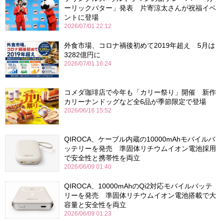
ーリックバター」発表 片寄涼太さんが祝福イベ
ントに登場
2026/07/01 22:12
外食市場、コロナ禍後初めて2019年超え 5月は
3282億円に
2026/07/01 16:24
コメダ珈琲店で今年も「カリー祭り」開催 新作
カリーナンドッグなど全6品が季節限定で登場
2026/06/16 15:52
QIROCA、ケーブル内蔵の10000mAhモバイルバ
ッテリーを発売 準固体リチウムイオン電池採用
で安全性と携帯性を両立
2026/06/09 01:40
QIROCA、10000mAhのQi2対応モバイルバッテ
リーを発売 準固体リチウムイオン電池搭載で大
容量と安全性を両立
2026/06/09 01:23