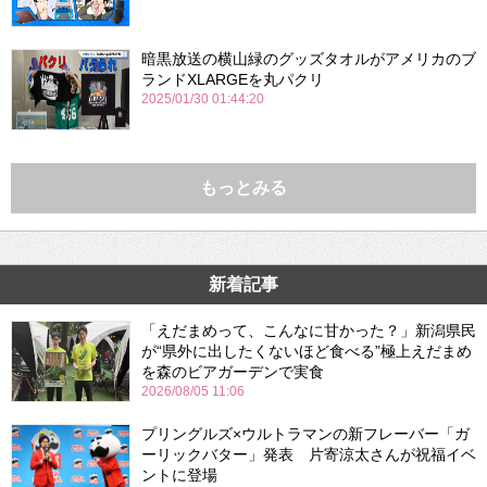
暗黒放送の横山緑のグッズタオルがアメリカのブ
ランドXLARGEを丸パクリ
2025/01/30 01:44:20
もっとみる
新着記事
「えだまめって、こんなに甘かった？」新潟県民
が“県外に出したくないほど食べる”極上えだまめ
を森のビアガーデンで実食
2026/08/05 11:06
プリングルズ×ウルトラマンの新フレーバー「ガ
ーリックバター」発表 片寄涼太さんが祝福イベ
ントに登場