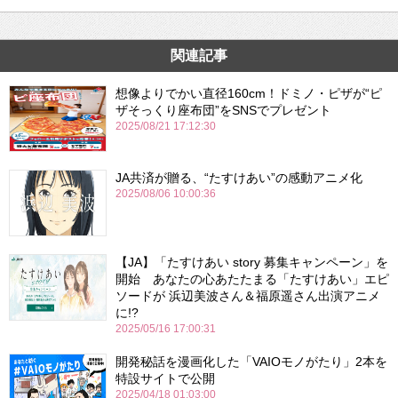
関連記事
想像よりでかい直径160cm！ドミノ・ピザが“ピ
ザそっくり座布団”をSNSでプレゼント
2025/08/21 17:12:30
JA共済が贈る、“たすけあい”の感動アニメ化
2025/08/06 10:00:36
【JA】「たすけあい story 募集キャンペーン」を
開始 あなたの心あたたまる「たすけあい」エピ
ソードが 浜辺美波さん＆福原遥さん出演アニメ
に!?
2025/05/16 17:00:31
開発秘話を漫画化した「VAIOモノがたり」2本を
特設サイトで公開
2025/04/18 01:03:00