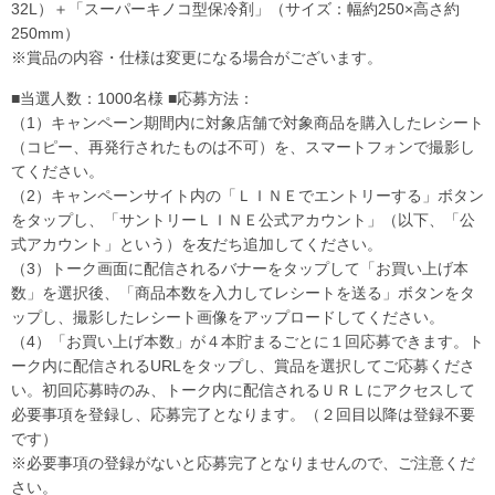
32L）＋「スーパーキノコ型保冷剤」（サイズ：幅約250×高さ約
250mm）
※賞品の内容・仕様は変更になる場合がございます。
■当選人数：1000名様 ■応募方法：
（1）キャンペーン期間内に対象店舗で対象商品を購入したレシート
（コピー、再発行されたものは不可）を、スマートフォンで撮影し
てください。
（2）キャンペーンサイト内の「ＬＩＮＥでエントリーする」ボタン
をタップし、「サントリーＬＩＮＥ公式アカウント」（以下、「公
式アカウント」という）を友だち追加してください。
（3）トーク画面に配信されるバナーをタップして「お買い上げ本
数」を選択後、「商品本数を入力してレシートを送る」ボタンをタ
ップし、撮影したレシート画像をアップロードしてください。
（4）「お買い上げ本数」が４本貯まるごとに１回応募できます。ト
ーク内に配信されるURLをタップし、賞品を選択してご応募くださ
い。初回応募時のみ、トーク内に配信されるＵＲＬにアクセスして
必要事項を登録し、応募完了となります。（２回目以降は登録不要
です）
※必要事項の登録がないと応募完了となりませんので、ご注意くだ
さい。