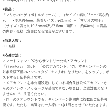
■賞品：
「マリオのヒゲ（ボトルチャーム）」（サイズ：幅約95mm×高さ約
70mm×厚さ約4mm、装着サイズ：φ21mm）＋「マリオの帽子」
（サイズ：高さ約10.5cm×幅約27.5cm、頭囲：～約63cm）※賞品
の内容・仕様は変更になる場合がございます。
■当選人数：
500名様
■応募方法：
スマートフォン・PCからサントリー公式Ｘアカウント
「@suntory」（以下、「公式アカウント」)の、本キャンペーンの
対象投稿下部のハッシュタグ「#マリオになりたい」をタップし、ポ
ストすると応募完了です。
・Ｘアカウントを非公開設定にしている場合又は公式アカウントか
らのダイレクトメッセージが受信できない場合は、当選対象となり
ませんのでご注意ください。
・同一のＸアカウントでも、キャンペーン期間内に複数回ご応募可
能です。ただし、当選はお一人様につき1回とさせていただきます。