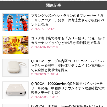
関連記事
プリングルズ×ウルトラマンの新フレーバー「ガ
ーリックバター」発表 片寄涼太さんが祝福イベ
ントに登場
2026/07/01 22:12:21
コメダ珈琲店で今年も「カリー祭り」開催 新作
カリーナンドッグなど全6品が季節限定で登場
2026/06/16 15:52:30
QIROCA、ケーブル内蔵の10000mAhモバイルバ
ッテリーを発売 準固体リチウムイオン電池採用
で安全性と携帯性を両立
2026/06/09 01:40:54
QIROCA、10000mAhのQi2対応モバイルバッテ
リーを発売 準固体リチウムイオン電池搭載で大
容量と安全性を両立
2026/06/09 01:23:22
QIROCA、薄さ約8.3mmのQi2対応モバイルバッ