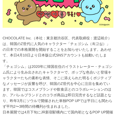
CHOCOLATE Inc.（本社：東京都渋谷区、代表取締役：渡辺裕介）
は、韓国のZ世代に人気のキャラクター「チェゴシム（최고심）」
の日本での本格展開を開始することをお知らせいたします。あわせ
て、本日4月10日より日本版公式SNSアカウントも始動いたしま
す。
「チェゴシム」は2020年に韓国在住のイラストレーター・チェゴシ
ム氏により生み出されたキャラクターで、ポップな色合いと登場キ
ャラクターたちの素朴な表情、そこに添えられた明るくポジティブ
なメッセージが反響を呼び、韓国のZ世代を中心に注目を集めてい
ます。韓国ではコスメブランドや飲食店とのコラボレーションのほ
か、アパレルブランドとのコラボ商品は即日完売するなど話題とな
り、昨年3月にソウルで開催された単独POP UPでは平日にも関わら
ず平均2〜3時間の待機列が生まれました。
日本展開では4月下旬にJR新宿駅構内にて国内初となるPOP UP開催