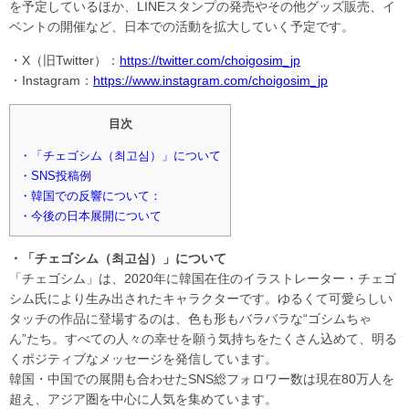
を予定しているほか、LINEスタンプの発売やその他グッズ販売、イ
ベントの開催など、日本での活動を拡大していく予定です。
・X（旧Twitter）：
https://twitter.com/choigosim_jp
・Instagram：
https://www.instagram.com/choigosim_jp
目次
・「チェゴシム（최고심）」について
・SNS投稿例
・韓国での反響について：
・今後の日本展開について
・「チェゴシム（최고심）」について
「チェゴシム」は、2020年に韓国在住のイラストレーター・チェゴ
シム氏により生み出されたキャラクターです。ゆるくて可愛らしい
タッチの作品に登場するのは、色も形もバラバラな“ゴシムちゃ
ん”たち。すべての人々の幸せを願う気持ちをたくさん込めて、明る
くポジティブなメッセージを発信しています。
韓国・中国での展開も合わせたSNS総フォロワー数は現在80万人を
超え、アジア圏を中心に人気を集めています。