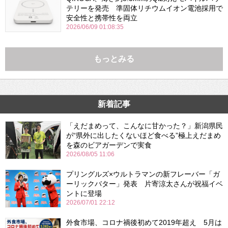
テリーを発売 準固体リチウムイオン電池採用で
安全性と携帯性を両立
2026/06/09 01:08:35
もっとみる
新着記事
「えだまめって、こんなに甘かった？」新潟県民
が“県外に出したくないほど食べる”極上えだまめ
を森のビアガーデンで実食
2026/08/05 11:06
プリングルズ×ウルトラマンの新フレーバー「ガ
ーリックバター」発表 片寄涼太さんが祝福イベ
ントに登場
2026/07/01 22:12
外食市場、コロナ禍後初めて2019年超え 5月は