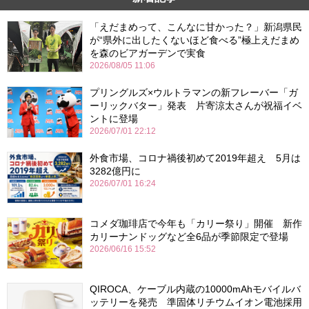
「えだまめって、こんなに甘かった？」新潟県民
が“県外に出したくないほど食べる”極上えだまめ
を森のビアガーデンで実食
2026/08/05 11:06
プリングルズ×ウルトラマンの新フレーバー「ガ
ーリックバター」発表 片寄涼太さんが祝福イベ
ントに登場
2026/07/01 22:12
外食市場、コロナ禍後初めて2019年超え 5月は
3282億円に
2026/07/01 16:24
コメダ珈琲店で今年も「カリー祭り」開催 新作
カリーナンドッグなど全6品が季節限定で登場
2026/06/16 15:52
QIROCA、ケーブル内蔵の10000mAhモバイルバ
ッテリーを発売 準固体リチウムイオン電池採用