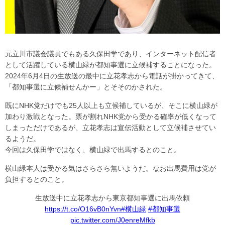
元立川市議会議員でもある久保田学であり、インターネット配信者
として活躍している横山緑が都知事選に立候補することになった。
2024年6月4日の生放送の最中に立花孝志から電話が掛かってきて、
「都知事選に立候補せんかー」とそそのかされた。
既にNHK党だけでも25人以上も立候補しているが、そこに横山緑が
加わり激戦となった。票が割れNHK党から受かる確率が低くなって
しまっただけであるが、立花孝志は宣伝活動として立候補させてい
るようだ。
今回は久保田学ではなく、横山緑で出馬するとのこと。
横山緑本人は受かる気はさらさら無いようだ。なお出馬費用は党が
負担するとのこと。
生放送中に立花孝志から東京都知事選に出馬依頼
https://t.co/O16vB0nYvn
#横山緑
#都知事選
pic.twitter.com/J0enreMfkb