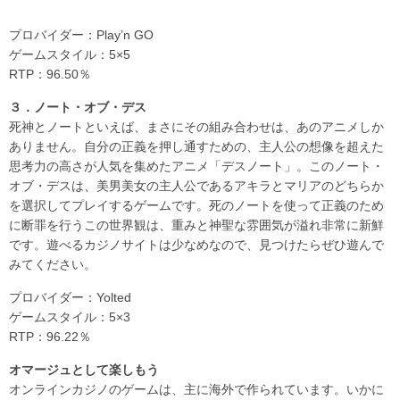
プロバイダー：Play’n GO
ゲームスタイル：5×5
RTP：96.50％
３．ノート・オブ・デス
死神とノートといえば、まさにその組み合わせは、あのアニメしか
ありません。自分の正義を押し通すための、主人公の想像を超えた
思考力の高さが人気を集めたアニメ「デスノート」。このノート・
オブ・デスは、美男美女の主人公であるアキラとマリアのどちらか
を選択してプレイするゲームです。死のノートを使って正義のため
に断罪を行うこの世界観は、重みと神聖な雰囲気が溢れ非常に新鮮
です。遊べるカジノサイトは少なめなので、見つけたらぜひ遊んで
みてください。
プロバイダー：
Yolted
ゲームスタイル：5×3
RTP：96.22％
オマージュとして楽しもう
オンラインカジノのゲームは、主に海外で作られています。いかに