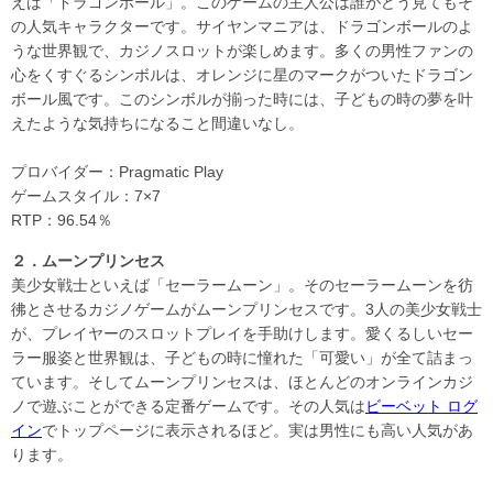
えば「ドラゴンボール」。このゲームの主人公は誰がどう見てもそ
の人気キャラクターです。サイヤンマニアは、ドラゴンボールのよ
うな世界観で、カジノスロットが楽しめます。多くの男性ファンの
心をくすぐるシンボルは、オレンジに星のマークがついたドラゴン
ボール風です。このシンボルが揃った時には、子どもの時の夢を叶
えたような気持ちになること間違いなし。
プロバイダー：Pragmatic Play
ゲームスタイル：7×7
RTP：96.54％
２．ムーンプリンセス
美少女戦士といえば「セーラームーン」。そのセーラームーンを彷
彿とさせるカジノゲームがムーンプリンセスです。3人の美少女戦士
が、プレイヤーのスロットプレイを手助けします。愛くるしいセー
ラー服姿と世界観は、子どもの時に憧れた「可愛い」が全て詰まっ
ています。そしてムーンプリンセスは、ほとんどのオンラインカジ
ノで遊ぶことができる定番ゲームです。その人気は
ビーベット ログ
イン
でトップページに表示されるほど。実は男性にも高い人気があ
ります。