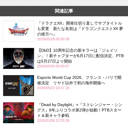
関連記事
『ドラクエXII』開発仕切り直しでサブタイトル
も変更 新たな名前は『ドラゴンクエストXII 夢
の彼方へ』
2026/05/28 00:00:38
【DbD】10周年記念の新キラーは「ジェイソ
ン」！新チャプターが6月17日に配信決定、PTB
は5月27日より開始
2026/05/26 00:00:07
Esports World Cup 2026、フランス・パリで開
催決定 リヤド以外で初の海外開催へ
2026/05/23 18:37:20
『Dead by Daylight』×『ストレンジャー・シン
グス』6年ぶりコラボ第2弾が始動！PTBスター
ト＆新キャラ参戦
2026/01/08 22:55:26