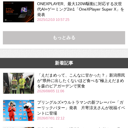
ONEXPLAYER、最大120W駆動に対応する次世
代AI×ゲーミング2in1「OneXPlayer Super X」を
発表
2025/12/10 10:57:25
もっとみる
新着記事
「えだまめって、こんなに甘かった？」新潟県民
が“県外に出したくないほど食べる”極上えだまめ
を森のビアガーデンで実食
2026/08/05 11:06
プリングルズ×ウルトラマンの新フレーバー「ガ
ーリックバター」発表 片寄涼太さんが祝福イベ
ントに登場
2026/07/01 22:12