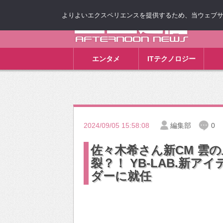
よりよいエクスペリエンスを提供するため、当ウェブサイト
ゴゴ通信
エンタメ
ITテクノロジー
2024/09/05 15:58:08
編集部
0
佐々木希さん新CM 雲
裂？！ YB-LAB.新
ダーに就任