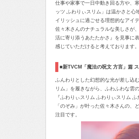
仕事や家事で一日中動き回る方や、
ッツ ふわりぃスリム」は温かさと心
イリッシュに過ごせる理想的なアイ
佐々木さんのナチュラルな美しさが
活に寄り添うあたたかさ』を見事に
感じていただけると考えております
■新TVCM「魔法の呪文 方言」篇 
ふんわりとした幻想的な光が差し込
リム」を履きながら、ふわふわな雲
『ふわりぃスリム ふわりぃスリム 
「のぞみ」が叶った佐々木さんの、
注目です。