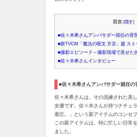
目次
[
隠す
]
■佐々木希さんアンバサダー就任の背
■新TVCM「魔法の呪文 方言」篇 ス
■撮影エピソード – 撮影現場で見せ
■佐々木希さんインタビュー
■佐々木希さんアンバサダー就任の
佐々木希さんは、その洗練された美
女優です。佐々木さんが持つナチュ
着圧。」という新アイテムのコンセ
この新アイテムは、特に忙しい日常
ました。