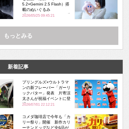
5.2×Gemini 2.5 Flash）搭
載のぬいぐるみ
「KOTTI」、Makuakeで先
2026/05/25 09:45:21
行販売開始
もっとみる
新着記事
プリングルズ×ウルトラマ
ンの新フレーバー「ガーリ
ックバター」発表 片寄涼
太さんが祝福イベントに登
場
2026/07/01 22:12:21
コメダ珈琲店で今年も「カ
リー祭り」開催 新作カリ
ーナンドッグなど全6品が