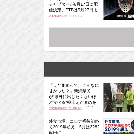
チャプターが6月17日に配
信決定、PTBは5月27日よ
り開始
2026/05/26 12:00:07
「えだまめって、こんなに
甘かった？」新潟県民
が“県外に出したくないほ
ど食べる”極上えだまめを
森のビアガーデンで実食
2026/08/05 11:06:51
外食市場、コロナ禍後初め
て2019年超え 5月は3282
億円に