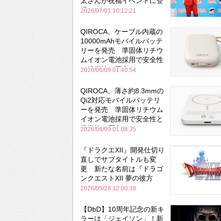
太さんが祝福イベントに登
場
2026/07/01 10:12:21
QIROCA、ケーブル内蔵の
10000mAhモバイルバッテ
リーを発売 準固体リチウ
ムイオン電池採用で安全性
と携帯性を両立
2026/06/09 01:40:54
QIROCA、薄さ約8.3mmの
Qi2対応モバイルバッテリ
ーを発売 準固体リチウム
イオン電池採用で安全性と
携帯性を両立
2026/06/09 01:08:35
『ドラクエXII』開発仕切り
直しでサブタイトルも変
更 新たな名前は『ドラゴ
ンクエストXII 夢の彼方
へ』
2026/05/28 12:00:38
【DbD】10周年記念の新キ
ラーは「ジェイソン」！新