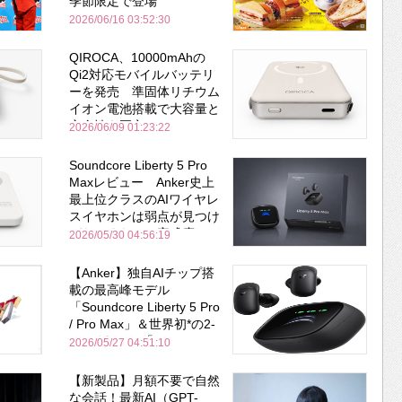
季節限定で登場
2026/06/16 03:52:30
QIROCA、10000mAhの
Qi2対応モバイルバッテリ
ーを発売 準固体リチウム
イオン電池搭載で大容量と
安全性を両立
2026/06/09 01:23:22
Soundcore Liberty 5 Pro
Maxレビュー Anker史上
最上位クラスのAIワイヤレ
スイヤホンは弱点が見つけ
づらいくらいの完成度にび
2026/05/30 04:56:19
びった ノイキャン性能は
Bose並み
【Anker】独自AIチップ搭
載の最高峰モデル
「Soundcore Liberty 5 Pro
/ Pro Max」＆世界初*の2-
in-1イヤホン「AeroFit 2
2026/05/27 04:51:10
Pro」が同時一挙登場！
【新製品】月額不要で自然
な会話！最新AI（GPT-