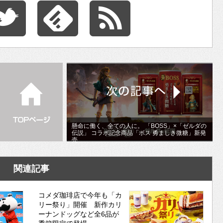
懸命に働く、全ての人に。 「BOSS」×「ゼルダの
伝説」 コラボ記念商品「ボス 勇ましき微糖」新発
売
関連記事
コメダ珈琲店で今年も「カ
リー祭り」開催 新作カリ
ーナンドッグなど全6品が