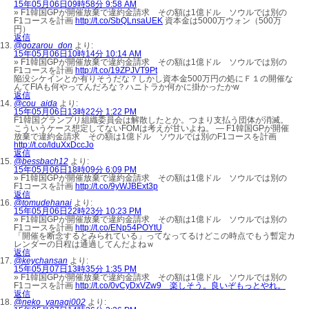
15年05月06日09時58分 9:58 AM
» F1韓国GPが開催放棄で違約金請求 その額は1億ドル ソウルでは別の
F1コースを計画
http://t.co/SbQLnsaUEK
資本金は5000万ウォン（500万
円）
返信
@gozarou_don
より:
15年05月06日10時14分 10:14 AM
» F1韓国GPが開催放棄で違約金請求 その額は1億ドル ソウルでは別の
F1コースを計画
http://t.co/19ZPJVT9Pt
陥没シケインとか有りそうだな？しかし資本金500万円の処にＦ１の開催な
んてFIAも何やってんだろな？ハニトラか何かに掛かったかw
返信
@cou_aida
より:
15年05月06日13時22分 1:22 PM
F1韓国グランプリ組織委員会は解散したとか。つまり支払う団体が消滅。
こういうケース想定してないFOMは考えが甘いよね。 — F1韓国GPが開催
放棄で違約金請求 その額は1億ドル ソウルでは別のF1コースを計画
http://t.co/lduXxDccJo
返信
@bessbach12
より:
15年05月06日18時09分 6:09 PM
» F1韓国GPが開催放棄で違約金請求 その額は1億ドル ソウルでは別の
F1コースを計画
http://t.co/9yWJBExt3p
返信
@tomudehanai
より:
15年05月06日22時23分 10:23 PM
» F1韓国GPが開催放棄で違約金請求 その額は1億ドル ソウルでは別の
F1コースを計画
http://t.co/ENp54POYtU
「開催を断念するとみられている」ってなってるけどこの時点でもう暫定カ
レンダーの日程は通過してんだよねｗ
返信
@keychansan
より:
15年05月07日13時35分 1:35 PM
» F1韓国GPが開催放棄で違約金請求 その額は1億ドル ソウルでは別の
F1コースを計画
http://t.co/0vCyDxVZw9 楽しそう。良いぞもっとやれ。
返信
@neko_yanagi002
より: