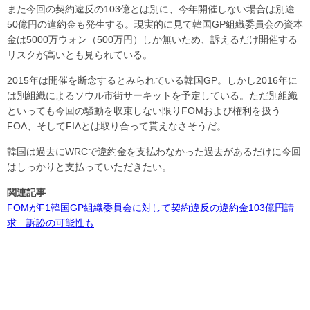
また今回の契約違反の103億とは別に、今年開催しない場合は別途
50億円の違約金も発生する。現実的に見て韓国GP組織委員会の資本
金は5000万ウォン（500万円）しか無いため、訴えるだけ開催する
リスクが高いとも見られている。
2015年は開催を断念するとみられている韓国GP。しかし2016年に
は別組織によるソウル市街サーキットを予定している。ただ別組織
といっても今回の騒動を収束しない限りFOMおよび権利を扱う
FOA、そしてFIAとは取り合って貰えなさそうだ。
韓国は過去にWRCで違約金を支払わなかった過去があるだけに今回
はしっかりと支払っていただきたい。
関連記事
FOMがF1韓国GP組織委員会に対して契約違反の違約金103億円請
求 訴訟の可能性も