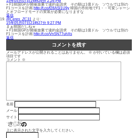
15年05月07日14時26分 2:26 PM
» F1韓国GPが開催放棄で違約金請求 その額は1億ドル ソウルでは別の
F1コースを計画
http://t.co/f28ASl1U9y
韓国の市街地でF1・・可変シャーシ
とオフロードモードの実装が必要になりますな
返信
@Ceres_ZC31
より:
15年05月07日21時27分 9:27 PM
まぁ韓国だしねｗ
» F1韓国GPが開催放棄で違約金請求 その額は1億ドル ソウルでは別の
F1コースを計画
http://t.co/VnSN77uhXs
返信
コメントを残す
メールアドレスが公開されることはありません。
※
が付いている欄は必須
項目です
コメント
※
名前
メール
サイト
上に表示された文字を入力してください。