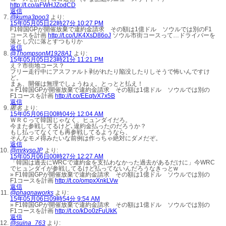
http://t.co/aFWHJZodCD
返信
@kuma3poo3
より:
15年05月05日22時27分 10:27 PM
F1韓国GPが開催放棄で違約金請求 その額は1億ドル ソウルでは別のF1
コースを計画
http://t.co/UK4XsD86oJ
ソウル市街コースって…ドライバーを
落とし穴に落とすつもりか
返信
@ThompsonM1928A1
より:
15年05月05日23時21分 11:21 PM
え？市街地コース？
フリー走行中にアスファルト剥がれたり陥没したりしそうで怖いんですけ
ど。
まぁ、開催は無理でしょうねぇ。とっとと払え！
» F1韓国GPが開催放棄で違約金請求 その額は1億ドル ソウルでは別の
F1コースを計画
http://t.co/EEqtvX7x5B
返信
匿名
より:
15年05月06日00時04分 12:04 AM
ＷＲＣって韓国じゃなく、ヒュンダイだろ。
今また参戦してるけど､違約金払ったのだろうか？
もし払ってなくても再参戦してるようなら、
そんなモメ得みたいな前例は作っちゃ絶対にダメだぞ。
返信
@mrkysoJP
より:
15年05月06日00時27分 12:27 AM
「韓国は過去にWRCで違約金を支払わなかった過去があるだけに」今WRC
でヒュンダイが参戦してるけど払ってないんだろうなきっとw
» F1韓国GPが開催放棄で違約金請求 その額は1億ドル ソウルでは別の
F1コースを計画
http://t.co/ompxXnkLVw
返信
@phagnaworks
より:
15年05月06日09時54分 9:54 AM
» F1韓国GPが開催放棄で違約金請求 その額は1億ドル ソウルでは別の
F1コースを計画
http://t.co/kDo0zFuUkK
返信
@suina_763
より: