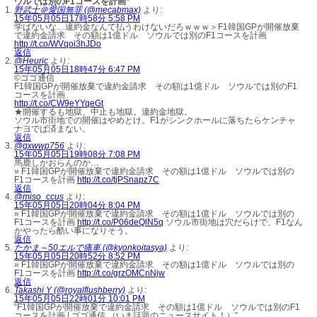
ウルでは別のF1コースを計画”
野武士＠愛国無罪 (@mecabmax)
より:
15年05月05日17時58分 5:58 PM
学ばないな…違約金なんて払うわけないだろｗｗｗ＞F1韓国GPが開催放棄
で違約金請求 その額は1億ドル ソウルでは別のF1コースを計画
http://t.co/WVqoi3hJDo
返信
@Heuric
より:
15年05月05日18時47分 6:47 PM
©ゴゴ通信
F1韓国GPが開催放棄で違約金請求 その額は1億ドル ソウルでは別のF1
コースを計画
http://t.co/CW9eYYqeGt
★開催するも地獄、中止も地獄。違約金地獄。
ソウル市街地での開催はやめとけ。F1がシンクホールに落ちたらケンチャ
ナヨでば済まない。
返信
@gxwwp756
より:
15年05月05日19時08分 7:08 PM
馬鹿しかおらんのか…
» F1韓国GPが開催放棄で違約金請求 その額は1億ドル ソウルでは別の
F1コースを計画
http://t.co/tjPSnapz7C
返信
@miso_ccus
より:
15年05月05日20時04分 8:04 PM
» F1韓国GPが開催放棄で違約金請求 その額は1億ドル ソウルでは別の
F1コースを計画
http://t.co/P06deQlN5q
ソウル市街地は穴だらけで、F1なん
かやったら酷い事になりそう。
返信
たかま～50エルで痛車 (@kyonkoitasya)
より:
15年05月05日20時52分 8:52 PM
» F1韓国GPが開催放棄で違約金請求 その額は1億ドル ソウルでは別の
F1コースを計画
http://t.co/grzOMCnNjw
返信
Takashi Y (@royalflushberry)
より:
15年05月05日22時01分 10:01 PM
“F1韓国GPが開催放棄で違約金請求 その額は1億ドル ソウルでは別のF1
コースを計画 | ゴゴ通信 （いま話題のニュースサイト！）”