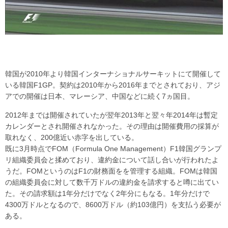
韓国が2010年より韓国インターナショナルサーキットにて開催して
いる韓国F1GP。契約は2010年から2016年までとされており、アジ
アでの開催は日本、マレーシア、中国などに続く7ヵ国目。
2012年までは開催されていたが翌年2013年と翌々年2014年は暫定
カレンダーとされ開催されなかった。その理由は開催費用の採算が
取れなく、200億近い赤字を出している。
既に3月時点でFOM（Formula One Management）F1韓国グランプ
リ組織委員会と揉めており、違約金について話し合いが行われたよ
うだ。FOMというのはF1の財務面をを管理する組織。FOMは韓国
の組織委員会に対して数千万ドルの違約金を請求すると噂に出てい
た。その請求額は1年分だけでなく2年分にもなる。1年分だけで
4300万ドルとなるので、8600万ドル（約103億円）を支払う必要が
ある。