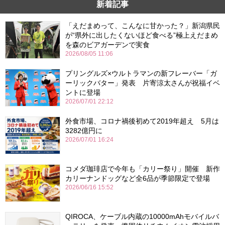
新着記事
「えだまめって、こんなに甘かった？」新潟県民
が“県外に出したくないほど食べる”極上えだまめ
を森のビアガーデンで実食
2026/08/05 11:06
プリングルズ×ウルトラマンの新フレーバー「ガ
ーリックバター」発表 片寄涼太さんが祝福イベ
ントに登場
2026/07/01 22:12
外食市場、コロナ禍後初めて2019年超え 5月は
3282億円に
2026/07/01 16:24
コメダ珈琲店で今年も「カリー祭り」開催 新作
カリーナンドッグなど全6品が季節限定で登場
2026/06/16 15:52
QIROCA、ケーブル内蔵の10000mAhモバイルバ