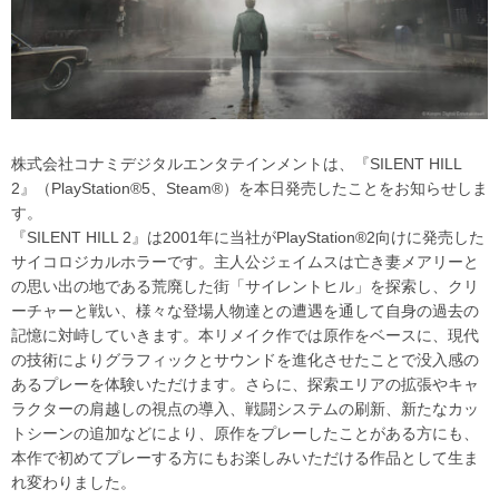
株式会社コナミデジタルエンタテインメントは、『SILENT HILL
2』（PlayStation®5、Steam®）を本日発売したことをお知らせしま
す。
『SILENT HILL 2』は2001年に当社がPlayStation®2向けに発売した
サイコロジカルホラーです。主人公ジェイムスは亡き妻メアリーと
の思い出の地である荒廃した街「サイレントヒル」を探索し、クリ
ーチャーと戦い、様々な登場人物達との遭遇を通して自身の過去の
記憶に対峙していきます。本リメイク作では原作をベースに、現代
の技術によりグラフィックとサウンドを進化させたことで没入感の
あるプレーを体験いただけます。さらに、探索エリアの拡張やキャ
ラクターの肩越しの視点の導入、戦闘システムの刷新、新たなカッ
トシーンの追加などにより、原作をプレーしたことがある方にも、
本作で初めてプレーする方にもお楽しみいただける作品として生ま
れ変わりました。