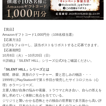
【賞品】
Amazonギフトコード1,000円分（108名様当選）
【応募方法】
公式Xをフォローし、該当ポストをリポストすると応募できます。
【応募期間】
10月8日（火）～10月20日（日）
※詳細は「SILENT HILL」シリーズ公式Xをご確認ください。
「SILENT HILL」シリーズとは
暗闇、静寂、異形のクリーチャー、愛と悲しみの物語・・・
1999年にPlayStation®で第１作目が発売したサイコロジカル（心
理）ホラーシリーズ。
主要人物が自身の悩みや葛藤、トラウマと向き合い、自らの答えを
探し求めていく体験に焦点を当てている。
ジリジリと襲いかかる恐怖とその独自の世界観で多方面から高い評
価を受け、日本のみならず、海外にも多くのファンを持つ。