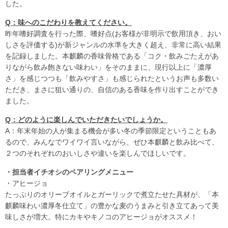
した。
Q：味へのこだわりを教えてください。
昨年嗜好調査を行った際、嗜好点(お客様が非明示で飲用頂き、おい
しさを評価する)が新ジャンルの水準を大きく超え、非常に高い結果
を記録しました。本麒麟の香味骨格である「コク・飲みごたえがあ
りながら飲み飽きない味わい」をそのままに、現行以上に「濃厚
さ」を感じつつも「飲みやすさ」も感じられたというお声も多数い
ただき、まさに狙い通りの、自信のある香味を作り出すことができ
ました。
Q：どのように楽しんでいただきたいでしょうか。
A：年末年始の人が集まる機会が多い冬の季節限定ということもあ
るので、みんなでワイワイ言いながら、ぜひ本麒麟と飲み比べて、
２つのそれぞれのおいしさや違いを楽しんでほしいです。
・担当者イチオシのペアリングメニュー
・アヒージョ
たっぷりのオリーブオイルとガーリックで煮立たせた具材が、「本
麒麟味わい濃厚冬仕立て」の豊かな麦のうまみと引き立てあって美
味しさが増大。特にカキやキノコのアヒージョがオススメ！