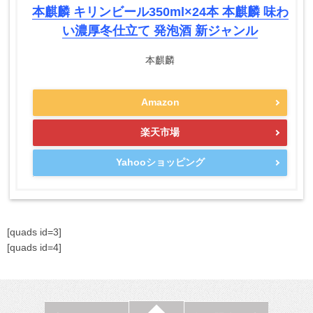
本麒麟 キリンビール350ml×24本 本麒麟 味わ
い濃厚冬仕立て 発泡酒 新ジャンル
本麒麟
Amazon
楽天市場
Yahooショッピング
[quads id=3]
[quads id=4]