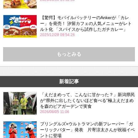
【驚愕】モバイルバッテリーのAnkerが「カレ
ー」を発売！ 汐留カフェの人気メニューがレト
ルト化 「スパイスから試作したガチカレー」
2025/12/28 09:54:26
もっとみる
新着記事
「えだまめって、こんなに甘かった？」新潟県民
が“県外に出したくないほど食べる”極上えだまめ
を森のビアガーデンで実食
2026/08/05 11:06
プリングルズ×ウルトラマンの新フレーバー「ガ
ーリックバター」発表 片寄涼太さんが祝福イベ
ントに登場