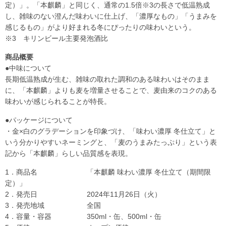
定）」。「本麒麟」と同じく、通常の1.5倍※3の長さで低温熟成
し、雑味のない澄んだ味わいに仕上げ、「濃厚なもの」「うまみを
感じるもの」がより好まれる冬にぴったりの味わいという。
※3 キリンビール主要発泡酒比
商品概要
●中味について
長期低温熟成が生む、雑味の取れた調和のある味わいはそのまま
に、「本麒麟」よりも麦を増量させることで、麦由来のコクのある
味わいが感じられることが特長。
●パッケージについて
・金×白のグラデーションを印象づけ、「味わい濃厚 冬仕立て」と
いう分かりやすいネーミングと、「麦のうまみたっぷり」という表
記から「本麒麟」らしい品質感を表現。
1．商品名 「本麒麟 味わい濃厚 冬仕立て（期間限
定）」
2．発売日 2024年11月26日（火）
3．発売地域 全国
4．容量・容器 350ml・缶、500ml・缶