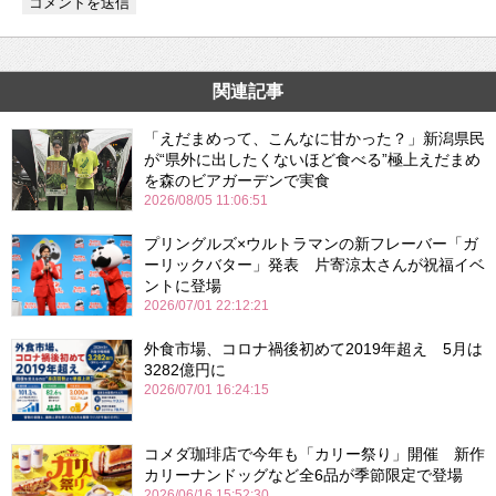
関連記事
「えだまめって、こんなに甘かった？」新潟県民
が“県外に出したくないほど食べる”極上えだまめ
を森のビアガーデンで実食
2026/08/05 11:06:51
プリングルズ×ウルトラマンの新フレーバー「ガ
ーリックバター」発表 片寄涼太さんが祝福イベ
ントに登場
2026/07/01 22:12:21
外食市場、コロナ禍後初めて2019年超え 5月は
3282億円に
2026/07/01 16:24:15
コメダ珈琲店で今年も「カリー祭り」開催 新作
カリーナンドッグなど全6品が季節限定で登場
2026/06/16 15:52:30