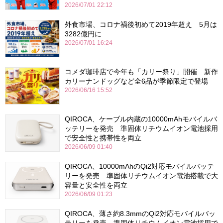
2026/07/01 22:12
外食市場、コロナ禍後初めて2019年超え 5月は
3282億円に
2026/07/01 16:24
コメダ珈琲店で今年も「カリー祭り」開催 新作
カリーナンドッグなど全6品が季節限定で登場
2026/06/16 15:52
QIROCA、ケーブル内蔵の10000mAhモバイルバ
ッテリーを発売 準固体リチウムイオン電池採用
で安全性と携帯性を両立
2026/06/09 01:40
QIROCA、10000mAhのQi2対応モバイルバッテ
リーを発売 準固体リチウムイオン電池搭載で大
容量と安全性を両立
2026/06/09 01:23
QIROCA、薄さ約8.3mmのQi2対応モバイルバッ
テリーを発売 準固体リチウムイオン電池採用で