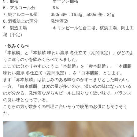
5．価格 オープン価格
6．アルコール分 6％
7. 純アルコール量 350ml缶：16.8g、500ml缶：24g
8. 酒税法上の区分 発泡酒②
9．製造工場 キリンビール仙台工場、横浜工場、岡山工
場（予定）
・飲みくらべ
「本麒麟」と「本麒麟 味わい濃厚 冬仕立て（期間限定）」がどのよ
うに違うのかを飲みくらべてみました。
ここでは分かりやすいように「本麒麟」を「赤本麒麟」、「本麒麟
味わい濃厚 冬仕立て（期間限定）」を「白本麒麟」とします。
まず「赤本麒麟」は親しみのある味なのかすっきりとした味わい。
一方、「白本麒麟」は麦の量が多いのか、濃いめの味になっている
のが分かる。発泡酒ながらもビールに限りなく近い味で、バランス
の良い味となっている。
こちらの方が数多くの料理に合いそうで晩酌のお供にも良さそう
だ。