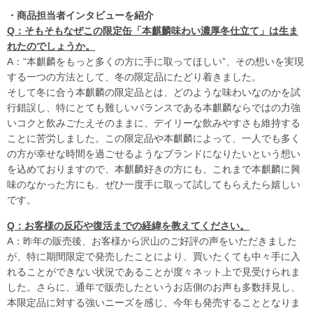
・商品担当者インタビューを紹介
Q：そもそもなぜこの限定缶「本麒麟味わい濃厚冬仕立て」は生ま
れたのでしょうか。
A：“本麒麟をもっと多くの方に手に取ってほしい”、その想いを実現
する一つの方法として、冬の限定品にたどり着きました。
そして冬に合う本麒麟の限定品とは、どのような味わいなのかを試
行錯誤し、特にとても難しいバランスである本麒麟ならではの力強
いコクと飲みごたえそのままに、デイリーな飲みやすさも維持する
ことに苦労しました。この限定品や本麒麟によって、一人でも多く
の方が幸せな時間を過ごせるようなブランドになりたいという想い
を込めておりますので、本麒麟好きの方にも、これまで本麒麟に興
味のなかった方にも、ぜひ一度手に取って試してもらえたら嬉しい
です。
Q：お客様の反応や復活までの経緯を教えてください。
A：昨年の販売後、お客様から沢山のご好評の声をいただきました
が、特に期間限定で発売したことにより、買いたくても中々手に入
れることができない状況であることが度々ネット上で見受けられま
した。さらに、通年で販売したというお店側のお声も多数拝見し、
本限定品に対する強いニーズを感じ、今年も発売することとなりま