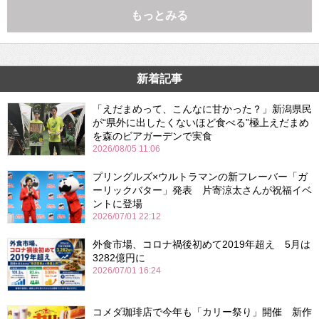
もっとみる
新着記事
「えだまめって、こんなに甘かった？」新潟県民
が“県外に出したくないほど食べる”極上えだまめ
を森のビアガーデンで実食
2026/08/05 11:06
プリングルズ×ウルトラマンの新フレーバー「ガ
ーリックバター」発表 片寄涼太さんが祝福イベ
ントに登場
2026/07/01 22:12
外食市場、コロナ禍後初めて2019年超え 5月は
3282億円に
2026/07/01 16:24
コメダ珈琲店で今年も「カリー祭り」開催 新作