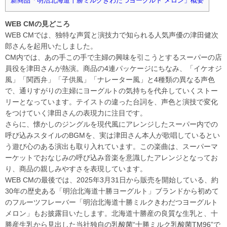
新商品「明治北海道十勝ミルクきわだつヨーグルト メロン」概要
WEB CMの見どころ
WEB CMでは、独特な声質と演技力で知られる人気声優の津田健次
郎さんを起用いたしました。
CM内では、あの手この手で主婦の興味を引こうとするスーパーの店
員役を津田さんが熱演。商品の4連パッケージにちなみ、「イケオジ
風」「関西弁」「子供風」「ナレーター風」と4種類の異なる声色
で、通りすがりの主婦にヨーグルトの気持ちを代弁していくストー
リーとなっています。テイストの違った台詞を、声色と演技で変化
をつけていく津田さんの表現力に注目です。
さらに、懐かしのジングルを現代風にアレンジしたスーパー内での
呼び込みスタイルのBGMを、実は津田さん本人が歌唱しているとい
う遊び心のある演出も取り入れています。この楽曲は、スーパーマ
ーケットでおなじみの呼び込み音楽を意識したアレンジとなってお
り、商品の親しみやすさを表現しています。
WEB CMの最後では、2025年3月31日から販売を開始している、約
30年の歴史ある「明治北海道十勝ヨーグルト」ブランドから初めて
のフルーツフレーバー「明治北海道十勝ミルクきわだつヨーグルト
メロン」もお披露目いたします。北海道十勝産の良質な生乳と、十
勝産生乳から見出した当社独自の乳酸菌“十勝ミルク乳酸菌TM96”で