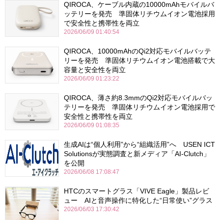
QIROCA、ケーブル内蔵の10000mAhモバイルバ
ッテリーを発売 準固体リチウムイオン電池採用
で安全性と携帯性を両立
2026/06/09 01:40:54
QIROCA、10000mAhのQi2対応モバイルバッテ
リーを発売 準固体リチウムイオン電池搭載で大
容量と安全性を両立
2026/06/09 01:23:22
QIROCA、薄さ約8.3mmのQi2対応モバイルバッ
テリーを発売 準固体リチウムイオン電池採用で
安全性と携帯性を両立
2026/06/09 01:08:35
生成AIは“個人利用”から“組織活用”へ USEN ICT
Solutionsが実態調査と新メディア「AI-Clutch」
を公開
2026/06/08 17:08:47
HTCのスマートグラス「VIVE Eagle」製品レビ
ュー AIと音声操作に特化した“日常使い”グラス
2026/06/03 17:30:42