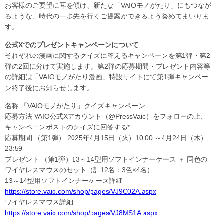
お客様のご要望に耳を傾け、新たな「VAIOモノがたり」にもつなが
るような、時代の一歩先を行くご提案ができるよう努めてまいりま
す。
公式Xでのプレゼントキャンペーンについて
それぞれの漫画に関するクイズに答えるキャンペーンを第1弾・第2
弾の2回に分けて実施します。第2弾の応募期間・プレゼント内容等
の詳細は「VAIOモノがたり漫画」特設サイトにて第1弾キャンペー
ン終了後にお知らせします。
名称 「VAIOモノがたり」クイズキャンペーン
応募方法 VAIO公式Xアカウント（@PressVaio）をフォローの上、
キャンペーンポストのクイズに回答する*
応募期間 （第1弾） 2025年4月15日（火）10:00 ～4月24日（木）
23:59
プレゼント （第1弾）13～14型用ソフトインナーケース ＋ 同色の
ワイヤレスマウスのセット（計12名：3色×4名）
13～14型用ソフトインナーケース詳細
https://store.vaio.com/shop/pages/VJ9C02A.aspx
ワイヤレスマウス詳細
https://store.vaio.com/shop/pages/VJ8MS1A.aspx