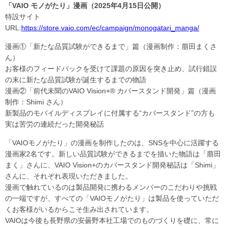
「VAIO モノがたり」漫画（2025年4月15日公開）
特設サイト
URL:
https://store.vaio.com/ec/campaign/monogatari_manga/
漫画①「新たな品質試験ができるまで」篇（漫画制作：萠田まくさ
ん）
お客様のフィードバックを受けて課題の原因を突き止め、試行錯誤
の末に新たな品質試験が誕生するまでの物語
漫画②「前代未聞のVAIO Vision+® カバースタンド開発」篇（漫画
制作：Shimi さん）
新製品のモバイルディスプレイに付属する“カバースタンド”の方も
実は苦労の連続だった開発秘話
「VAIOモノがたり」の漫画を制作したのは、SNSを中心に活躍する
漫画家2名です。新しい品質試験ができるまでを描いた物語は「萠田
まく」さんに、VAIO Vision+のカバースタンド開発秘話は「Shimi」
さんに、それぞれ表現いただきました。
漫画で触れているのは製品開発に携わるメンバーのこだわりや挑戦
の一端ですが、すべての「VAIOモノがたり」は製品を使っていただ
くお客様がいるからこそ生み出されています。
VAIOは今後も長野県の安曇野本社工場でのものづくりを礎に、常に