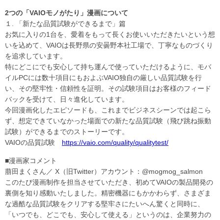
2つの「VAIOモノがたり」漫画について
１. 「新たな品質試験ができるまで」篇
お気に入りの1台を、愛着をもって長くお使いいただきたいという想
いを込めて、VAIOは長野県の安曇野本社工場で、丁寧なものづくり
を追求しています。
特にどこにでも安心して持ち運んで使っていただけるように、モバ
イルPCには数十項目にもおよぶVAIO独自の厳しい品質試験を行
い、その堅牢性・信頼性を証明。その試験項目はお客様のフィード
バックを受けて、日々進化しています。
今回漫画化したエピソードも、これまでビジネスシーンでは起こら
ず、想定できていなかった場面での新たな品質試験（飛び跳ね振動
試験）ができるまでのストーリーです。
VAIOの品質試験
https://vaio.com/quality/qualitytest/
■漫画家コメント
萠田まくさん／ X（旧Twitter）アカウント：@mogmog_salmon
このたび漫画制作を担当させていただき、初めてVAIOの製品開発の
裏側を知り感動いたしました。精密機器にもかかわらず、さまざま
な過酷な品質試験をクリアする堅牢さにたいへん驚くと同時に、
「いつでも、どこでも、安心して使える」というのは、企業努力の