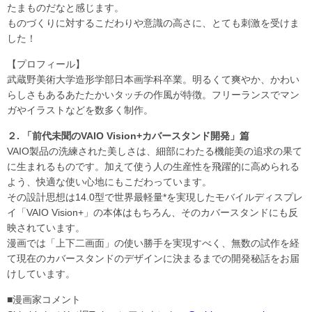
たまものだなと感じます。
ものづくりに対するこだわりや意識の高さに、とても刺激を受けま
した！
【プロフィール】
武蔵野美術大学造形学部日本画学科卒業。明るくて爽やか、かわい
らしさもあるあたたかいタッチの作風が特徴。フリーランスでマン
ガやイラストなどを数多く制作。
２. 「前代未聞のVAIO Vision+カバースタンド開発」篇
VAIO製品の洗練された美しさは、細部にわたる機能美の追求の果て
に生まれるものです。加えて使う人の生産性を飛躍的に高められる
よう、快適な使い心地にもこだわっています。
その設計思想は14.0型で世界最軽量*を実現したモバイルディスプレ
イ「VAIO Vision+」の本体はもちろん、そのカバースタンドにも反
映されています。
漫画では「上下二画面」の使い勝手を実現すべく、無数の試作を経
て現在のカバースタンドのデザインに決まるまでの開発秘話をお届
けしています。
■漫画家コメント