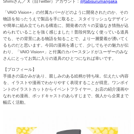
Shimiさん／ X（旧Twitter）アカウント：
@tabisurumangaka
「VAIO Vision+」の付属カバーがどのように開発されたのか、その
物語を知ったうえで製品を手に取ると、スタイリッシュなデザイン
や簡単に組み立てられる構造に、開発者の方々の妥協なき情熱が込
められていることを強く感じました！普段何気なく使っている道具
でも、その背景にある物語を知ることで、より一層愛着が湧いてく
るものだと思います。今回の漫画を通じて、少しでもその魅力が伝
わり、「VAIO Vision+」と付属のカバースタンドがユーザーのみな
さんにとってお気に入りの道具のひとつになれば幸いです。
【プロフィール】
手描きの温かみがあり、親しみのある絵柄が持ち味。伝えたい内容
を、イラストや漫画でわかりやすく表現することが得意。ワンポイ
ントのイラストカットからイベントフライヤー、お店の紹介漫画や
なれそめ漫画、ポッドキャストのあらすじまで、個人から企業まで
幅広く活動。