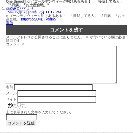
One thought on “ゴールデンウィーク明けあるある！ 「怪我してる人」
「5月病」「お土産合戦」”
@ZARD777
より:
15年05月07日23時17分 11:17 PM
» ゴールデンウィーク明けあるある！ 「怪我してる人」「5月病」「お土
産合戦」
http://t.co/O4DFV9fIo5
返信
コメントを残す
メールアドレスが公開されることはありません。
※
が付いている欄は必須
項目です
コメント
※
名前
メール
サイト
上に表示された文字を入力してください。