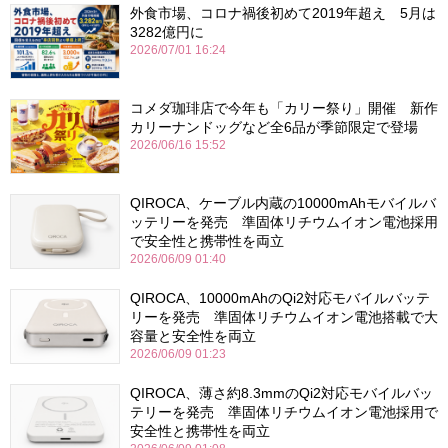
外食市場、コロナ禍後初めて2019年超え 5月は
3282億円に
2026/07/01 16:24
コメダ珈琲店で今年も「カリー祭り」開催 新作
カリーナンドッグなど全6品が季節限定で登場
2026/06/16 15:52
QIROCA、ケーブル内蔵の10000mAhモバイルバ
ッテリーを発売 準固体リチウムイオン電池採用
で安全性と携帯性を両立
2026/06/09 01:40
QIROCA、10000mAhのQi2対応モバイルバッテ
リーを発売 準固体リチウムイオン電池搭載で大
容量と安全性を両立
2026/06/09 01:23
QIROCA、薄さ約8.3mmのQi2対応モバイルバッ
テリーを発売 準固体リチウムイオン電池採用で
安全性と携帯性を両立