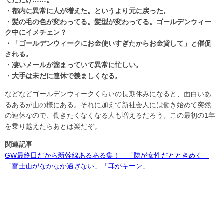
てただけ……。
・都内に異常に人が増えた。というより元に戻った。
・髪の毛の色が変わってる。髪型が変わってる。ゴールデンウィー
ク中にイメチェン？
・「ゴールデンウィークにお金使いすぎたからお金貸して」と催促
される。
・凄いメールが溜まっていて異常に忙しい。
・大手は未だに連休で羨ましくなる。
などなどゴールデンウィークくらいの長期休みになると、面白いあ
るあるが山の様にある。それに加えて新社会人には働き始めて突然
の連休なので、働きたくなくなる人も増えるだろう。この最初の1年
を乗り越えたらあとは楽だぞ。
関連記事
GW最終日だから新幹線あるある集！ 「隣が女性だとときめく」
「富士山がなかなか過ぎない」「耳がキーン」