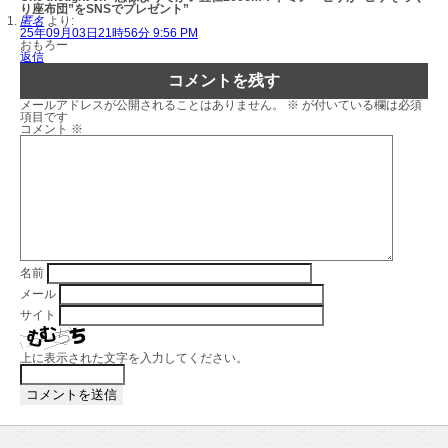
り座布団”をSNSでプレゼント”
匿名
より:
25年09月03日21時56分 9:56 PM
おもろー
返信
コメントを残す
メールアドレスが公開されることはありません。
※
が付いている欄は必須
項目です
コメント
※
名前
メール
サイト
上に表示された文字を入力してください。