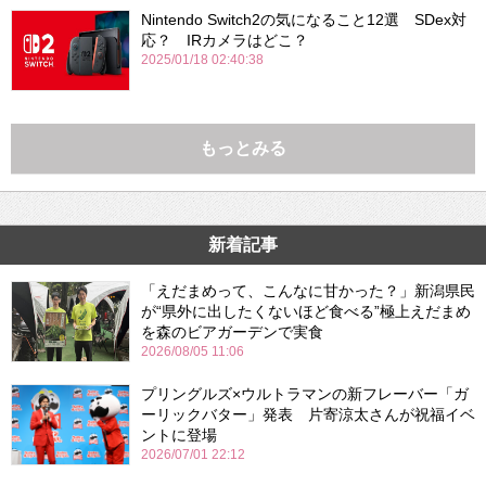
Nintendo Switch2の気になること12選 SDex対
応？ IRカメラはどこ？
2025/01/18 02:40:38
もっとみる
新着記事
「えだまめって、こんなに甘かった？」新潟県民
が“県外に出したくないほど食べる”極上えだまめ
を森のビアガーデンで実食
2026/08/05 11:06
プリングルズ×ウルトラマンの新フレーバー「ガ
ーリックバター」発表 片寄涼太さんが祝福イベ
ントに登場
2026/07/01 22:12