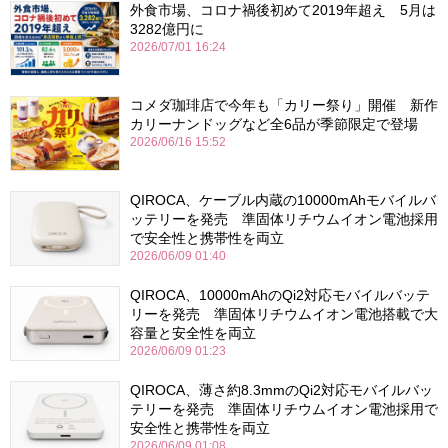
外食市場、コロナ禍後初めて2019年超え 5月は
3282億円に
2026/07/01 16:24
コメダ珈琲店で今年も「カリー祭り」開催 新作
カリーナンドッグなど全6品が季節限定で登場
2026/06/16 15:52
QIROCA、ケーブル内蔵の10000mAhモバイルバ
ッテリーを発売 準固体リチウムイオン電池採用
で安全性と携帯性を両立
2026/06/09 01:40
QIROCA、10000mAhのQi2対応モバイルバッテ
リーを発売 準固体リチウムイオン電池搭載で大
容量と安全性を両立
2026/06/09 01:23
QIROCA、薄さ約8.3mmのQi2対応モバイルバッ
テリーを発売 準固体リチウムイオン電池採用で
安全性と携帯性を両立
2026/06/09 01:08