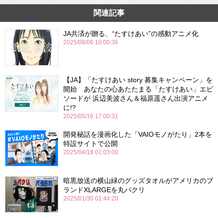
関連記事
JA共済が贈る、“たすけあい”の感動アニメ化
2025/08/06 10:00:36
【JA】「たすけあい story 募集キャンペーン」を
開始 あなたの心あたたまる「たすけあい」エピ
ソードが 浜辺美波さん＆福原遥さん出演アニメ
に!?
2025/05/16 17:00:31
開発秘話を漫画化した「VAIOモノがたり」2本を
特設サイトで公開
2025/04/18 01:03:00
暗黒放送の横山緑のグッズタオルがアメリカのブ
ランドXLARGEを丸パクリ
2025/01/30 01:44:20