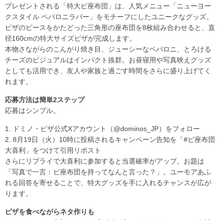
プレゼントされる「特大ピ座布団」は、人気メニュー「ニューヨー
クスタイル ペパロニラバー」をモチーフにしたユニークなグッズ。
ピザのピースをかたどった三角形の座布団を8枚組み合わせると、直
径160cmの特大サイズピザが完成します。
本物さながらのこんがり焼き目、ジューシーなペパロニ、とろける
チーズのビジュアルはインパクト抜群。お昼寝用や写真映えグッズ
としても活用でき、友人や家族と過ごす時間をさらに盛り上げてく
れます。
応募方法は簡単2ステップ
応募はシンプル。
1. ドミノ・ピザ公式Xアカウント（@dominos_JP）をフォロー
2. 8月19日（火）10時に投稿されるキャンペーン告知を「#ピ座布団
大喜利」をつけて引用リポスト
さらにリプライで大喜利に参加すると当選確率がアップ。お題は
「写真で一言：ピ座布団を持ってなんと言った？」。ユーモアあふ
れる回答を寄せることで、特大グッズを手に入れるチャンスが広が
ります。
ピザを食べながらネタ作りも