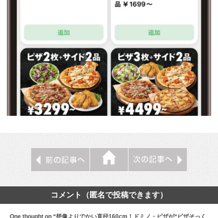
コメント（匿名で投稿できます）
One thought on “想像よりでかい直径160cm！ドミノ・ピザが“ピザそっく