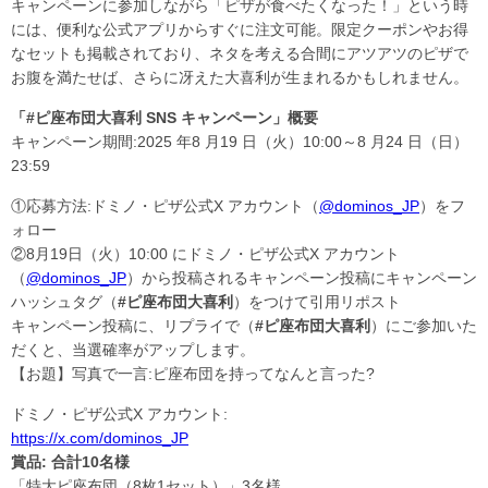
キャンペーンに参加しながら「ピザが食べたくなった！」という時
には、便利な公式アプリからすぐに注文可能。限定クーポンやお得
なセットも掲載されており、ネタを考える合間にアツアツのピザで
お腹を満たせば、さらに冴えた大喜利が生まれるかもしれません。
「#ピ座布団大喜利 SNS キャンペーン」概要
キャンペーン期間:2025 年8 月19 日（火）10:00～8 月24 日（日）
23:59
①応募方法:ドミノ・ピザ公式X アカウント（
@dominos_JP
）をフ
ォロー
②8月19日（火）10:00 にドミノ・ピザ公式X アカウント
（
@dominos_JP
）から投稿されるキャンペーン投稿にキャンペーン
ハッシュタグ（
#ピ座布団大喜利
）をつけて引用リポスト
キャンペーン投稿に、リプライで（
#ピ座布団大喜利
）にご参加いた
だくと、当選確率がアップします。
【お題】写真で一言:ピ座布団を持ってなんと言った?
ドミノ・ピザ公式X アカウント:
https://x.com/dominos_JP
賞品: 合計10名様
「特大ピ座布団（8枚1セット）」3名様