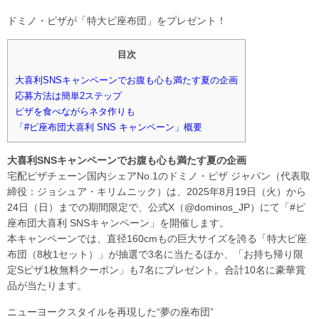
ドミノ・ピザが「特大ピ座布団」をプレゼント！
目次
大喜利SNSキャンペーンでお腹も心も満たす夏の企画
応募方法は簡単2ステップ
ピザを食べながらネタ作りも
「#ピ座布団大喜利 SNS キャンペーン」概要
大喜利SNSキャンペーンでお腹も心も満たす夏の企画
宅配ピザチェーン国内シェアNo.1のドミノ・ピザ ジャパン（代表取
締役：ジョシュア・キリムニック）は、2025年8月19日（火）から
24日（日）までの期間限定で、公式X（@dominos_JP）にて「#ピ
座布団大喜利 SNSキャンペーン」を開催します。
本キャンペーンでは、直径160cmもの巨大サイズを誇る「特大ピ座
布団（8枚1セット）」が抽選で3名に当たるほか、「お持ち帰り限
定Sピザ1枚無料クーポン」も7名にプレゼント。合計10名に豪華賞
品が当たります。
ニューヨークスタイルを再現した“夢の座布団”