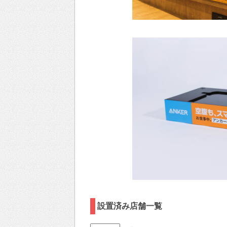
設置済み店舗⼀覧