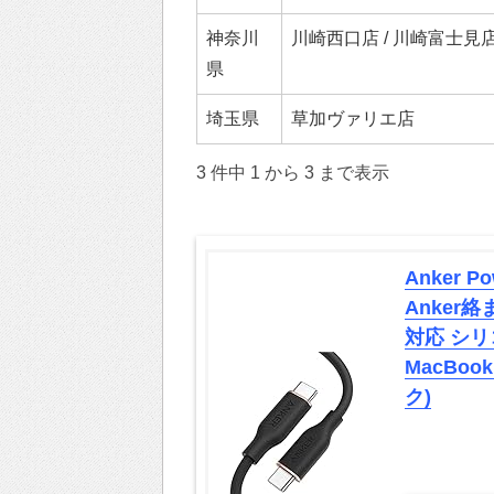
神奈川
川崎⻄⼝店 / 川崎富⼠⾒
県
埼⽟県
草加ヴァリエ店
3 件中 1 から 3 まで表示
Anker Po
Anker
対応 シリコン
MacBoo
ク)