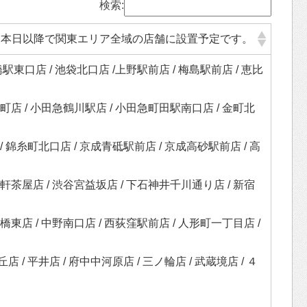
検索:
り、本⽇以降で関東エリア全域の店舗に設置予定です。
駅東⼝店 / 池袋北⼝店 /上野駅前店 / 梅島駅前店 / 恵⽐
川町店 / ⼩⽥急鶴川駅店 / ⼩⽥急町⽥駅南⼝店 / ⾦町北
 / 錦⽷町北⼝店 / 京成⻘砥駅前店 / 京成⾼砂駅前店 / ⾼
三軒茶屋店 / 渋⾕宮益坂店 / 下⽯神井千川通り店 / 新宿
新橋東店 / 中野南⼝店 / ⻄荻窪駅前店 / ⼈形町⼀丁⽬店 /
店 / 平井店 / 府中中河原店 / 三ノ輪店 / 武蔵境店 / ４