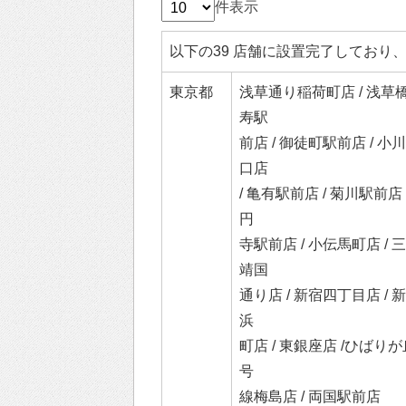
件表示
以下の39 店舗に設置完了してお
東京都
浅草通り稲荷町店 / 浅草橋
寿駅
前店 / 御徒町駅前店 / ⼩
⼝店
/ ⻲有駅前店 / 菊川駅前店
円
寺駅前店 / ⼩伝⾺町店 / 
靖国
通り店 / 新宿四丁⽬店 / 
浜
町店 / 東銀座店 /ひばりが丘
号
線梅島店 / 両国駅前店