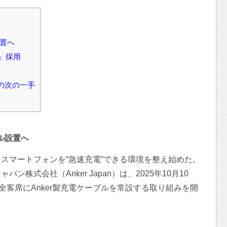
設置へ
ow」採用
rの次の一手
ブル設置へ
スマートフォンを“急速充電”できる環境を整え始めた。
株式会社（Anker Japan）は、2025年10月10
全客席にAnker製充電ケーブルを常設する取り組みを開