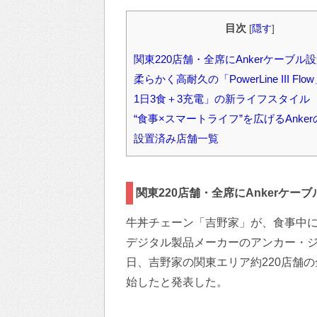
目次
[
隠す
]
関東220店舗・全席にAnkerケーブル
柔らかく高耐久の「PowerLine III Fl
1日3食＋3充電」の新ライフスタイル
“食事×スマートライフ”を広げるAnke
設置済み店舗⼀覧
関東220店舗・全席にAnkerケー
牛丼チェーン「吉野家」が、食事中に
デジタル製品メーカーのアンカー・ジャパン
日、吉野家の関東エリア約220店舗の
始したと発表した。