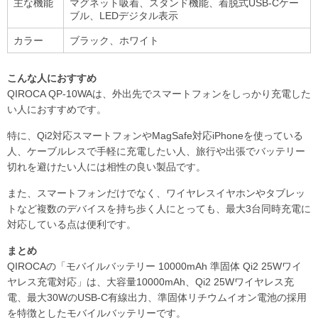
主な機能
マグネット吸着、スタンド機能、着脱式USB-Cケー
ブル、LEDデジタル表示
カラー
ブラック、ホワイト
こんな人におすすめ
QIROCA QP-10WAは、外出先でスマートフォンをしっかり充電した
い人におすすめです。
特に、Qi2対応スマートフォンやMagSafe対応iPhoneを使っている
人、ケーブルレスで手軽に充電したい人、旅行や出張でバッテリー
切れを避けたい人には相性の良い製品です。
また、スマートフォンだけでなく、ワイヤレスイヤホンやタブレッ
トなど複数のデバイスを持ち歩く人にとっても、最大3台同時充電に
対応している点は便利です。
まとめ
QIROCAの「モバイルバッテリー 10000mAh 準固体 Qi2 25Wワイ
ヤレス充電対応」は、大容量10000mAh、Qi2 25Wワイヤレス充
電、最大30WのUSB-C有線出力、準固体リチウムイオン電池の採用
を特徴としたモバイルバッテリーです。