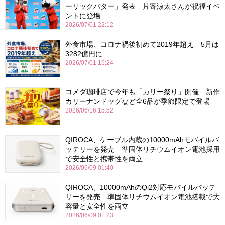
ーリックバター」発表 片寄涼太さんが祝福イベ
ントに登場
2026/07/01 22:12
外食市場、コロナ禍後初めて2019年超え 5月は
3282億円に
2026/07/01 16:24
コメダ珈琲店で今年も「カリー祭り」開催 新作
カリーナンドッグなど全6品が季節限定で登場
2026/06/16 15:52
QIROCA、ケーブル内蔵の10000mAhモバイルバ
ッテリーを発売 準固体リチウムイオン電池採用
で安全性と携帯性を両立
2026/06/09 01:40
QIROCA、10000mAhのQi2対応モバイルバッテ
リーを発売 準固体リチウムイオン電池搭載で大
容量と安全性を両立
2026/06/09 01:23