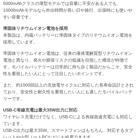
5000mAhクラスの薄型モデルでは容量に不安がある人でも、
10000mAhモデルなら外出時間が長い日や旅行、出張時にも使いや
すい容量です。
準固体リチウムイオン電池を採用
本製品は、内蔵バッテリーに準固体タイプのリチウムイオン電池を
採用しています。
準固体リチウムイオン電池は、従来の液体電解質型リチウムイオン
電池と異なり、発火や膨張リスクの低減を目指した構造が特徴で
す。モバイルバッテリーは日常的に持ち歩く製品だからこそ、安全
性を重視したい人にとって注目したいポイントです。
また、約1000回以上の充放電サイクルに対応した長寿命設計とされ
ており、安全性と耐久性を重視したい人にも適したモバイルバッテ
リーです。
USB-C有線充電は最大35W出力に対応
ワイヤレス充電だけでなく、USB-Cによる有線急速充電にも対応し
ています。
USB-C出力は最大35W。スマートフォンはもちろん、対応するタブ
レットや小型ノートPCなどにも給電できます。