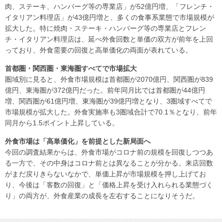
肉、ステーキ、ハンバーグ等の専業店」が52億円増、「フレンチ・
イタリアン料理店」が43億円増と、多くの食事系業態で市場規模が
拡大した。特に焼肉・ステーキ・ハンバーグ等の専業店とフレン
チ・イタリアン料理店は、延べ外食回数と単価の双方が前年を上回
っており、外食需要の回復と高単価化の両面が表れている。
首都圏・関西圏・東海圏すべてで市場拡大
圏域別に見ると、外食市場規模は首都圏が2070億円、関西圏が839
億円、東海圏が372億円だった。前年同月比では首都圏が44億円
増、関西圏が61億円増、東海圏が39億円増となり、3圏域すべてで
市場規模が拡大した。外食実施率も3圏域合計で70.1％となり、前年
同月から1.5ポイント上昇している。
外食市場は「高単価化」を前提とした新局面へ
今回の調査結果からは、外食市場がコロナ前の規模を回復しつつあ
る一方で、その中身はコロナ前とは異なることが分かる。来店回数
がまだ戻りきらないなかで、単価上昇が市場規模を押し上げてお
り、今後は「客数の回復」と「価格上昇を受け入れられる業態づく
り」の両方が、外食産業の成長を左右することになりそうだ。