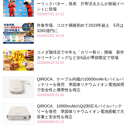
ーリックバター」発表 片寄涼太さんが祝福イベ
ントに登場
2026/07/01 22:12
外食市場、コロナ禍後初めて2019年超え 5月は
3282億円に
2026/07/01 16:24
コメダ珈琲店で今年も「カリー祭り」開催 新作
カリーナンドッグなど全6品が季節限定で登場
2026/06/16 15:52
QIROCA、ケーブル内蔵の10000mAhモバイルバ
ッテリーを発売 準固体リチウムイオン電池採用
で安全性と携帯性を両立
2026/06/09 01:40
QIROCA、10000mAhのQi2対応モバイルバッテ
リーを発売 準固体リチウムイオン電池搭載で大
容量と安全性を両立
2026/06/09 01:23