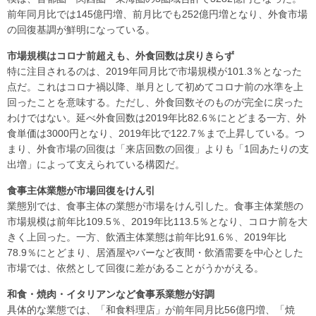
前年同月比では145億円増、前月比でも252億円増となり、外食市場
の回復基調が鮮明になっている。
市場規模はコロナ前超えも、外食回数は戻りきらず
特に注目されるのは、2019年同月比で市場規模が101.3％となった
点だ。これはコロナ禍以降、単月として初めてコロナ前の水準を上
回ったことを意味する。ただし、外食回数そのものが完全に戻った
わけではない。延べ外食回数は2019年比82.6％にとどまる一方、外
食単価は3000円となり、2019年比で122.7％まで上昇している。つ
まり、外食市場の回復は「来店回数の回復」よりも「1回あたりの支
出増」によって支えられている構図だ。
食事主体業態が市場回復をけん引
業態別では、食事主体の業態が市場をけん引した。食事主体業態の
市場規模は前年比109.5％、2019年比113.5％となり、コロナ前を大
きく上回った。一方、飲酒主体業態は前年比91.6％、2019年比
78.9％にとどまり、居酒屋やバーなど夜間・飲酒需要を中心とした
市場では、依然として回復に差があることがうかがえる。
和食・焼肉・イタリアンなど食事系業態が好調
具体的な業態では、「和食料理店」が前年同月比56億円増、「焼