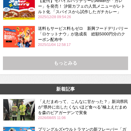
【驚愕】モバイルバッテリーのAnkerが「カレ
ー」を発売！ 汐留カフェの人気メニューがレト
ルト化 「スパイスから試作したガチカレー」
2025/12/28 09:54:26
送料もサービス料もゼロ 新興フードデリバリー
「ロケットナウ」が急成長 総額5000円分のク
ーポン配布中
2025/11/04 12:58:17
もっとみる
新着記事
「えだまめって、こんなに甘かった？」新潟県民
が“県外に出したくないほど食べる”極上えだまめ
を森のビアガーデンで実食
2026/08/05 11:06
プリングルズ×ウルトラマンの新フレーバー「ガ