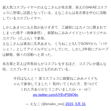
超人気コスプレイヤーのえなこさんが名古屋、栄えのSAKAEコスフ
ェスに登場し話題となっている。えなこさんは名古屋を中心に活動
しているコスプレイヤー。
しかしあまりにも人気がありすぎて、三越前にはカメコに囲まれて
しまった様子（画像参照）。銀髪ねこみみメイドというオリジナル
コスプレ（たぶん）で参加。
えなこさんは過去に五木あきら、くろねこと3人でSONYから『パナ
シェ！』としてアイドルデビューしていた。しかし2年前にグループ
は解散。個々の活動へと戻った。
名古屋と言えば市長自らがコスプレをするほど、コスプレが盛んな
街。コスプレサミットなども行われている。
今日はなんと！ 栄コスフェスに銀髪ねこみみメイドち
ゃんで参加してました！ 気付いてくれた方、見つけて
くれた方ありがとうございました(o・v・o)♡
pic.twitter.com/UYEyPSNQ6c
— えなこ (@enako_cos)
2015, 5月 31