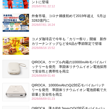
ントに登場
2026/07/01 22:12
外食市場、コロナ禍後初めて2019年超え 5月は
3282億円に
2026/07/01 16:24
コメダ珈琲店で今年も「カリー祭り」開催 新作
カリーナンドッグなど全6品が季節限定で登場
2026/06/16 15:52
QIROCA、ケーブル内蔵の10000mAhモバイルバ
ッテリーを発売 準固体リチウムイオン電池採用
で安全性と携帯性を両立
2026/06/09 01:40
QIROCA、10000mAhのQi2対応モバイルバッテ
リーを発売 準固体リチウムイオン電池搭載で大
容量と安全性を両立
2026/06/09 01:23
QIROCA、薄さ約8.3mmのQi2対応モバイルバッ