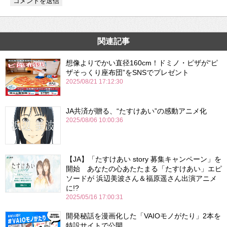
関連記事
想像よりでかい直径160cm！ドミノ・ピザが“ピ
ザそっくり座布団”をSNSでプレゼント
2025/08/21 17:12:30
JA共済が贈る、“たすけあい”の感動アニメ化
2025/08/06 10:00:36
【JA】「たすけあい story 募集キャンペーン」を
開始 あなたの心あたたまる「たすけあい」エピ
ソードが 浜辺美波さん＆福原遥さん出演アニメ
に!?
2025/05/16 17:00:31
開発秘話を漫画化した「VAIOモノがたり」2本を
特設サイトで公開