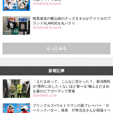
2025/04/18 01:03:00
暗黒放送の横山緑のグッズタオルがアメリカのブ
ランドXLARGEを丸パクリ
2025/01/30 01:44:20
もっとみる
新着記事
「えだまめって、こんなに甘かった？」新潟県民
が“県外に出したくないほど食べる”極上えだまめ
を森のビアガーデンで実食
2026/08/05 11:06
プリングルズ×ウルトラマンの新フレーバー「ガ
ーリックバター」発表 片寄涼太さんが祝福イベ