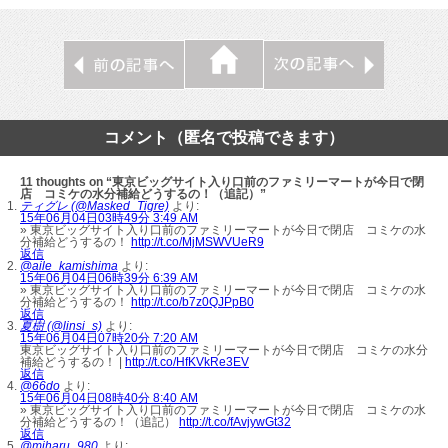
コメント（匿名で投稿できます）
11 thoughts on “東京ビッグサイト入り口前のファミリーマートが今日で閉
店 コミケの水分補給どうするの！（追記）”
ティグレ (@Masked_Tigre)
より:
15年06月04日03時49分 3:49 AM
» 東京ビッグサイト入り口前のファミリーマートが今日で閉店 コミケの水
分補給どうするの！
http://t.co/MjMSWVUeR9
返信
@aile_kamishima
より:
15年06月04日06時39分 6:39 AM
» 東京ビッグサイト入り口前のファミリーマートが今日で閉店 コミケの水
分補給どうするの！
http://t.co/b7z0QJPpB0
返信
夏樹 (@linsi_s)
より:
15年06月04日07時20分 7:20 AM
東京ビッグサイト入り口前のファミリーマートが今日で閉店 コミケの水分
補給どうするの！ |
http://t.co/HfKVkRe3EV
返信
@66do
より:
15年06月04日08時40分 8:40 AM
» 東京ビッグサイト入り口前のファミリーマートが今日で閉店 コミケの水
分補給どうするの！（追記）
http://t.co/fAvjywGt32
返信
@miharu_980
より: