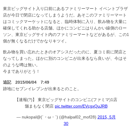
東京ビッグサイト入り口前にあるファミリーマート イベントプラザ
店が今日で閉店になってしまうようだ。あそこのファミリーマート
はコミックマーケットになると、臨時体制に入り、飲み物を大量に
確保してくれる助かる店舗。ほかにコンビニはりんかい線側のロー
ソン、東京ビッグサイト内のファミリーマートなどがあるが、この1
個が無くなるだけでかなりキツイ。
飲み物を買い忘れたときのオアシスだったのに、夏コミ前に閉店と
なってしまった。ほかに別のコンビニが出来るなら良いが、今はそ
のような噂は無い。
今までありがとう！
追記 2015/06/04 7:49
跡地にセブンイレブンが出来るとのこと。
【速報(?)】 東京ビッグサイトのコンビニ(ファミマ)1店
舗まもなく閉店
pic.twitter.com/EVcgxQuJRB
— nukopal@(´・ω・`) (@halpal02_mof28)
2015, 5月
30