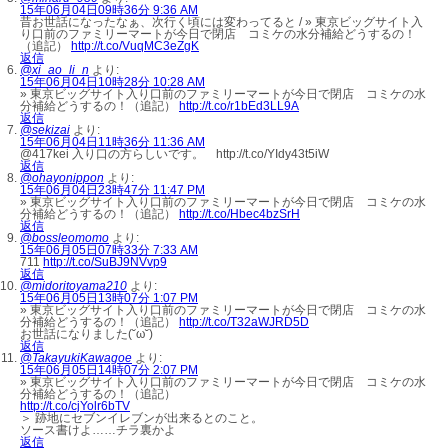
15年06月04日09時36分 9:36 AM
昔お世話になったなぁ、次行く頃には変わってると / » 東京ビッグサイト入
り口前のファミリーマートが今日で閉店 コミケの水分補給どうするの！
（追記）
http://t.co/VuqMC3eZgK
返信
@xi_ao_li_n
より:
15年06月04日10時28分 10:28 AM
» 東京ビッグサイト入り口前のファミリーマートが今日で閉店 コミケの水
分補給どうするの！（追記）
http://t.co/r1bEd3LL9A
返信
@sekizai
より:
15年06月04日11時36分 11:36 AM
@417kei 入り口の方らしいです。 http://t.co/YIdy43t5iW
返信
@ohayonippon
より:
15年06月04日23時47分 11:47 PM
» 東京ビッグサイト入り口前のファミリーマートが今日で閉店 コミケの水
分補給どうするの！（追記）
http://t.co/Hbec4bzSrH
返信
@bossleomomo
より:
15年06月05日07時33分 7:33 AM
711
http://t.co/SuBJ9NVvp9
返信
@midoritoyama210
より:
15年06月05日13時07分 1:07 PM
» 東京ビッグサイト入り口前のファミリーマートが今日で閉店 コミケの水
分補給どうするの！（追記）
http://t.co/T32aWJRD5D
お世話になりました(˘ω˘)
返信
@TakayukiKawagoe
より:
15年06月05日14時07分 2:07 PM
» 東京ビッグサイト入り口前のファミリーマートが今日で閉店 コミケの水
分補給どうするの！（追記）
http://t.co/cjYolr6bTV
＞ 跡地にセブンイレブンが出来るとのこと。
ソース書けよ……チラ裏かよ
返信