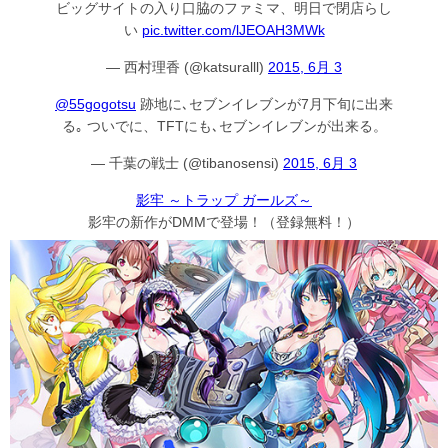
ビッグサイトの入り口脇のファミマ、明日で閉店らし
い
pic.twitter.com/lJEOAH3MWk
— 西村理香 (@katsuralll)
2015, 6月 3
@55gogotsu
跡地に､セブンイレブンが7月下旬に出来
る｡ ついでに、TFTにも､セブンイレブンが出来る。
— 千葉の戦士 (@tibanosensi)
2015, 6月 3
影牢 ～トラップ ガールズ～
影牢の新作がDMMで登場！（登録無料！）