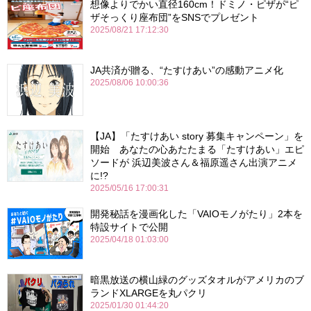
想像よりでかい直径160cm！ドミノ・ピザが“ピ
ザそっくり座布団”をSNSでプレゼント
2025/08/21 17:12:30
JA共済が贈る、“たすけあい”の感動アニメ化
2025/08/06 10:00:36
【JA】「たすけあい story 募集キャンペーン」を
開始 あなたの心あたたまる「たすけあい」エピ
ソードが 浜辺美波さん＆福原遥さん出演アニメ
に!?
2025/05/16 17:00:31
開発秘話を漫画化した「VAIOモノがたり」2本を
特設サイトで公開
2025/04/18 01:03:00
暗黒放送の横山緑のグッズタオルがアメリカのブ
ランドXLARGEを丸パクリ
2025/01/30 01:44:20