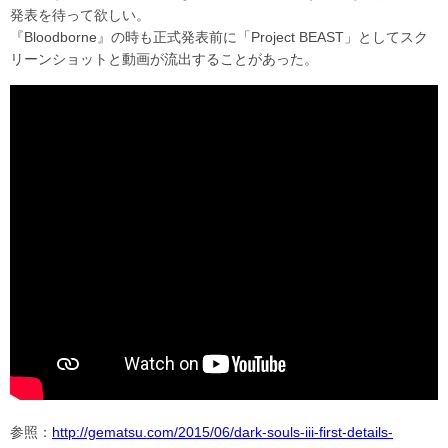
発表を待って欲しい。
『Bloodborne』の時も正式発表前に「Project BEAST」としてスク
リーンショットと動画が流出することがあった。
参照：
http://gematsu.com/2015/06/dark-souls-iii-first-details-