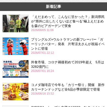
新着記事
「えだまめって、こんなに甘かった？」新潟県民
が“県外に出したくないほど食べる”極上えだまめ
を森のビアガーデンで実食
2026/08/05 11:06
プリングルズ×ウルトラマンの新フレーバー「ガ
ーリックバター」発表 片寄涼太さんが祝福イベ
ントに登場
2026/07/01 22:12
外食市場、コロナ禍後初めて2019年超え 5月は
3282億円に
2026/07/01 16:24
コメダ珈琲店で今年も「カリー祭り」開催 新作
カリーナンドッグなど全6品が季節限定で登場
2026/06/16 15:52