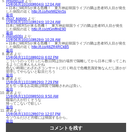
@suiso118
より:
15年06月10日00時04分 12:04 AM
» 日本にMERSが来る危機！ 東方神起韓国ライブの隣は患者95人目が発生
した病院の近く
http://t.co/hplWIZ4nSs
返信
@ccf_kotono
より:
15年06月10日10時24分 10:24 AM
日本にMERSが来る危機！ 東方神起韓国ライブの隣は患者95人目が発生
した病院の近く
http://t.co/ztGmffmE90
返信
@linx606s
より:
15年06月10日10時28分 10:28 AM
» 日本にMERSが来る危機！ 東方神起韓国ライブの隣は患者95人目が発生
した病院の近く
http://t.co/48ZR4RCkB5
返信
匿名
より:
15年06月11日18時02分 6:02 PM
こういうのって行ったら数日間は別の場所で隔離してから日本に帰ってこれ
るように出来んもんかね
危ない時期にわざわざコンサートに行く時点で危機意識皆無なんだし誰かが
管理してやらないと駄目だろう
返信
匿名
より:
15年06月11日19時29分 7:29 PM
足を引っ張るお花畑は韓国で隔離されれば良い。
返信
匿名
より:
15年06月13日09時50分 9:50 AM
職場の人が行くそうな
帰ってこないで欲しい
返信
匿名
より:
15年06月13日12時07分 12:07 PM
今ソウルだけど月曜には帰国するから。
返信
コメントを残す