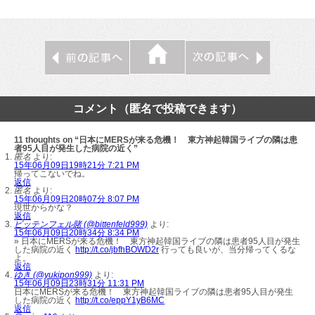
コメント（匿名で投稿できます）
11 thoughts on “日本にMERSが来る危機！ 東方神起韓国ライブの隣は患
者95人目が発生した病院の近く”
匿名
より:
15年06月09日19時21分 7:21 PM
帰ってこないでね。
返信
匿名
より:
15年06月09日20時07分 8:07 PM
現世からかな？
返信
ビッテンフェル賭 (@bittenfeld999)
より:
15年06月09日20時34分 8:34 PM
» 日本にMERSが来る危機！ 東方神起韓国ライブの隣は患者95人目が発生
した病院の近く
http://t.co/jbfhBOWD2r
行っても良いが、当分帰ってくるな
よ。
返信
ゆき (@yukipon999)
より:
15年06月09日23時31分 11:31 PM
日本にMERSが来る危機！ 東方神起韓国ライブの隣は患者95人目が発生
した病院の近く
http://t.co/eppY1yB6MC
返信