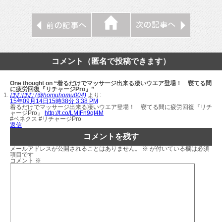
コメント（匿名で投稿できます）
One thought on “着るだけでマッサージ出来る凄いウエア登場！ 寝てる間
に疲労回復『リチャージPro』”
ほむほむ (@homuhomu004)
より:
15年09月14日15時38分 3:38 PM
着るだけでマッサージ出来る凄いウエア登場！ 寝てる間に疲労回復『リチ
ャージPro』
http://t.co/LMIFn9qt4M
#ベネクス #リチャージPro
返信
コメントを残す
メールアドレスが公開されることはありません。
※
が付いている欄は必須
項目です
コメント
※