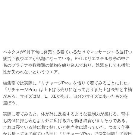
ベネクスが9月下旬に発売する着ているだけでマッサージする波打つ
疲労回復ウエアが話題になっている。PHTポリエステル原糸の中に
名のプラチナや数種類の鉱物を練り込んでおり、洗濯をしても機能
性が失われないというウエア。
編集部では実際に『リチャージPro』を借りて着てみることにした。
『リチャージPro』は上下ばら売りになっておりまた上は長袖と半袖
がある。サイズはM、L、XLがあり、自分のサイズにあったものを
選ぼう。
実際に着てみると、体が外に反発するような強制力が感じる。背中
も内側に押し込むより外に広げる力が働き猫背が直りそうである。
これは寝ている時に着て欲しいと担当者は語っていた。つまり仕事
から帰ってきて寝ている間に『リチャージPro』で疲労回復して翌日