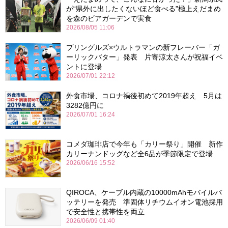
が“県外に出したくないほど食べる”極上えだまめ
を森のビアガーデンで実食
2026/08/05 11:06
プリングルズ×ウルトラマンの新フレーバー「ガ
ーリックバター」発表 片寄涼太さんが祝福イベ
ントに登場
2026/07/01 22:12
外食市場、コロナ禍後初めて2019年超え 5月は
3282億円に
2026/07/01 16:24
コメダ珈琲店で今年も「カリー祭り」開催 新作
カリーナンドッグなど全6品が季節限定で登場
2026/06/16 15:52
QIROCA、ケーブル内蔵の10000mAhモバイルバ
ッテリーを発売 準固体リチウムイオン電池採用
で安全性と携帯性を両立
2026/06/09 01:40