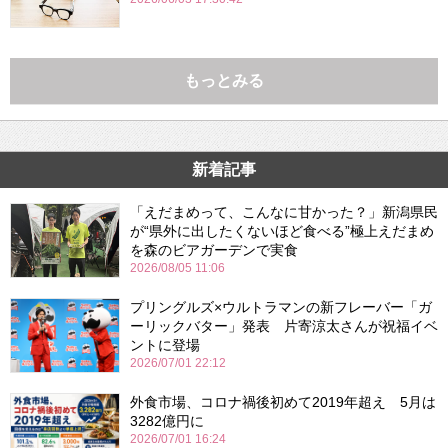
もっとみる
新着記事
「えだまめって、こんなに甘かった？」新潟県民
が“県外に出したくないほど食べる”極上えだまめ
を森のビアガーデンで実食
2026/08/05 11:06
プリングルズ×ウルトラマンの新フレーバー「ガ
ーリックバター」発表 片寄涼太さんが祝福イベ
ントに登場
2026/07/01 22:12
外食市場、コロナ禍後初めて2019年超え 5月は
3282億円に
2026/07/01 16:24