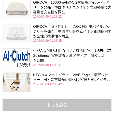
QIROCA、10000mAhのQi2対応モバイルバッテ
リーを発売 準固体リチウムイオン電池搭載で大
容量と安全性を両立
2026/06/09 01:23:22
QIROCA、薄さ約8.3mmのQi2対応モバイルバッ
テリーを発売 準固体リチウムイオン電池採用で
安全性と携帯性を両立
2026/06/09 01:08:35
生成AIは“個人利用”から“組織活用”へ USEN ICT
Solutionsが実態調査と新メディア「AI-Clutch」
を公開
2026/06/08 17:08:47
HTCのスマートグラス「VIVE Eagle」製品レビ
ュー AIと音声操作に特化した“日常使い”グラス
2026/06/03 17:30:42
もっとみる