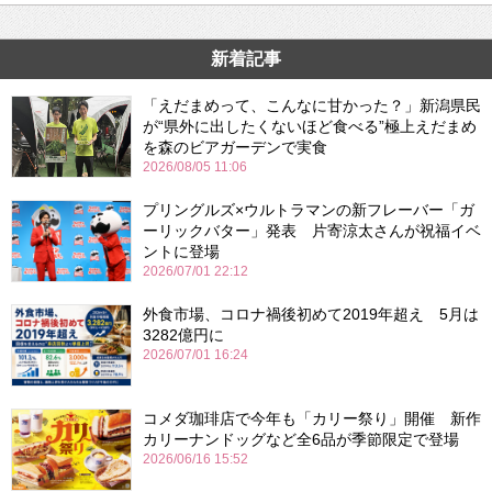
新着記事
「えだまめって、こんなに甘かった？」新潟県民
が“県外に出したくないほど食べる”極上えだまめ
を森のビアガーデンで実食
2026/08/05 11:06
プリングルズ×ウルトラマンの新フレーバー「ガ
ーリックバター」発表 片寄涼太さんが祝福イベ
ントに登場
2026/07/01 22:12
外食市場、コロナ禍後初めて2019年超え 5月は
3282億円に
2026/07/01 16:24
コメダ珈琲店で今年も「カリー祭り」開催 新作
カリーナンドッグなど全6品が季節限定で登場
2026/06/16 15:52