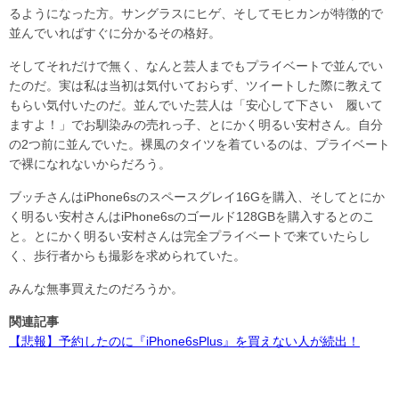
るようになった方。サングラスにヒゲ、そしてモヒカンが特徴的で
並んでいればすぐに分かるその格好。
そしてそれだけで無く、なんと芸人までもプライベートで並んでい
たのだ。実は私は当初は気付いておらず、ツイートした際に教えて
もらい気付いたのだ。並んでいた芸人は「安心して下さい 履いて
ますよ！」でお馴染みの売れっ子、とにかく明るい安村さん。自分
の2つ前に並んでいた。裸風のタイツを着ているのは、プライベート
で裸になれないからだろう。
ブッチさんはiPhone6sのスペースグレイ16Gを購入、そしてとにか
く明るい安村さんはiPhone6sのゴールド128GBを購入するとのこ
と。とにかく明るい安村さんは完全プライベートで来ていたらし
く、歩行者からも撮影を求められていた。
みんな無事買えたのだろうか。
関連記事
【悲報】予約したのに『iPhone6sPlus』を買えない人が続出！