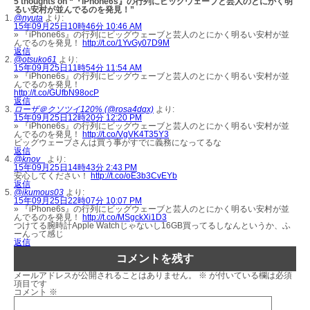
5 thoughts on “『iPhone6s』の行列にビッグウェーブと芸人のとにかく明
るい安村が並んでるのを発見！”
@nyuta
より:
15年09月25日10時46分 10:46 AM
» 『iPhone6s』の行列にビッグウェーブと芸人のとにかく明るい安村が並
んでるのを発見！
http://t.co/1YvGy07D9M
返信
@otsuko61
より:
15年09月25日11時54分 11:54 AM
» 『iPhone6s』の行列にビッグウェーブと芸人のとにかく明るい安村が並
んでるのを発見！
http://t.co/GUfbN98ocP
返信
ローザ＠クソツイ120% (@rosa4dqx)
より:
15年09月25日12時20分 12:20 PM
» 『iPhone6s』の行列にビッグウェーブと芸人のとにかく明るい安村が並
んでるのを発見！
http://t.co/VgVK4T35Y3
ビッグウェーブさんは買う事がすでに義務になってるな
返信
@knov_
より:
15年09月25日14時43分 2:43 PM
安心してください！
http://t.co/oE3b3CvEYb
返信
@ikumous03
より:
15年09月25日22時07分 10:07 PM
» 『iPhone6s』の行列にビッグウェーブと芸人のとにかく明るい安村が並
んでるのを発見！
http://t.co/MSgckXi1D3
つけてる腕時計Apple Watchじゃないし16GB買ってるしなんというか、ふ
ーんって感じ
返信
コメントを残す
メールアドレスが公開されることはありません。
※
が付いている欄は必須
項目です
コメント
※