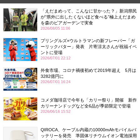
「えだまめって、こんなに甘かった？」新潟県民
が“県外に出したくないほど食べる”極上えだまめ
を森のビアガーデンで実食
2026/08/05 11:06
プリングルズ×ウルトラマンの新フレーバー「ガ
ーリックバター」発表 片寄涼太さんが祝福イベ
ントに登場
2026/07/01 22:12
外食市場、コロナ禍後初めて2019年超え 5月は
3282億円に
2026/07/01 16:24
コメダ珈琲店で今年も「カリー祭り」開催 新作
カリーナンドッグなど全6品が季節限定で登場
2026/06/16 15:52
QIROCA、ケーブル内蔵の10000mAhモバイルバ
ッテリーを発売 準固体リチウムイオン電池採用