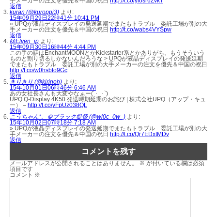
手メーカーの注文を優先＆中国の祝日
http://t.co/ylosr6ZvkT
返信
kuran (@kuroppi3)
より:
15年09月29日22時41分 10:41 PM
» UPQが液晶ディスプレイの発送延期でまたもトラブル 委託工場が別の大
手メーカーの注文を優先＆中国の祝日
http://t.co/wabs4VYSpw
返信
@Elven_jp
より:
15年09月30日16時44分 4:44 PM
この手の話はEnchantMOONとかKickstarter系とかありがち。もうそういう
ものと割り切るしかないんだろうな > UPQが液晶ディスプレイの発送延期
でまたもトラブル 委託工場が別の大手メーカーの注文を優先＆中国の祝日
http://t.co/w0hsbto9Gc
返信
きりきり (@kirinoh)
より:
15年10月01日06時46分 6:46 AM
あの女社長さんも大変やなぁー(´･_･`)
UPQ Q-Display 4K50 発送時期延期のお詫び | 株式会社UPQ（アップ・キュ
ー） –
http://t.co/yFpUz038QL
返信
こうちゃん*。＠ブラック提督 (@wl0c_0w_)
より:
15年10月02日07時18分 7:18 AM
» UPQが液晶ディスプレイの発送延期でまたもトラブル 委託工場が別の大
手メーカーの注文を優先＆中国の祝日
http://t.co/Qr7EDxtMDv
返信
コメントを残す
メールアドレスが公開されることはありません。
※
が付いている欄は必須
項目です
コメント
※