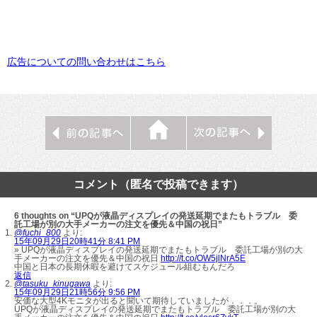
広告についての問い合わせはこちら
コメント（匿名で投稿できます）
6 thoughts on “UPQが液晶ディスプレイの発送延期でまたもトラブル 委
託工場が別の大手メーカーの注文を優先＆中国の祝日”
@fuchi_800
より:
15年09月29日20時41分 8:41 PM
» UPQが液晶ディスプレイの発送延期でまたもトラブル 委託工場が別の大
手メーカーの注文を優先＆中国の祝日
http://t.co/OW5jlNrA5E
中国と日本の長期休暇を避けてスケジュール組むもんだろ
返信
@tasuku_kinugawa
より:
15年09月29日21時56分 9:56 PM
安価な大型4Kモニタが出ると聞いて期待していましたが．．．。
UPQが液晶ディスプレイの発送延期でまたもトラブル 委託工場が別の大