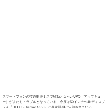
スマートフォンの技適取得ミスで騒動となったUPQ（アップキュ
ー）がまたもトラブルとなっている。今度は50インチの4Kディスプ
レイ『UPQ Q-Display 4K50』が発送延期と告知されている。