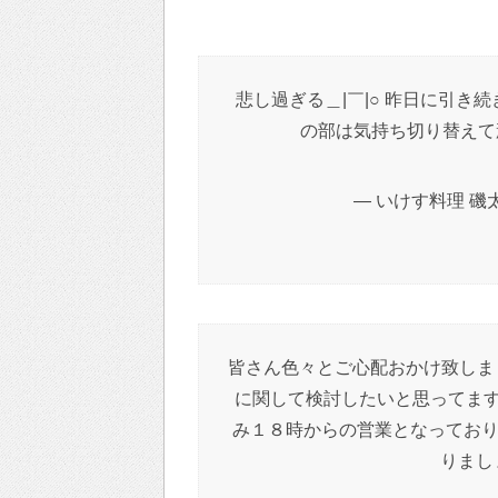
悲し過ぎる＿|￣|○ 昨日に引き続
の部は気持ち切り替えて頑
— いけす料理 磯太郎 
皆さん色々とご心配おかけ致しま
に関して検討したいと思ってます
み１８時からの営業となっておりま
りまし