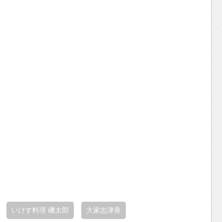
いけす料理 磯太郎
大家志津香