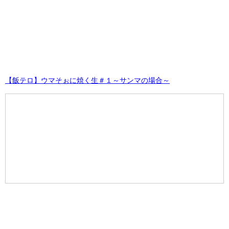
【飯テロ】ウマそぉに焼く生＃１～サンマの場合～