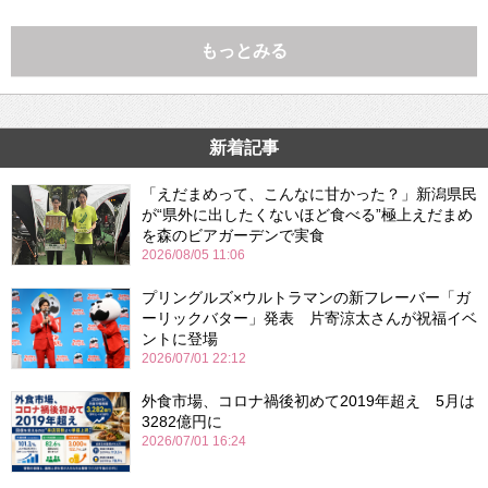
もっとみる
新着記事
「えだまめって、こんなに甘かった？」新潟県民
が“県外に出したくないほど食べる”極上えだまめ
を森のビアガーデンで実食
2026/08/05 11:06
プリングルズ×ウルトラマンの新フレーバー「ガ
ーリックバター」発表 片寄涼太さんが祝福イベ
ントに登場
2026/07/01 22:12
外食市場、コロナ禍後初めて2019年超え 5月は
3282億円に
2026/07/01 16:24