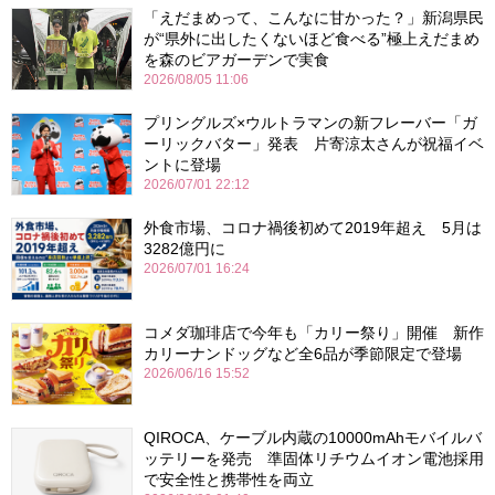
「えだまめって、こんなに甘かった？」新潟県民
が“県外に出したくないほど食べる”極上えだまめ
を森のビアガーデンで実食
2026/08/05 11:06
プリングルズ×ウルトラマンの新フレーバー「ガ
ーリックバター」発表 片寄涼太さんが祝福イベ
ントに登場
2026/07/01 22:12
外食市場、コロナ禍後初めて2019年超え 5月は
3282億円に
2026/07/01 16:24
コメダ珈琲店で今年も「カリー祭り」開催 新作
カリーナンドッグなど全6品が季節限定で登場
2026/06/16 15:52
QIROCA、ケーブル内蔵の10000mAhモバイルバ
ッテリーを発売 準固体リチウムイオン電池採用
で安全性と携帯性を両立