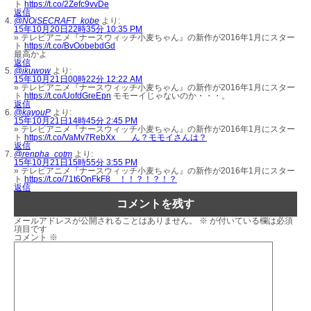
ト
https://t.co/2Zefc9vvDe
返信
@NOiSECRAFT_kobe
より:
15年10月20日22時35分 10:35 PM
» テレビアニメ『ナースウィッチ小麦ちゃん』の新作が2016年1月にスター
ト
https://t.co/BvOobebdGd
最高かよ
返信
@ikuwow
より:
15年10月21日00時22分 12:22 AM
» テレビアニメ『ナースウィッチ小麦ちゃん』の新作が2016年1月にスター
ト
https://t.co/UofdGreEpn
モモーイじゃないのか・・・。
返信
@kayouP
より:
15年10月21日14時45分 2:45 PM
» テレビアニメ『ナースウィッチ小麦ちゃん』の新作が2016年1月にスター
ト
https://t.co/VaMv7RebXx ん？モモイさんは？
返信
@renpha_cotm
より:
15年10月21日15時55分 3:55 PM
» テレビアニメ『ナースウィッチ小麦ちゃん』の新作が2016年1月にスター
ト
https://t.co/71t6OnFkF8 ！！？！？！？
返信
コメントを残す
メールアドレスが公開されることはありません。
※
が付いている欄は必須
項目です
コメント
※