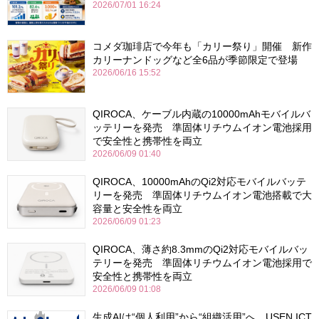
2026/07/01 16:24
コメダ珈琲店で今年も「カリー祭り」開催 新作
カリーナンドッグなど全6品が季節限定で登場
2026/06/16 15:52
QIROCA、ケーブル内蔵の10000mAhモバイルバ
ッテリーを発売 準固体リチウムイオン電池採用
で安全性と携帯性を両立
2026/06/09 01:40
QIROCA、10000mAhのQi2対応モバイルバッテ
リーを発売 準固体リチウムイオン電池搭載で大
容量と安全性を両立
2026/06/09 01:23
QIROCA、薄さ約8.3mmのQi2対応モバイルバッ
テリーを発売 準固体リチウムイオン電池採用で
安全性と携帯性を両立
2026/06/09 01:08
生成AIは“個人利用”から“組織活用”へ USEN ICT