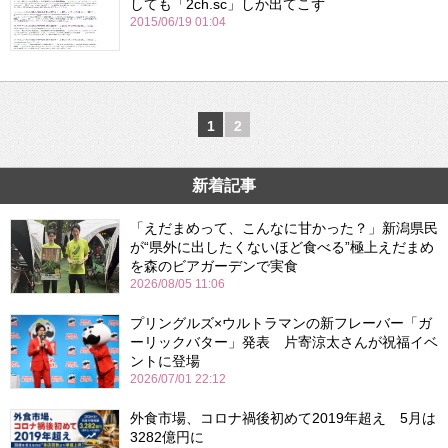
しても「2ch.sc」しか出てこず
2015/06/19 01:04
1
2
新着記事
「えだまめって、こんなに甘かった？」新潟県民
が“県外に出したくないほど食べる”極上えだまめ
を森のビアガーデンで実食
2026/08/05 11:06
プリングルズ×ウルトラマンの新フレーバー「ガ
ーリックバター」発表 片寄涼太さんが祝福イベ
ントに登場
2026/07/01 22:12
外食市場、コロナ禍後初めて2019年超え 5月は
3282億円に