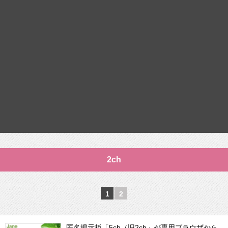
2ch
1
2
匿名掲示板「5ch（旧2ch」が専用ブラウザから