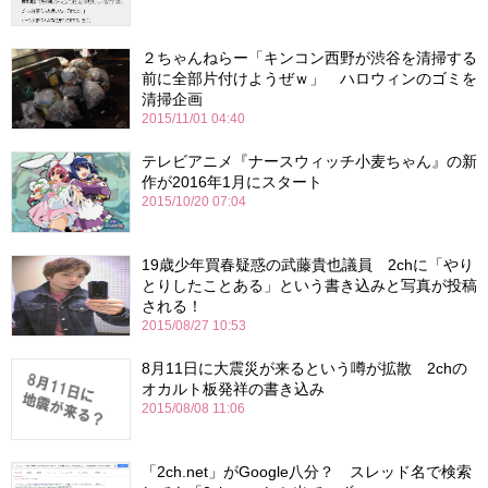
２ちゃんねらー「キンコン西野が渋谷を清掃する
前に全部片付けようぜｗ」 ハロウィンのゴミを
清掃企画
2015/11/01 04:40
テレビアニメ『ナースウィッチ小麦ちゃん』の新
作が2016年1月にスタート
2015/10/20 07:04
19歳少年買春疑惑の武藤貴也議員 2chに「やり
とりしたことある」という書き込みと写真が投稿
される！
2015/08/27 10:53
8月11日に大震災が来るという噂が拡散 2chの
オカルト板発祥の書き込み
2015/08/08 11:06
「2ch.net」がGoogle八分？ スレッド名で検索