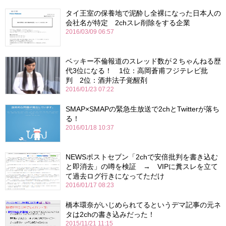
タイ王室の保養地で泥酔し全裸になった日本人の
会社名が特定 2chスレ削除をする企業
2016/03/09 06:57
ベッキー不倫報道のスレッド数が２ちゃんねる歴
代3位になる！ 1位：高岡蒼甫フジテレビ批
判 2位：酒井法子覚醒剤
2016/01/23 07:22
SMAP×SMAPの緊急生放送で2chとTwitterが落ち
る！
2016/01/18 10:37
NEWSポストセブン「2chで安倍批判を書き込む
と即消去」の噂を検証 → VIPに糞スレを立て
て過去ログ行きになってただけ
2016/01/17 08:23
橋本環奈がいじめられてるというデマ記事の元ネ
タは2chの書き込みだった！
2015/11/21 11:15