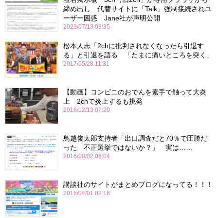
締め出し 代替サイトに「Talk」強制接続されユ
ーザー困惑 Jane社が声明公開
2023/07/13 03:35
松本人志「2chに批判されなくなったら引退す
る」と引退を語る 「たまに痛いところを突く」
2017/05/28 11:31
【動画】コンビニのおでんを素手で触って大炎
上 2chで炎上するも挑発
2016/12/13 07:20
鳥越俊太郎支持者「出口調査だと70％で圧勝だ
った 不正選挙ではないか？」 実は……
2016/08/02 06:04
講談社のサイトがまとめブログになってる！！！
2016/04/01 02:18