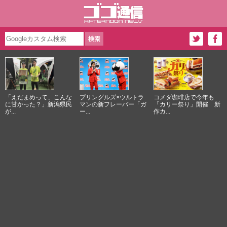
「えだまめって、こんな
プリングルズ×ウルトラ
コメダ珈琲店で今年も
に甘かった？」新潟県民
マンの新フレーバー「ガ
「カリー祭り」開催 新
が...
ー...
作カ...