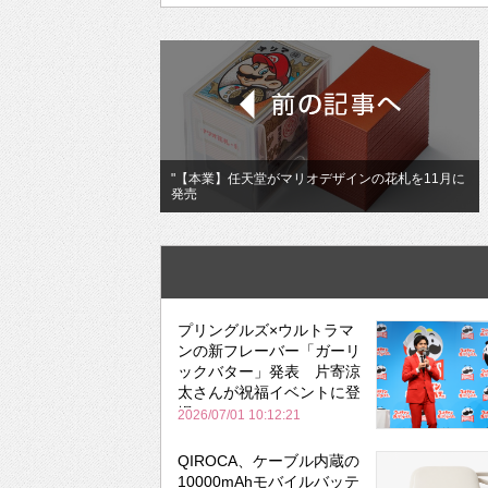
"【本業】任天堂がマリオデザインの花札を11月に
発売
プリングルズ×ウルトラマ
ンの新フレーバー「ガーリ
ックバター」発表 片寄涼
太さんが祝福イベントに登
場
2026/07/01 10:12:21
QIROCA、ケーブル内蔵の
10000mAhモバイルバッテ