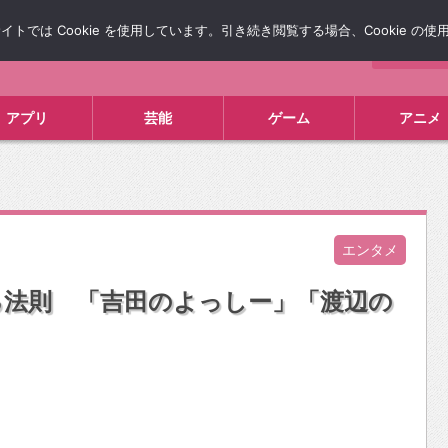
では Cookie を使用しています。引き続き閲覧する場合、Cookie の
について
広告掲載について
お問い合わせ
タレコミ
アプリ
芸能
ゲーム
アニメ
エンタメ
る法則 「吉田のよっしー」「渡辺の