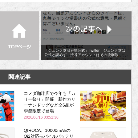
「ジュンク堂渋谷非公式」Twitter ジュンク堂は
公式と認めず 渋谷アカウントはその後削除
関連記事
コメダ珈琲店で今年も「カ
リー祭り」開催 新作カリ
ーナンドッグなど全6品が
季節限定で登場
2026/06/16 03:52:30
QIROCA、10000mAhの
Qi2対応モバイルバッテリ