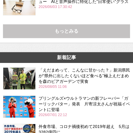
ュー AIと音声操作に特化した“日常使い”グラス
2026/06/03 17:30:42
もっとみる
新着記事
「えだまめって、こんなに甘かった？」新潟県民
が“県外に出したくないほど食べる”極上えだまめ
を森のビアガーデンで実食
2026/08/05 11:06
プリングルズ×ウルトラマンの新フレーバー「ガ
ーリックバター」発表 片寄涼太さんが祝福イベ
ントに登場
2026/07/01 22:12
外食市場、コロナ禍後初めて2019年超え 5月は
3282億円に