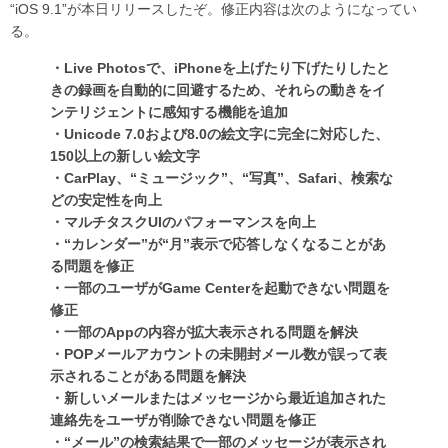
“iOS 9.1”が本日リリースしたぞ。修正内容は次のようになってい
る。
・Live Photosで、iPhoneを上げたり下げたりしたと
きの録画を自動的に回避するため、それらの動きをイ
ンテリジェントに感知する機能を追加
・Unicode 7.0および8.0の絵文字に完全に対応した、
150以上の新しい絵文字
・CarPlay、“ミュージック”、“写真”、Safari、検索な
どの安定性を向上
・マルチタスクUIのパフォーマンスを向上
・“カレンダー”が“月”表示で応答しなくなることがあ
る問題を修正
・一部のユーザがGame Centerを起動できない問題を
修正
・一部のAppの内容が拡大表示される問題を解決
・POPメールアカウントの未開封メール数が誤って表
示されることがある問題を解決
・新しいメールまたはメッセージから最近追加された
連絡先をユーザが削除できない問題を修正
・“メール”の検索結果で一部のメッセージが表示され