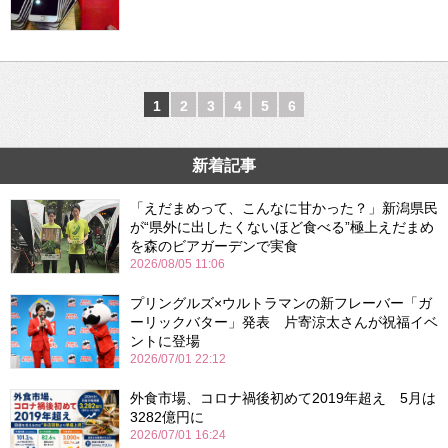
1
2
3
4
5
6
新着記事
「えだまめって、こんなに甘かった？」新潟県民
が“県外に出したくないほど食べる”極上えだまめ
を森のビアガーデンで実食
2026/08/05 11:06
プリングルズ×ウルトラマンの新フレーバー「ガ
ーリックバター」発表 片寄涼太さんが祝福イベ
ントに登場
2026/07/01 22:12
外食市場、コロナ禍後初めて2019年超え 5月は
3282億円に
2026/07/01 16:24