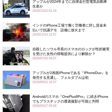
アップルが2024年までに自律走行型電気自動車
生産か
2020/12/22 01:18
インドのiPhone工場で働く労働者に対し賃金未
払いで抗議デモ 設備に放火まで
2020/12/14 12:57
自殺したソウル市長のスマホのロックが性的被害
を受けた女性の情報提供により解除か？
2020/07/23 09:37
アップルが2画面iPhoneである『iPhoneDuo』を
発売する見通し フォルダブルは初
2020/06/21 10:37
Androidのスマホ『OnePlus8Pro』に続きiPhone
でもプラスチックの透過撮影が可能と判明
2020/05/17 05:58