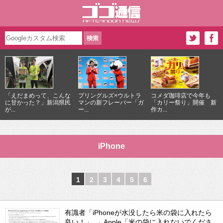
「えだまめって、こんな
プリングルズ×ウルトラ
コメダ珈琲店で今年も
に甘かった？」新潟県民
マンの新フレーバー「ガ
「カリー祭り」開催 新
が...
ー...
作カ...
iPhone
1
2
3
4
5
6
有識者「iPhoneが水没したら米の袋に入れたら
良い！」 → Apple「米の袋に入れないでくださ