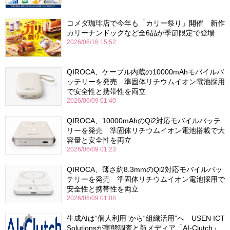
コメダ珈琲店で今年も「カリー祭り」開催 新作
カリーナンドッグなど全6品が季節限定で登場
2026/06/16 15:52
QIROCA、ケーブル内蔵の10000mAhモバイルバ
ッテリーを発売 準固体リチウムイオン電池採用
で安全性と携帯性を両立
2026/06/09 01:40
QIROCA、10000mAhのQi2対応モバイルバッテ
リーを発売 準固体リチウムイオン電池搭載で大
容量と安全性を両立
2026/06/09 01:23
QIROCA、薄さ約8.3mmのQi2対応モバイルバッ
テリーを発売 準固体リチウムイオン電池採用で
安全性と携帯性を両立
2026/06/09 01:08
生成AIは“個人利用”から“組織活用”へ USEN ICT
Solutionsが実態調査と新メディア「AI-Clutch」