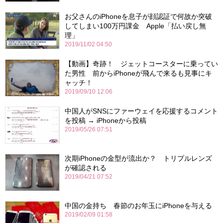
お父さんのiPhoneを息子が顔認証で何故か突破
してしまい100万円課金 Apple「払い戻し無
理」
2019/11/02 04:50
【動画】奇跡！ ジェットコースターに乗ってい
た男性 前からiPhoneが飛んで来るも見事にキ
ャッチ！
2019/09/10 12:06
中国人がSNSにファーウェイを応援するコメント
を投稿 → iPhoneから投稿
2019/05/26 07:51
次期iPhoneの金型が流出か？ トリプルレンズ
が確認される
2019/04/21 07:52
中国の金持ち 春節のお年玉にiPhoneを与える
2019/02/09 01:58