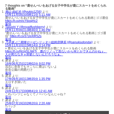
7 thoughts on “鹿せんべいをあげる女子中学生が鹿にスカートをめくられ
る動画”
鳩山 由紀夫 (@yukio1256)
より:
15年11月09日05時11分 5:11 AM
鹿せんべいをあげる女子中学生が鹿にスカートをめくられる動画 | ゴゴ通信
https://t.co/nncYboqHc2
返信
Takashi Y (@royalflushberry)
より:
15年11月09日13時46分 1:46 PM
“鹿せんべいをあげる女子中学生が鹿にスカートをめくられる動画 | ゴゴ通
信”
https://t.co/37zpXlR5Zs
返信
乃木坂⊿二期推ローゼンリッター饂飩部隊長 (@sanukiudondai)
より:
15年11月10日15時14分 3:14 PM
» 鹿せんべいをあげる女子中学生が鹿にスカートをめくられる動画
https://t.co/NUgSLiWrTj 鹿のツノって危ないから何とかできんのかねぇ。
人が死ななきゃ対処しないんだろうなぁ。
返信
匿名
より:
16年06月25日21時02分 9:02 PM
流石に奈良でもそこらに鹿はいないよ
奈良公園の周囲だけ
返信
匿名
より:
17年09月18日13時35分 1:35 PM
エロすぎ抜いた
返信
匿名
より:
24年12月17日00時41分 12:41 AM
これパンツじゃなくてノーパンなんじゃね？
返信
匿名
より:
25年07月19日02時20分 2:20 AM
Tバック
返信