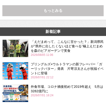
もっとみる
新着記事
「えだまめって、こんなに甘かった？」新潟県民
が“県外に出したくないほど食べる”極上えだまめ
を森のビアガーデンで実食
2026/08/05 11:06
プリングルズ×ウルトラマンの新フレーバー「ガ
ーリックバター」発表 片寄涼太さんが祝福イベ
ントに登場
2026/07/01 22:12
外食市場、コロナ禍後初めて2019年超え 5月は
3282億円に
2026/07/01 16:24