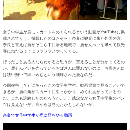
女子中学生が鹿にスカートをめくられるという動画がYouTubeに掲
載されてりう。掲載したのはおそらく奈良に観光に来た外国の方。
奈良と言えば鹿がそこら中に居る地域で、鹿せんべいを求めて観光
客にねだるようにワラワラとやってくる。
行ったことある人ならわかると思うが、貰えることが分かってるの
か、鹿せんべいを売っているおばさんは襲わないのに、お客さんに
は凄い勢いで囲い込むという訓練された鹿なのだ。
今回被害（？）にあったこの女子中学生。動画冒頭で見ることがで
きるが、鹿の角がスカートに引っかかり、めくれあがっているの
だ。これも訓練したのだろうか……。残念ながら女子中学生のパン
ツは見えないぞ。鹿からは見えたかもしれないが。
奈良で女子中学生が鹿に餌をやる動画